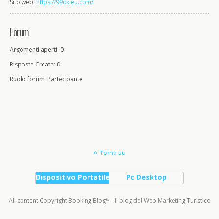
Sito web:
https://99ok.eu.com/
Forum
Argomenti aperti: 0
Risposte Create: 0
Ruolo forum: Partecipante
Torna su
Dispositivo Portatile
Pc Desktop
All content Copyright Booking Blog™ - Il blog del Web Marketing Turistico