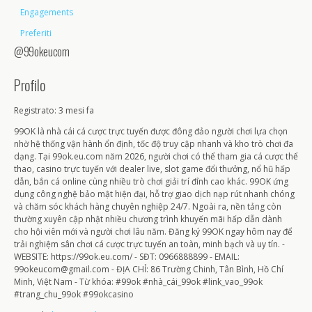
Engagements
Preferiti
@99okeucom
Profilo
Registrato: 3 mesi fa
99OK là nhà cái cá cược trực tuyến được đông đảo người chơi lựa chọn
nhờ hệ thống vận hành ổn định, tốc độ truy cập nhanh và kho trò chơi đa
dạng. Tại 99ok.eu.com năm 2026, người chơi có thể tham gia cá cược thể
thao, casino trực tuyến với dealer live, slot game đổi thưởng, nổ hũ hấp
dẫn, bắn cá online cùng nhiều trò chơi giải trí đỉnh cao khác. 99OK ứng
dụng công nghệ bảo mật hiện đại, hỗ trợ giao dịch nạp rút nhanh chóng
và chăm sóc khách hàng chuyên nghiệp 24/7. Ngoài ra, nền tảng còn
thường xuyên cập nhật nhiều chương trình khuyến mãi hấp dẫn dành
cho hội viên mới và người chơi lâu năm. Đăng ký 99OK ngay hôm nay để
trải nghiệm sân chơi cá cược trực tuyến an toàn, minh bạch và uy tín. -
WEBSITE: https://99ok.eu.com/ - SĐT: 0966888899 - EMAIL:
99okeucom@gmail.com - ĐỊA CHỈ: 86 Trường Chinh, Tân Bình, Hồ Chí
Minh, Việt Nam - Từ khóa: #99ok #nhà_cái_99ok #link_vao_99ok
#trang_chu_99ok #99okcasino