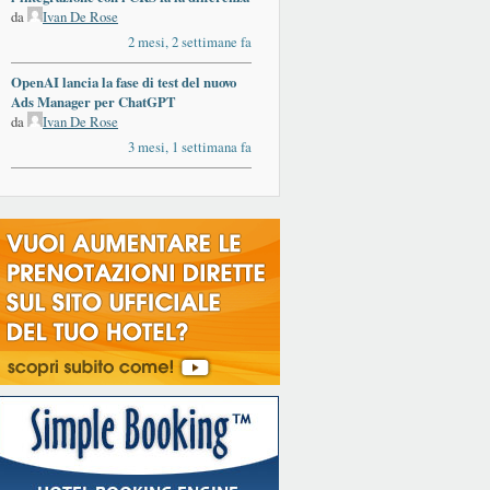
da
Ivan De Rose
2 mesi, 2 settimane fa
OpenAI lancia la fase di test del nuovo
Ads Manager per ChatGPT
da
Ivan De Rose
3 mesi, 1 settimana fa