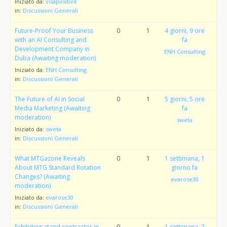
Iniziato da:
visapositive
in:
Discussioni Generali
Future-Proof Your Business
0
1
4 giorni, 9 ore
with an AI Consulting and
fa
Development Company in
ENH Consulting
Duba (Awaiting moderation)
Iniziato da:
ENH Consulting
in:
Discussioni Generali
The Future of AI in Social
0
1
5 giorni, 5 ore
Media Marketing (Awaiting
fa
moderation)
sweta
Iniziato da:
sweta
in:
Discussioni Generali
What MTGazone Reveals
0
1
1 settimana, 1
About MTG Standard Rotation
giorno fa
Changes? (Awaiting
evarose30
moderation)
Iniziato da:
evarose30
in:
Discussioni Generali
Exhibition stand contractor in
0
1
1 settimana, 2