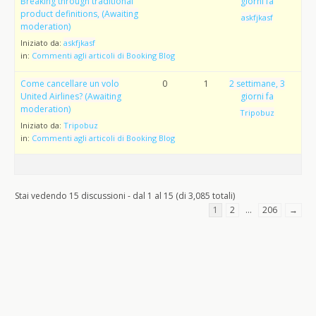
Breaking through traditional
giorni fa
product definitions, (Awaiting
askfjkasf
moderation)
Iniziato da:
askfjkasf
in:
Commenti agli articoli di Booking Blog
Come cancellare un volo
0
1
2 settimane, 3
United Airlines? (Awaiting
giorni fa
moderation)
Tripobuz
Iniziato da:
Tripobuz
in:
Commenti agli articoli di Booking Blog
Stai vedendo 15 discussioni - dal 1 al 15 (di 3,085 totali)
1
2
…
206
→