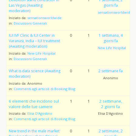
Las Vegas (Awaiting
giorni fa
moderation)
sensationsworldwide
Iniziato da:
sensationsworldwide
in:
Discussioni Generali
IUI IVF Clinic & IUI Center in
0
1
1 settimana, 4
Varanasi, India – IUI treatment
giorni fa
(Awaiting moderation)
New Life Hospital
Iniziato da:
New Life Hospital
in:
Discussioni Generali
What is data science (Awaiting
0
1
2 settimane fa
moderation)
Anonimo
Iniziato da:
Anonimo
in:
Commenti agli articoli di Booking Blog
6 elementi che incidono sul
1
1
2 settimane,
valore delle tue camere
2 giorni fa
Iniziato da:
Elisa D’Agostino
Elisa D'Agostino
in:
Commenti agli articoli di Booking Blog
New trend in the male market
0
1
2 settimane, 2