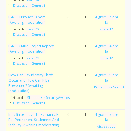
Iniziato da:
evarose30
in:
Discussioni Generali
IGNOU Project Report
0
1
4 giorni, 4 ore
(Awaiting moderation)
fa
Iniziato da:
shakir12
shakir12
in:
Discussioni Generali
IGNOU MBA Project Report
0
1
4 giorni, 4 ore
(Awaiting moderation)
fa
Iniziato da:
shakir12
shakir12
in:
Discussioni Generali
How Can Tax Identity Theft
0
1
4 giorni, 5 ore
Occur and How Can It Be
fa
Prevented? (Awaiting
ISJLeadersInSecurityAw
moderation)
Iniziato da:
ISJLeadersInSecurityAwards
in:
Discussioni Generali
Indefinite Leave To Remain UK
0
1
4 giorni, 7 ore
For Permanent Settlement And
fa
Stability (Awaiting moderation)
visapositive