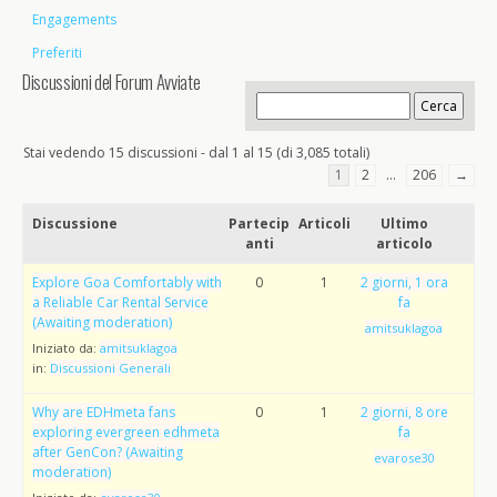
Engagements
Preferiti
Discussioni del Forum Avviate
Stai vedendo 15 discussioni - dal 1 al 15 (di 3,085 totali)
1
2
…
206
→
Discussione
Partecip
Articoli
Ultimo
anti
articolo
Explore Goa Comfortably with
0
1
2 giorni, 1 ora
a Reliable Car Rental Service
fa
(Awaiting moderation)
amitsuklagoa
Iniziato da:
amitsuklagoa
in:
Discussioni Generali
Why are EDHmeta fans
0
1
2 giorni, 8 ore
exploring evergreen edhmeta
fa
after GenCon? (Awaiting
evarose30
moderation)