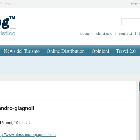
Turistico
home
|
chi siamo
|
contatti
|
News del Turismo
Online Distribution
Opinioni
Travel 2.0
ndro-giagnoli
16 anni, 10 mesi fa
ttp://www.alessandrogiagnoli.com