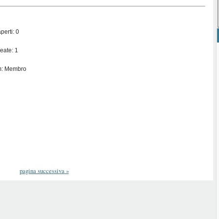
perti: 0
eate: 1
m: Membro
pagina successiva
»