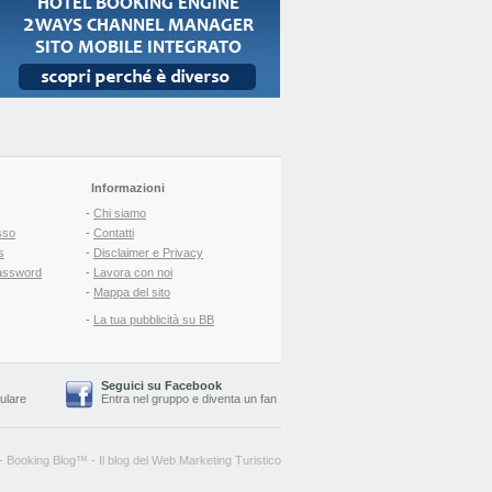
Informazioni
-
Chi siamo
sso
-
Contatti
s
-
Disclaimer e Privacy
assword
-
Lavora con noi
-
Mappa del sito
-
La tua pubblicità su BB
Seguici su Facebook
lulare
Entra nel gruppo
e
diventa un fan
-
Booking Blog
™ -
Il blog del Web Marketing Turistico