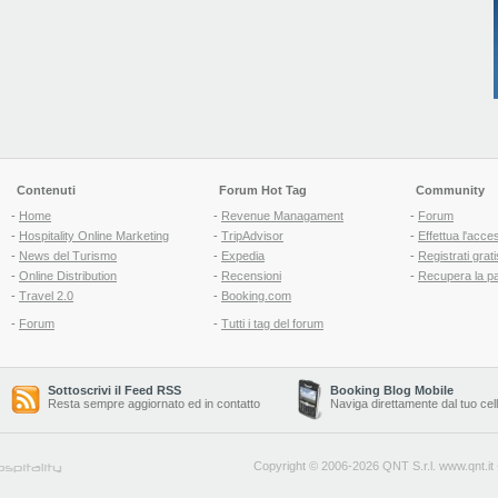
Contenuti
Forum Hot Tag
Community
-
Home
-
Revenue Managament
-
Forum
-
Hospitality Online Marketing
-
TripAdvisor
-
Effettua l'acce
-
News del Turismo
-
Expedia
-
Registrati grati
-
Online Distribution
-
Recensioni
-
Recupera la p
-
Travel 2.0
-
Booking.com
-
Forum
-
Tutti i tag del forum
Sottoscrivi il Feed RSS
Booking Blog Mobile
Resta sempre aggiornato ed in contatto
Naviga direttamente dal tuo cel
Copyright © 2006-2026 QNT S.r.l.
www.qnt.it