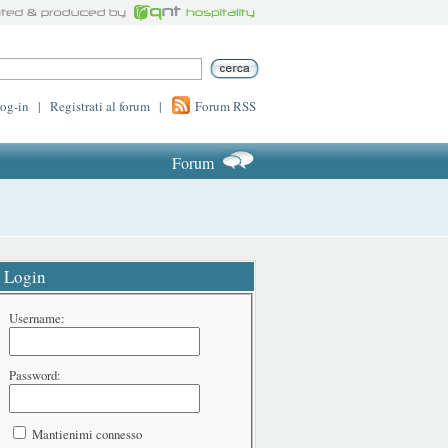
log-in
|
Registrati al forum
|
Forum RSS
Forum
Login
Username:
Password:
Mantienimi connesso