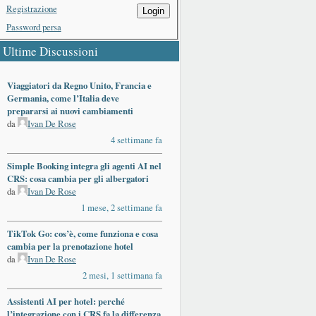
Registrazione
Login
Password persa
Ultime Discussioni
Viaggiatori da Regno Unito, Francia e
Germania, come l’Italia deve
prepararsi ai nuovi cambiamenti
da
Ivan De Rose
4 settimane fa
Simple Booking integra gli agenti AI nel
CRS: cosa cambia per gli albergatori
da
Ivan De Rose
1 mese, 2 settimane fa
TikTok Go: cos’è, come funziona e cosa
cambia per la prenotazione hotel
da
Ivan De Rose
2 mesi, 1 settimana fa
Assistenti AI per hotel: perché
l’integrazione con i CRS fa la differenza