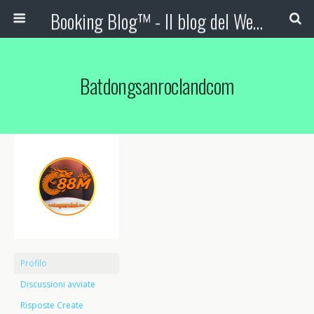
Booking Blog™ - Il blog del Web Marketing Turistico
Batdongsanroclandcom
Profilo
Discussioni avviate
Risposte Create