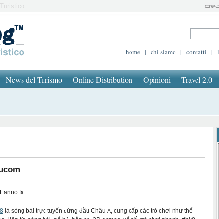
Turistico
home
|
chi siamo
|
contatti
|
News del Turismo
Online Distribution
Opinioni
Travel 2.0
ucom
 1 anno fa
K8
là sòng bài trực tuyến đứng đầu Châu Á, cung cấp các trò chơi như thể