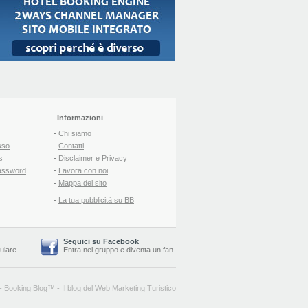
Informazioni
-
Chi siamo
sso
-
Contatti
s
-
Disclaimer e Privacy
assword
-
Lavora con noi
-
Mappa del sito
-
La tua pubblicità su BB
Seguici su Facebook
lulare
Entra nel gruppo
e
diventa un fan
-
Booking Blog
™ -
Il blog del Web Marketing Turistico