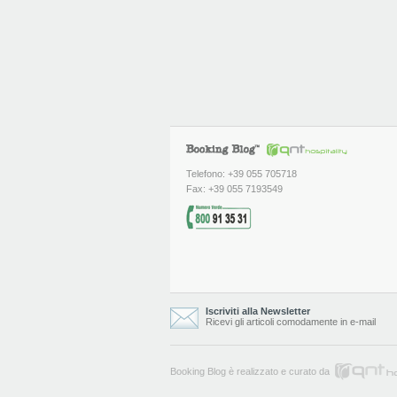
Telefono: +39 055 705718
Fax: +39 055 7193549
Iscriviti alla Newsletter
Ricevi gli articoli comodamente in e-mail
Booking Blog è realizzato e curato da