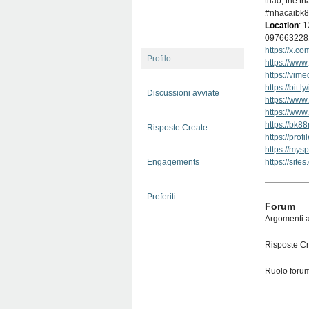
thao, thể t
#nhacaibk8
Location
: 
097663228
https://x.c
Profilo
https://ww
https://vi
https://bit.
Discussioni avviate
https://ww
https://ww
https://bk
Risposte Create
https://prof
https://my
Engagements
https://sit
Preferiti
Forum
Argomenti a
Risposte Cr
Ruolo forum