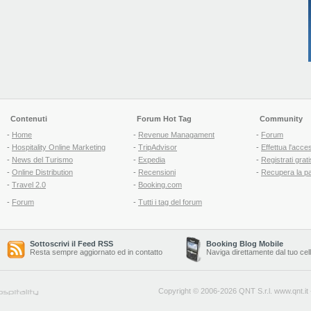
Contenuti
Forum Hot Tag
Community
-
Home
-
Revenue Managament
-
Forum
-
Hospitality Online Marketing
-
TripAdvisor
-
Effettua l'acce
-
News del Turismo
-
Expedia
-
Registrati grati
-
Online Distribution
-
Recensioni
-
Recupera la p
-
Travel 2.0
-
Booking.com
-
Forum
-
Tutti i tag del forum
Sottoscrivi il Feed RSS
Booking Blog Mobile
Resta sempre aggiornato ed in contatto
Naviga direttamente dal tuo cel
Copyright © 2006-2026 QNT S.r.l.
www.qnt.it