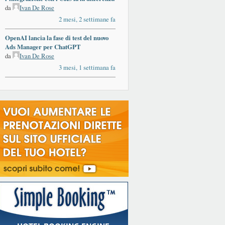
da
Ivan De Rose
2 mesi, 2 settimane fa
OpenAI lancia la fase di test del nuovo
Ads Manager per ChatGPT
da
Ivan De Rose
3 mesi, 1 settimana fa