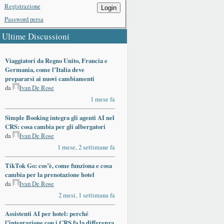
Registrazione
Login
Password persa
Ultime Discussioni
Viaggiatori da Regno Unito, Francia e
Germania, come l’Italia deve
prepararsi ai nuovi cambiamenti
da
Ivan De Rose
1 mese fa
Simple Booking integra gli agenti AI nel
CRS: cosa cambia per gli albergatori
da
Ivan De Rose
1 mese, 2 settimane fa
TikTok Go: cos’è, come funziona e cosa
cambia per la prenotazione hotel
da
Ivan De Rose
2 mesi, 1 settimana fa
Assistenti AI per hotel: perché
l’integrazione con i CRS fa la differenza