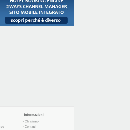
Informazioni
-
Chi siamo
sso
-
Contatti