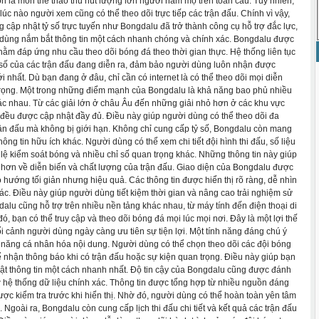
n là môn thể thao thu hút lượng lớn người hâm mộ trên toàn cầu. Tuy nhiên,
lúc nào người xem cũng có thể theo dõi trực tiếp các trận đấu. Chính vì vậy,
g cập nhật tỷ số trực tuyến như Bongdalu đã trở thành công cụ hỗ trợ đắc lực,
dùng nắm bắt thông tin một cách nhanh chóng và chính xác. Bongdalu được
ằm đáp ứng nhu cầu theo dõi bóng đá theo thời gian thực. Hệ thống liên tục
 số của các trận đấu đang diễn ra, đảm bảo người dùng luôn nhận được
ới nhất. Dù bạn đang ở đâu, chỉ cần có internet là có thể theo dõi mọi diễn
trọng. Một trong những điểm mạnh của Bongdalu là khả năng bao phủ nhiều
ác nhau. Từ các giải lớn ở châu Âu đến những giải nhỏ hơn ở các khu vực
ả đều được cập nhật đầy đủ. Điều này giúp người dùng có thể theo dõi đa
ận đấu mà không bị giới hạn. Không chỉ cung cấp tỷ số, Bongdalu còn mang
ông tin hữu ích khác. Người dùng có thể xem chi tiết đội hình thi đấu, số liệu
ỷ lệ kiểm soát bóng và nhiều chỉ số quan trọng khác. Những thông tin này giúp
 hơn về diễn biến và chất lượng của trận đấu. Giao diện của Bongdalu được
eo hướng tối giản nhưng hiệu quả. Các thông tin được hiển thị rõ ràng, dễ nhìn
tác. Điều này giúp người dùng tiết kiệm thời gian và nâng cao trải nghiệm sử
alu cũng hỗ trợ trên nhiều nền tảng khác nhau, từ máy tính đến điện thoại di
ó, bạn có thể truy cập và theo dõi bóng đá mọi lúc mọi nơi. Đây là một lợi thế
ối cảnh người dùng ngày càng ưu tiên sự tiện lợi. Một tính năng đáng chú ý
 năng cá nhân hóa nội dung. Người dùng có thể chọn theo dõi các đội bóng
ể nhận thông báo khi có trận đấu hoặc sự kiện quan trọng. Điều này giúp bạn
ật thông tin một cách nhanh nhất. Độ tin cậy của Bongdalu cũng được đánh
 hệ thống dữ liệu chính xác. Thông tin được tổng hợp từ nhiều nguồn đáng
được kiểm tra trước khi hiển thị. Nhờ đó, người dùng có thể hoàn toàn yên tâm
. Ngoài ra, Bongdalu còn cung cấp lịch thi đấu chi tiết và kết quả các trận đấu