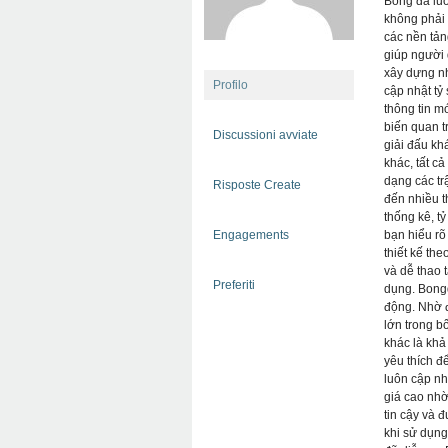
Bóng đá luô
không phải 
các nền tản
giúp người 
xây dựng nh
Profilo
cập nhật tỷ
thông tin m
biến quan 
Discussioni avviate
giải đấu kh
khác, tất c
dạng các tr
Risposte Create
đến nhiều th
thống kê, t
Engagements
bạn hiểu rõ
thiết kế th
và dễ thao 
Preferiti
dụng. Bongd
động. Nhờ đ
lớn trong b
khác là khả
yêu thích đ
luôn cập nh
giá cao nhờ
tin cậy và 
khi sử dụng