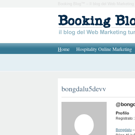
Booking Blog™ – Il blog del Web Marketing 
H
ome
Hospitality Online Marketing
bongdalu5devv
@bongd
Profilo
Registrato: 
Bongdalu
–