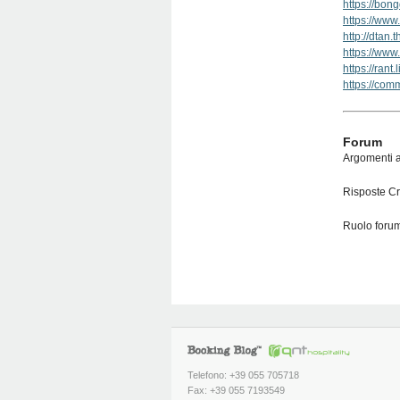
https://bo
https://www
http://dtan
https://www
https://ran
https://co
Forum
Argomenti a
Risposte Cr
Ruolo forum
Telefono: +39 055 705718
Fax: +39 055 7193549