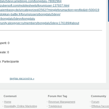
ngdalu5devv.ampblogs.com/bongdalu-78082964
.zubersoft.com/mobilesheets/forum/user-137937.html
.thaiembassy.de/uncategorized/2562/?mingleforumaction=profile&id=500419
.dokkan-battle.fr/forums/users/bongdalu5devv/
t.li/bongdalu5devv/bongdalu
mmunity.alexgyver.ru/members/bongdalu5devv.176189/#about
perti: 0
eate: 0
: Partecipante
pagina successiva
»
Contenuti
Forum Hot Tag
Community
-
Home
-
Revenue Managament
-
Forum
-
Hospitality Online Marketing
-
TripAdvisor
-
Effettua l'acce