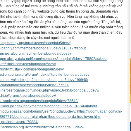
 Điều này giúp người dùng dễ dàng theo dõi hành trình của các đội bóng trong
ải. Bạn cũng có thể xem lại những trận đấu đã bỏ lỡ mà không gặp bất kỳ khó
rong bối cảnh có nhiều website cung cấp thông tin bóng đá, Bongdalu vẫn
 thế nhờ sự ổn định và chất lượng dịch vụ. Nền tảng này không chỉ phục vụ
bản mà còn đáp ứng tốt các yêu cầu nâng cao của người dùng. Tổng kết lại,
 giải pháp hoàn hảo cho những ai yêu thích bóng đá và muốn cập nhật thông
hóng. Với nhiều tính năng hữu ích, dữ liệu đầy đủ và giao diện thân thiện, đây
à lựa chọn đáng tin cậy cho mọi người hâm mộ.
blingtherapy.org/forum/users/bongdalu5devv/
rum.pabbly.com/members/bongdalu5devv.116817/#about
w.minecraftforum.net/members/bongdalu5devv
rstgen.alwaysdata.net/forum/members/bongdalu5devv.175802/#about
um.m5stack.com/user/bongdalu5devv
mmunity.m5stack.com/user/bongdalu5devv
rrection.bungie.org/forum/index.pl?profile=bongdalu5devv
rum.dmec.vn/index.php?members/bongdalu5devv.190940/
op.co/forum/members/bongdalu5devv.177527/
rum.herozerogame.com/index.php?/user/164358-bongdalu5devv/
uchi.jp/forums/users/bongdalu5devv/
ums.sonicretro.org/members/bongdalu5devv.73542/
rum.tkool.jp/index.php?members/bongdalu5devv.107746/#about
m.modulebazaar.com/forums/user/bongdalu5devv/
https://tudomuaban.com/chi-
t/2897719/bongdalu--giai-phap-theo-doi-bong-da-truc-tuyen.html
n.pro/forum/user/170884/
taltechnician.org.uk/community/profile/bongdalu5devv/