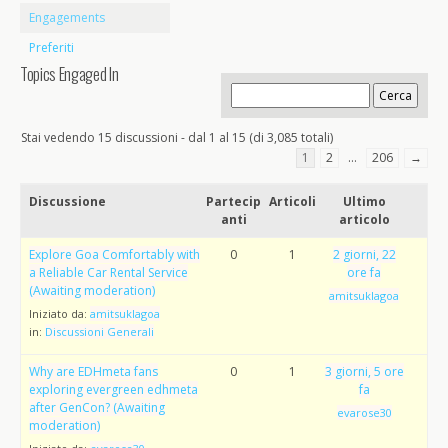
Engagements
Preferiti
Topics Engaged In
Stai vedendo 15 discussioni - dal 1 al 15 (di 3,085 totali)
1
2
…
206
→
Discussione
Partecip
Articoli
Ultimo
anti
articolo
Explore Goa Comfortably with
0
1
2 giorni, 22
a Reliable Car Rental Service
ore fa
(Awaiting moderation)
amitsuklagoa
Iniziato da:
amitsuklagoa
in:
Discussioni Generali
Why are EDHmeta fans
0
1
3 giorni, 5 ore
exploring evergreen edhmeta
fa
after GenCon? (Awaiting
evarose30
moderation)