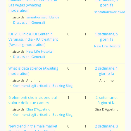
Las Vegas (Awaiting
giorni fa
moderation)
sensationsworldwide
Iniziato da:
sensationsworldwide
in:
Discussioni Generali
IUI IVF Clinic & IUI Center in
0
1
1 settimana, 5
Varanasi, India – IUI treatment
giorni fa
(Awaiting moderation)
New Life Hospital
Iniziato da:
New Life Hospital
in:
Discussioni Generali
What is data science (Awaiting
0
1
2 settimane, 1
moderation)
giorno fa
Iniziato da:
Anonimo
Anonimo
in:
Commenti agli articoli di Booking Blog
6 elementi che incidono sul
1
1
2 settimane,
valore delle tue camere
3 giorni fa
Iniziato da:
Elisa D’Agostino
Elisa D'Agostino
in:
Commenti agli articoli di Booking Blog
New trend in the male market
0
1
2 settimane, 3