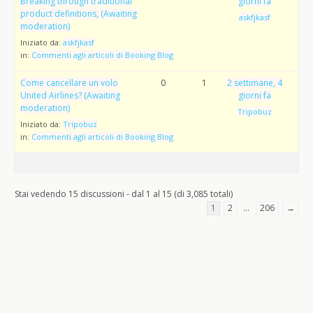
Breaking through traditional
giorni fa
product definitions, (Awaiting
askfjkasf
moderation)
Iniziato da:
askfjkasf
in:
Commenti agli articoli di Booking Blog
Come cancellare un volo
0
1
2 settimane, 4
United Airlines? (Awaiting
giorni fa
moderation)
Tripobuz
Iniziato da:
Tripobuz
in:
Commenti agli articoli di Booking Blog
Stai vedendo 15 discussioni - dal 1 al 15 (di 3,085 totali)
1
2
…
206
→