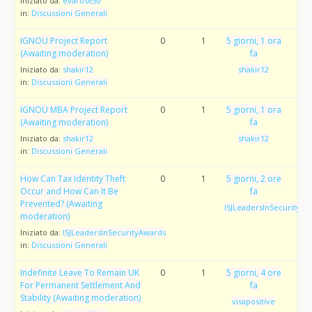
Iniziato da:
evarose30
in:
Discussioni Generali
IGNOU Project Report
0
1
5 giorni, 1 ora
(Awaiting moderation)
fa
Iniziato da:
shakir12
shakir12
in:
Discussioni Generali
IGNOU MBA Project Report
0
1
5 giorni, 1 ora
(Awaiting moderation)
fa
Iniziato da:
shakir12
shakir12
in:
Discussioni Generali
How Can Tax Identity Theft
0
1
5 giorni, 2 ore
Occur and How Can It Be
fa
Prevented? (Awaiting
ISJLeadersInSecurityAw
moderation)
Iniziato da:
ISJLeadersInSecurityAwards
in:
Discussioni Generali
Indefinite Leave To Remain UK
0
1
5 giorni, 4 ore
For Permanent Settlement And
fa
Stability (Awaiting moderation)
visapositive