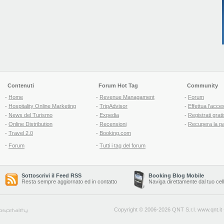
Contenuti
Forum Hot Tag
Community
-
Home
-
Revenue Managament
-
Forum
-
Hospitality Online Marketing
-
TripAdvisor
-
Effettua l'acce
-
News del Turismo
-
Expedia
-
Registrati grati
-
Online Distribution
-
Recensioni
-
Recupera la p
-
Travel 2.0
-
Booking.com
-
Forum
-
Tutti i tag del forum
Sottoscrivi il Feed RSS
Booking Blog Mobile
Resta sempre aggiornato ed in contatto
Naviga direttamente dal tuo cel
Copyright © 2006-2026 QNT S.r.l.
www.qnt.it