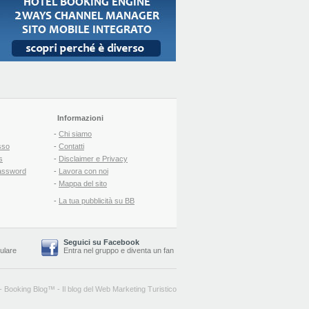
Informazioni
-
Chi siamo
sso
-
Contatti
s
-
Disclaimer e Privacy
assword
-
Lavora con noi
-
Mappa del sito
-
La tua pubblicità su BB
Seguici su Facebook
lulare
Entra nel gruppo
e
diventa un fan
-
Booking Blog
™ -
Il blog del Web Marketing Turistico