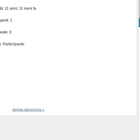
ità: 11 anni, 11 mesi fa
perti: 1
eate: 0
: Partecipante
pagina successiva
»