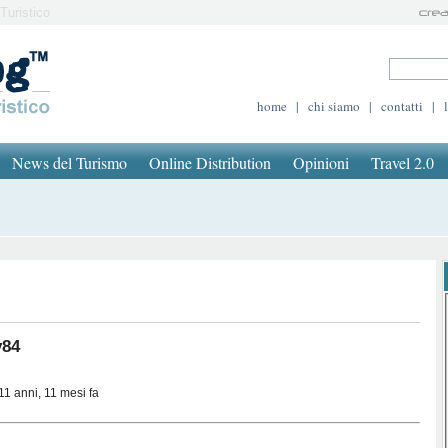
Turistico
home
|
chi siamo
|
contatti
|
News del Turismo
Online Distribution
Opinioni
Travel 2.0
84
11 anni, 11 mesi fa