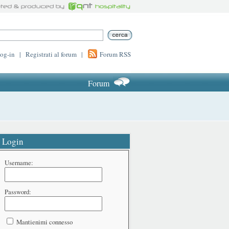
log-in
|
Registrati al forum
|
Forum RSS
Forum
Login
Username:
Password:
Mantienimi connesso