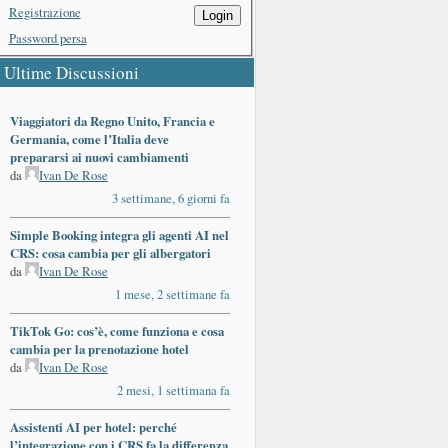
Registrazione
Login
Password persa
Ultime Discussioni
Viaggiatori da Regno Unito, Francia e
Germania, come l’Italia deve
prepararsi ai nuovi cambiamenti
da
Ivan De Rose
3 settimane, 6 giorni fa
Simple Booking integra gli agenti AI nel
CRS: cosa cambia per gli albergatori
da
Ivan De Rose
1 mese, 2 settimane fa
TikTok Go: cos’è, come funziona e cosa
cambia per la prenotazione hotel
da
Ivan De Rose
2 mesi, 1 settimana fa
Assistenti AI per hotel: perché
l’integrazione con i CRS fa la differenza