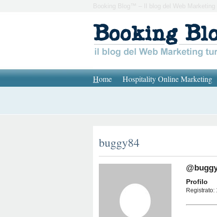
Booking Blog™ – Il blog del Web Marketing 
H
ome
Hospitality Online Marketing
buggy84
@buggy
Profilo
Registrato: 