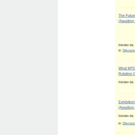
The Future
(Awaiting
Iniziato da:
in:
Discussi
What MTG
Rotation 
Iniziato da:
Exhibition
(Awaiting
Iniziato da:
in:
Discussi