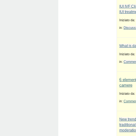
IUI IVF Cl
IUI treatm
Iniziato da:
in:
Discussi
What is d
Iniziato da:
in:
Commenti
6 element
camere
Iniziato da:
in:
Commenti
New trend
traditiona
moderatio