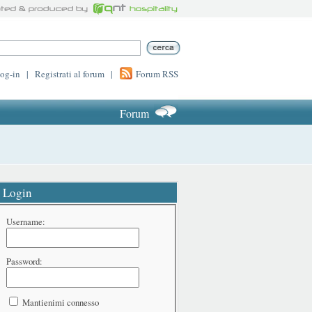
log-in
|
Registrati al forum
|
Forum RSS
Forum
Login
Username:
Password:
Mantienimi connesso