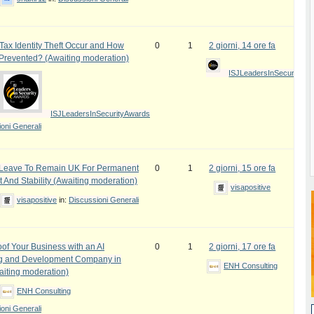
ax Identity Theft Occur and How
0
1
2 giorni, 14 ore fa
 Prevented? (Awaiting moderation)
ISJLeadersInSecurityAw
ISJLeadersInSecurityAwards
oni Generali
e Leave To Remain UK For Permanent
0
1
2 giorni, 15 ore fa
 And Stability (Awaiting moderation)
visapositive
visapositive
in:
Discussioni Generali
oof Your Business with an AI
0
1
2 giorni, 17 ore fa
ng and Development Company in
ENH Consulting
iting moderation)
ENH Consulting
oni Generali