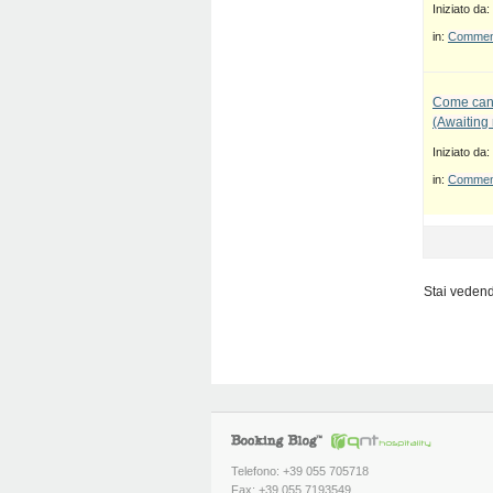
Iniziato da:
in:
Commenti
Come canc
(Awaiting
Iniziato da:
in:
Commenti
Stai vedendo
Telefono: +39 055 705718
Fax: +39 055 7193549