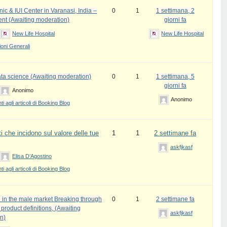
inic & IUI Center in Varanasi, India –
0
1
1 settimana, 2
ent (Awaiting moderation)
giorni fa
New Life Hospital
New Life Hospital
oni Generali
ata science (Awaiting moderation)
0
1
1 settimana, 5
giorni fa
Anonimo
Anonimo
 agli articoli di Booking Blog
i che incidono sul valore delle tue
1
1
2 settimane fa
askfjkasf
Elisa D’Agostino
 agli articoli di Booking Blog
 in the male market Breaking through
0
1
2 settimane fa
l product definitions, (Awaiting
askfjkasf
n)