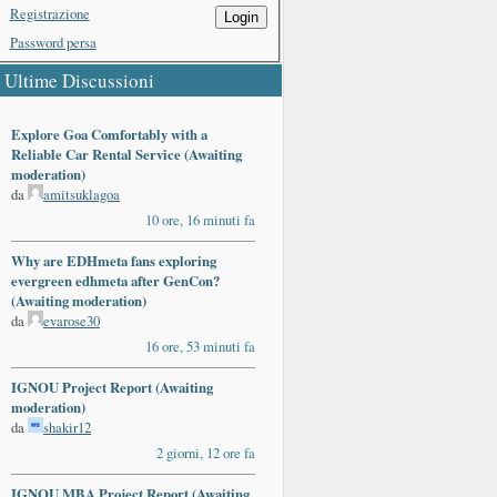
Registrazione
Login
Password persa
Ultime Discussioni
Explore Goa Comfortably with a
Reliable Car Rental Service (Awaiting
moderation)
da
amitsuklagoa
10 ore, 16 minuti fa
Why are EDHmeta fans exploring
evergreen edhmeta after GenCon?
(Awaiting moderation)
da
evarose30
16 ore, 53 minuti fa
IGNOU Project Report (Awaiting
moderation)
da
shakir12
2 giorni, 12 ore fa
IGNOU MBA Project Report (Awaiting