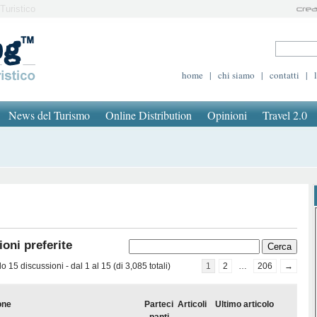
Turistico
home
|
chi siamo
|
contatti
|
News del Turismo
Online Distribution
Opinioni
Travel 2.0
oni preferite
 15 discussioni - dal 1 al 15 (di 3,085 totali)
1
2
…
206
→
one
Parteci
Articoli
Ultimo articolo