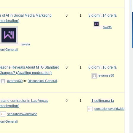
 of AI in Social Media Marketing
0
1
3 giorni, 14 ore fa
 moderation)
sweta
sweta
oni Generali
azone Reveals About MTG Standard
0
1
6 giorni, 16 ore fa
Changes? (Awaiting moderation)
evarose30
evarose30
in:
Discussioni Generali
 stand contractor in Las Vegas
0
1
1 settimana fa
 moderation)
sensationsworldwide
sensationsworldwide
oni Generali