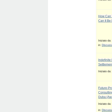
How Can T
Can It Be
Iniziato da:
in:
Discussi
Indefinit
Settlement
Iniziato da:
Future-Pr
Consulti
Duba (Awa
Iniziato da:
in:
Discussi