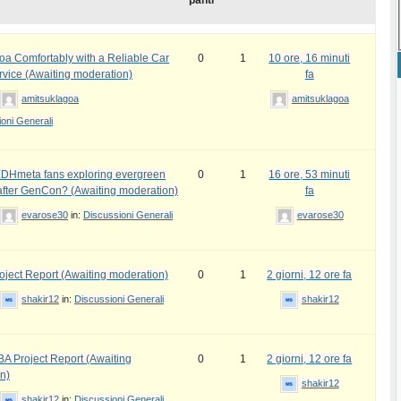
panti
oa Comfortably with a Reliable Car
0
1
10 ore, 16 minuti
rvice (Awaiting moderation)
fa
amitsuklagoa
amitsuklagoa
oni Generali
DHmeta fans exploring evergreen
0
1
16 ore, 53 minuti
fter GenCon? (Awaiting moderation)
fa
evarose30
in:
Discussioni Generali
evarose30
ject Report (Awaiting moderation)
0
1
2 giorni, 12 ore fa
shakir12
in:
Discussioni Generali
shakir12
 Project Report (Awaiting
0
1
2 giorni, 12 ore fa
n)
shakir12
shakir12
in:
Discussioni Generali