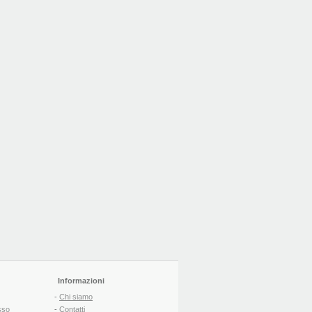
Informazioni
-
Chi siamo
sso
-
Contatti