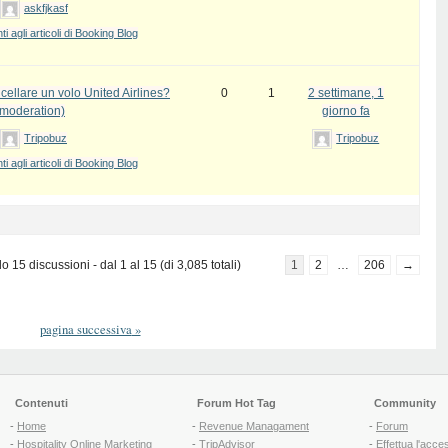
askfjkasf
 agli articoli di Booking Blog
ellare un volo United Airlines?
0
1
2 settimane, 1
 moderation)
giorno fa
Tripobuz
Tripobuz
 agli articoli di Booking Blog
 15 discussioni - dal 1 al 15 (di 3,085 totali)
1
2
…
206
→
pagina successiva
»
Contenuti
Forum Hot Tag
Community
-
Home
-
Revenue Managament
-
Forum
-
Hospitality Online Marketing
-
TripAdvisor
-
Effettua l'acce