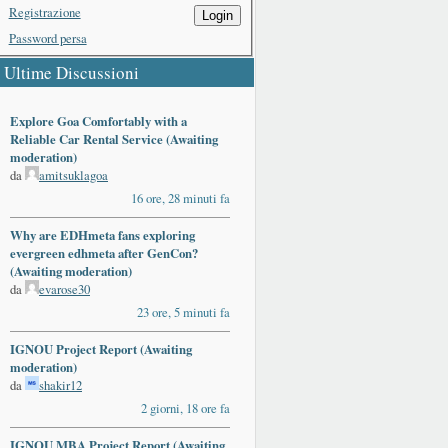
Registrazione
Login
Password persa
Ultime Discussioni
Explore Goa Comfortably with a
Reliable Car Rental Service (Awaiting
moderation)
da
amitsuklagoa
16 ore, 28 minuti fa
Why are EDHmeta fans exploring
evergreen edhmeta after GenCon?
(Awaiting moderation)
da
evarose30
23 ore, 5 minuti fa
IGNOU Project Report (Awaiting
moderation)
da
shakir12
2 giorni, 18 ore fa
IGNOU MBA Project Report (Awaiting