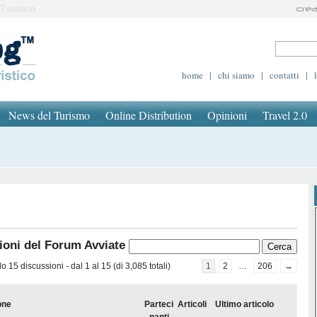
Turistico
home
|
chi siamo
|
contatti
|
News del Turismo
Online Distribution
Opinioni
Travel 2.0
ioni del Forum Avviate
 15 discussioni - dal 1 al 15 (di 3,085 totali)
1
2
…
206
→
one
Parteci
Articoli
Ultimo articolo