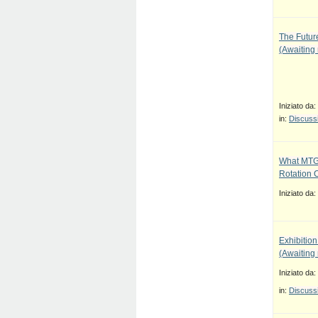
The Future
(Awaiting
Iniziato da:
in:
Discussi
What MTG
Rotation 
Iniziato da:
Exhibition
(Awaiting
Iniziato da:
in:
Discussi