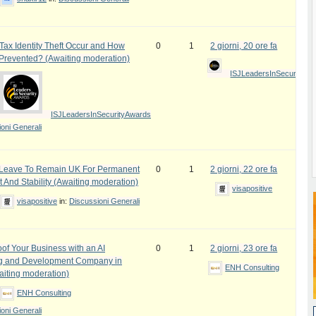
ax Identity Theft Occur and How
0
1
2 giorni, 20 ore fa
 Prevented? (Awaiting moderation)
ISJLeadersInSecurityAw
ISJLeadersInSecurityAwards
oni Generali
e Leave To Remain UK For Permanent
0
1
2 giorni, 22 ore fa
 And Stability (Awaiting moderation)
visapositive
visapositive
in:
Discussioni Generali
oof Your Business with an AI
0
1
2 giorni, 23 ore fa
ng and Development Company in
ENH Consulting
iting moderation)
ENH Consulting
oni Generali