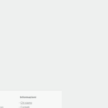
Informazioni
-
Chi siamo
sso
-
Contatti