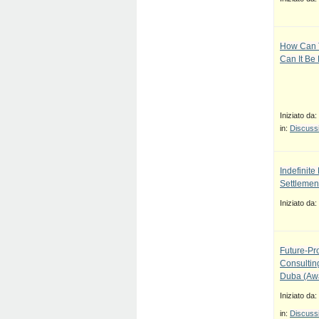
How Can T
Can It Be
Iniziato da:
in:
Discussi
Indefinit
Settlement
Iniziato da:
Future-Pr
Consulti
Duba (Awa
Iniziato da:
in:
Discussi