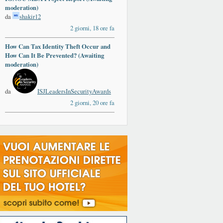
moderation)
da
shakir12
2 giorni, 18 ore fa
How Can Tax Identity Theft Occur and
ards
How Can It Be Prevented? (Awaiting
moderation)
da
ISJLeadersInSecurityAwards
2 giorni, 20 ore fa