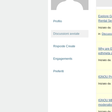
Explore G
Rental Se
Profilo
Iniziato da:
Discussioni avviate
in:
Discussi
Risposte Create
Why are E
edhmeta a
Engagements
Iniziato da:
Preferiti
IGNOU Pro
Iniziato da:
IGNOU MBA
moderatio
Iniziato da: