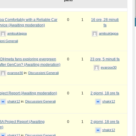
panti
oa Comfortably with a Reliable Car
0
1
16 ore, 28 minuti
rvice (Awaiting moderation)
fa
amitsuklagoa
amitsuklagoa
oni Generali
DHmeta fans exploring evergreen
0
1
23 ore, 5 minuti fa
fter GenCon? (Awaiting moderation)
evarose30
evarose30
in:
Discussioni Generali
ject Report (Awaiting moderation)
0
1
2 giorni, 18 ore fa
shakir12
in:
Discussioni Generali
shakir12
 Project Report (Awaiting
0
1
2 giorni, 18 ore fa
n)
shakir12
shakir12
in:
Discussioni Generali