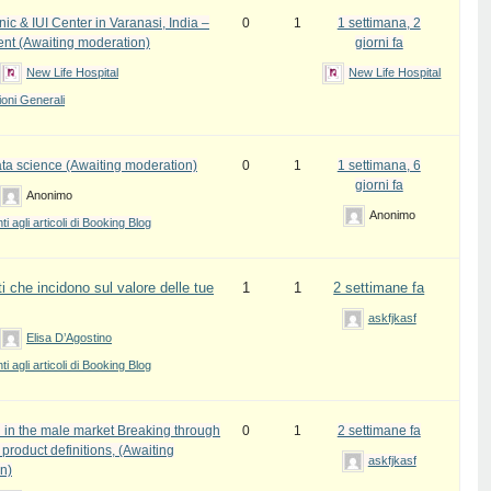
inic & IUI Center in Varanasi, India –
0
1
1 settimana, 2
ent (Awaiting moderation)
giorni fa
New Life Hospital
New Life Hospital
oni Generali
ata science (Awaiting moderation)
0
1
1 settimana, 6
giorni fa
Anonimo
Anonimo
 agli articoli di Booking Blog
i che incidono sul valore delle tue
1
1
2 settimane fa
askfjkasf
Elisa D’Agostino
 agli articoli di Booking Blog
 in the male market Breaking through
0
1
2 settimane fa
l product definitions, (Awaiting
askfjkasf
n)