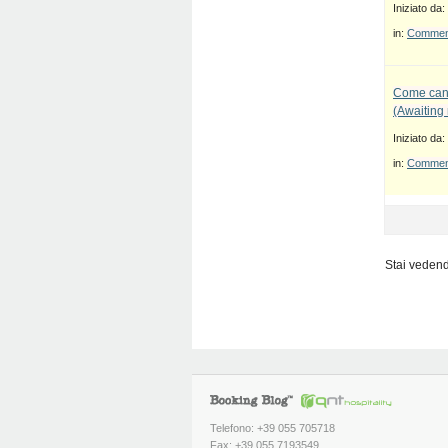
Iniziato da:
in:
Commenti
Come canc
(Awaiting
Iniziato da:
in:
Commenti
Stai vedendo
Telefono: +39 055 705718
Fax: +39 055 7193549