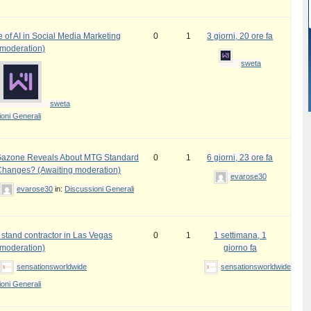
 of AI in Social Media Marketing
0
1
3 giorni, 20 ore fa
 moderation)
sweta
sweta
oni Generali
azone Reveals About MTG Standard
0
1
6 giorni, 23 ore fa
Changes? (Awaiting moderation)
evarose30
evarose30
in:
Discussioni Generali
 stand contractor in Las Vegas
0
1
1 settimana, 1
 moderation)
giorno fa
sensationsworldwide
sensationsworldwide
oni Generali