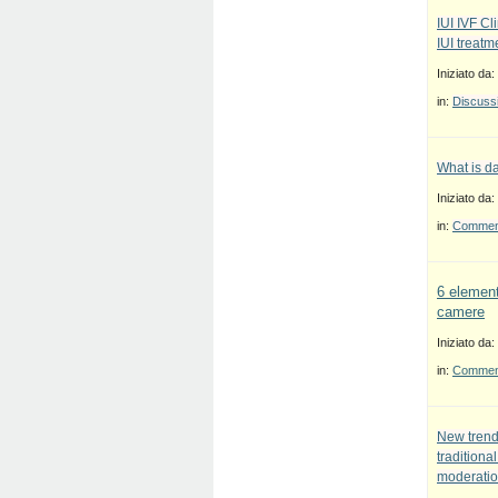
IUI IVF Cl
IUI treatm
Iniziato da:
in:
Discussi
What is d
Iniziato da:
in:
Commenti
6 element
camere
Iniziato da:
in:
Commenti
New trend
traditiona
moderatio