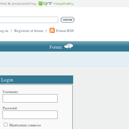
log-in
|
Registrati al forum
|
Forum RSS
Forum
Login
Username:
Password:
Mantienimi connesso