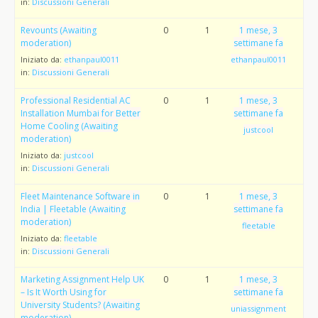
in:
Discussioni Generali
Revounts (Awaiting
0
1
1 mese, 3
moderation)
settimane fa
Iniziato da:
ethanpaul0011
ethanpaul0011
in:
Discussioni Generali
Professional Residential AC
0
1
1 mese, 3
Installation Mumbai for Better
settimane fa
Home Cooling (Awaiting
justcool
moderation)
Iniziato da:
justcool
in:
Discussioni Generali
Fleet Maintenance Software in
0
1
1 mese, 3
India | Fleetable (Awaiting
settimane fa
moderation)
fleetable
Iniziato da:
fleetable
in:
Discussioni Generali
Marketing Assignment Help UK
0
1
1 mese, 3
– Is It Worth Using for
settimane fa
University Students? (Awaiting
uniassignment
moderation)