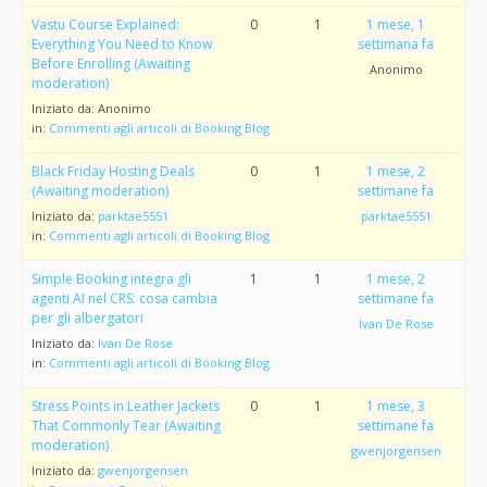
Vastu Course Explained:
0
1
1 mese, 1
Everything You Need to Know
settimana fa
Before Enrolling (Awaiting
Anonimo
moderation)
Iniziato da:
Anonimo
in:
Commenti agli articoli di Booking Blog
Black Friday Hosting Deals
0
1
1 mese, 2
(Awaiting moderation)
settimane fa
Iniziato da:
parktae5551
parktae5551
in:
Commenti agli articoli di Booking Blog
Simple Booking integra gli
1
1
1 mese, 2
agenti AI nel CRS: cosa cambia
settimane fa
per gli albergatori
Ivan De Rose
Iniziato da:
Ivan De Rose
in:
Commenti agli articoli di Booking Blog
Stress Points in Leather Jackets
0
1
1 mese, 3
That Commonly Tear (Awaiting
settimane fa
moderation)
gwenjorgensen
Iniziato da:
gwenjorgensen