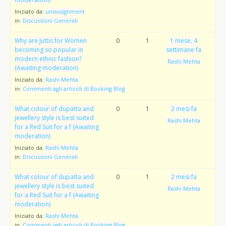
Iniziato da:
uniassignment
in:
Discussioni Generali
Why are Juttis for Women
0
1
1 mese, 4
becoming so popular in
settimane fa
modern ethnic fashion?
Rashi Mehta
(Awaiting moderation)
Iniziato da:
Rashi Mehta
in:
Commenti agli articoli di Booking Blog
What colour of dupatta and
0
1
2 mesi fa
jewellery style is best suited
Rashi Mehta
for a Red Suit for a f (Awaiting
moderation)
Iniziato da:
Rashi Mehta
in:
Discussioni Generali
What colour of dupatta and
0
1
2 mesi fa
jewellery style is best suited
Rashi Mehta
for a Red Suit for a f (Awaiting
moderation)
Iniziato da:
Rashi Mehta
in:
Commenti agli articoli di Booking Blog