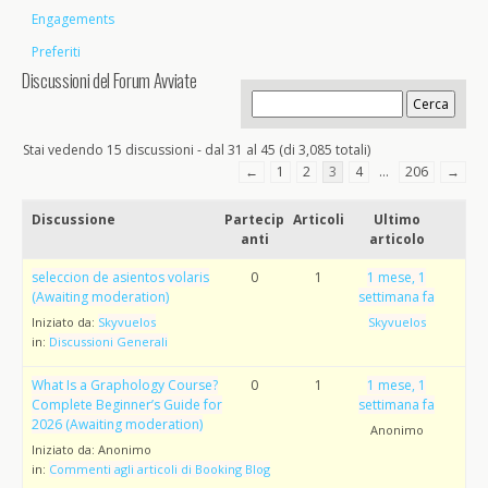
Engagements
Preferiti
Discussioni del Forum Avviate
Stai vedendo 15 discussioni - dal 31 al 45 (di 3,085 totali)
←
1
2
3
4
…
206
→
Discussione
Partecip
Articoli
Ultimo
anti
articolo
seleccion de asientos volaris
0
1
1 mese, 1
(Awaiting moderation)
settimana fa
Iniziato da:
Skyvuelos
Skyvuelos
in:
Discussioni Generali
What Is a Graphology Course?
0
1
1 mese, 1
Complete Beginner’s Guide for
settimana fa
2026 (Awaiting moderation)
Anonimo
Iniziato da:
Anonimo
in:
Commenti agli articoli di Booking Blog