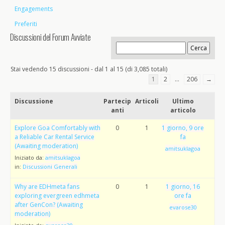
Engagements
Preferiti
Discussioni del Forum Avviate
Stai vedendo 15 discussioni - dal 1 al 15 (di 3,085 totali)
1
2
…
206
→
Discussione
Partecip
Articoli
Ultimo
anti
articolo
Explore Goa Comfortably with
0
1
1 giorno, 9 ore
a Reliable Car Rental Service
fa
(Awaiting moderation)
amitsuklagoa
Iniziato da:
amitsuklagoa
in:
Discussioni Generali
Why are EDHmeta fans
0
1
1 giorno, 16
exploring evergreen edhmeta
ore fa
after GenCon? (Awaiting
evarose30
moderation)