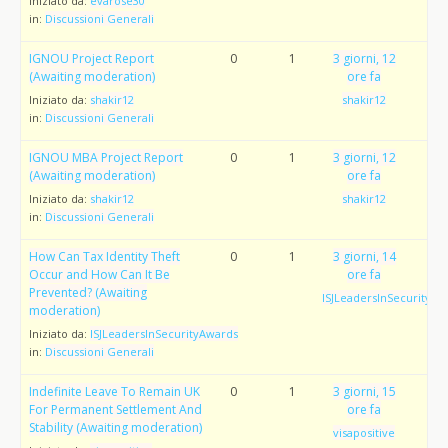
Iniziato da:
evarose30
in:
Discussioni Generali
IGNOU Project Report
0
1
3 giorni, 12
(Awaiting moderation)
ore fa
Iniziato da:
shakir12
shakir12
in:
Discussioni Generali
IGNOU MBA Project Report
0
1
3 giorni, 12
(Awaiting moderation)
ore fa
Iniziato da:
shakir12
shakir12
in:
Discussioni Generali
How Can Tax Identity Theft
0
1
3 giorni, 14
Occur and How Can It Be
ore fa
Prevented? (Awaiting
ISJLeadersInSecurityAw
moderation)
Iniziato da:
ISJLeadersInSecurityAwards
in:
Discussioni Generali
Indefinite Leave To Remain UK
0
1
3 giorni, 15
For Permanent Settlement And
ore fa
Stability (Awaiting moderation)
visapositive