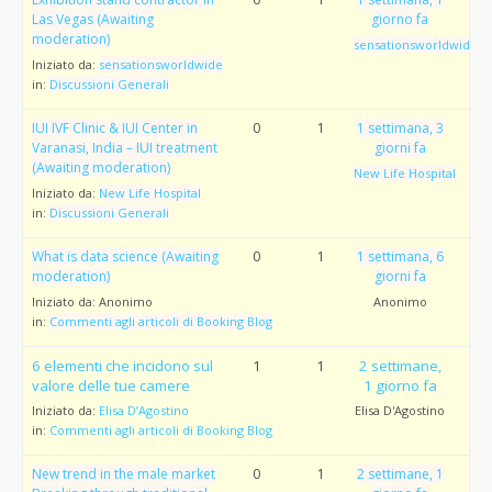
Las Vegas (Awaiting
giorno fa
moderation)
sensationsworldwide
Iniziato da:
sensationsworldwide
in:
Discussioni Generali
IUI IVF Clinic & IUI Center in
0
1
1 settimana, 3
Varanasi, India – IUI treatment
giorni fa
(Awaiting moderation)
New Life Hospital
Iniziato da:
New Life Hospital
in:
Discussioni Generali
What is data science (Awaiting
0
1
1 settimana, 6
moderation)
giorni fa
Iniziato da:
Anonimo
Anonimo
in:
Commenti agli articoli di Booking Blog
6 elementi che incidono sul
1
1
2 settimane,
valore delle tue camere
1 giorno fa
Iniziato da:
Elisa D’Agostino
Elisa D'Agostino
in:
Commenti agli articoli di Booking Blog
New trend in the male market
0
1
2 settimane, 1