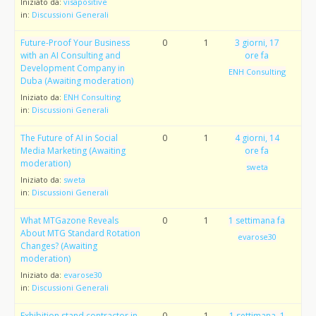
Iniziato da:
visapositive
in:
Discussioni Generali
Future-Proof Your Business
0
1
3 giorni, 17
with an AI Consulting and
ore fa
Development Company in
ENH Consulting
Duba (Awaiting moderation)
Iniziato da:
ENH Consulting
in:
Discussioni Generali
The Future of AI in Social
0
1
4 giorni, 14
Media Marketing (Awaiting
ore fa
moderation)
sweta
Iniziato da:
sweta
in:
Discussioni Generali
What MTGazone Reveals
0
1
1 settimana fa
About MTG Standard Rotation
evarose30
Changes? (Awaiting
moderation)
Iniziato da:
evarose30
in:
Discussioni Generali
Exhibition stand contractor in
0
1
1 settimana, 1