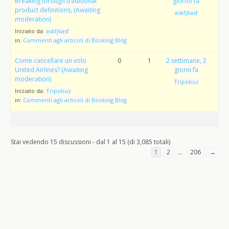
Breaking through traditional
giorno fa
product definitions, (Awaiting
askfjkasf
moderation)
Iniziato da:
askfjkasf
in:
Commenti agli articoli di Booking Blog
Come cancellare un volo
0
1
2 settimane, 2
United Airlines? (Awaiting
giorni fa
moderation)
Tripobuz
Iniziato da:
Tripobuz
in:
Commenti agli articoli di Booking Blog
Stai vedendo 15 discussioni - dal 1 al 15 (di 3,085 totali)
1
2
…
206
→