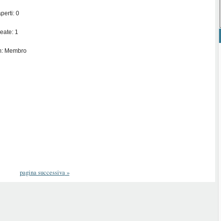
perti: 0
eate: 1
m: Membro
pagina successiva
»