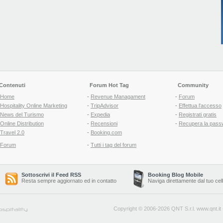
Contenuti
Forum Hot Tag
Community
Home
-
Revenue Managament
-
Forum
Hospitality Online Marketing
-
TripAdvisor
-
Effettua l'accesso
News del Turismo
-
Expedia
-
Registrati gratis
Online Distribution
-
Recensioni
-
Recupera la pass
Travel 2.0
-
Booking.com
Forum
-
Tutti i tag del forum
Sottoscrivi il Feed RSS
Booking Blog Mobile
Resta sempre aggiornato ed in contatto
Naviga direttamente dal tuo cel
Copyright © 2006-2026 QNT S.r.l.
www.qnt.it