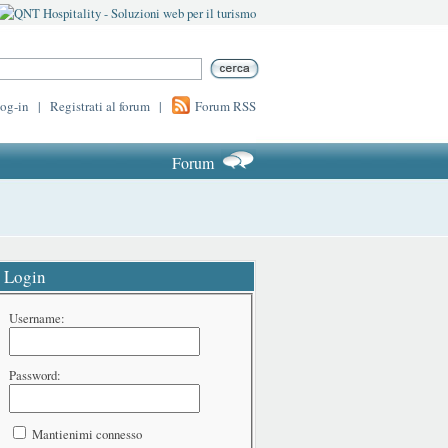
log-in
|
Registrati al forum
|
Forum RSS
Forum
Login
Username:
Password:
Mantienimi connesso