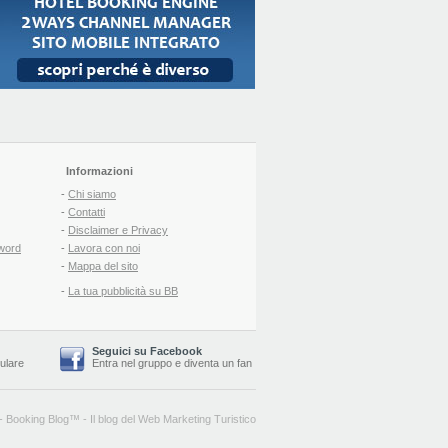
Informazioni
-
Chi siamo
-
Contatti
-
Disclaimer e Privacy
word
-
Lavora con noi
-
Mappa del sito
-
La tua pubblicità su BB
Seguici su Facebook
lulare
Entra nel gruppo
e
diventa un fan
-
Booking Blog
™ -
Il blog del Web Marketing Turistico