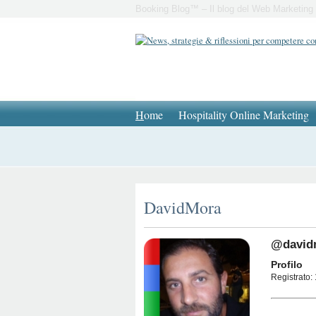
Booking Blog™ – Il blog del Web Marketing 
H
ome
Hospitality Online Marketing
DavidMora
@david
Profilo
Registrato: 