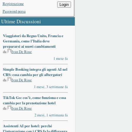
Registrazione
Login
Password persa
Ultime Discussioni
Viaggiatori da Regno Unito, Francia e
Germania, come l’Italia deve
prepararsi ai nuovi cambiamenti
da
Ivan De Rose
1 mese fa
Simple Booking integra gli agenti AI nel
CRS: cosa cambia per gli albergatori
da
Ivan De Rose
1 mese, 3 settimane fa
TikTok Go: cos’è, come funziona e cosa
cambia per la prenotazione hotel
da
Ivan De Rose
2 mesi, 1 settimana fa
Assistenti AI per hotel: perché
l’integrazione con i CRS fa la differenza