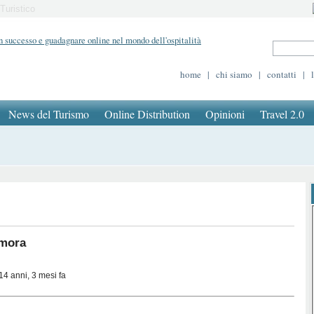
Turistico
home
|
chi siamo
|
contatti
|
News del Turismo
Online Distribution
Opinioni
Travel 2.0
mora
14 anni, 3 mesi fa