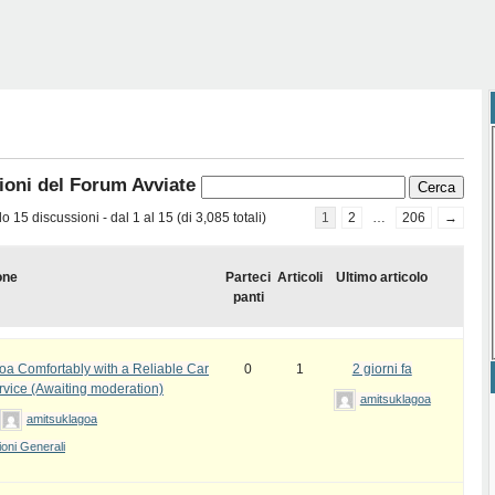
ioni del Forum Avviate
 15 discussioni - dal 1 al 15 (di 3,085 totali)
1
2
…
206
→
one
Parteci
Articoli
Ultimo articolo
panti
oa Comfortably with a Reliable Car
0
1
2 giorni fa
rvice (Awaiting moderation)
amitsuklagoa
amitsuklagoa
oni Generali