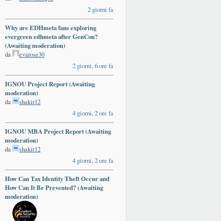
2 giorni fa
Why are EDHmeta fans exploring
evergreen edhmeta after GenCon?
(Awaiting moderation)
da
evarose30
2 giorni, 6 ore fa
IGNOU Project Report (Awaiting
moderation)
da
shakir12
4 giorni, 2 ore fa
IGNOU MBA Project Report (Awaiting
moderation)
da
shakir12
4 giorni, 2 ore fa
How Can Tax Identity Theft Occur and
ards
How Can It Be Prevented? (Awaiting
moderation)