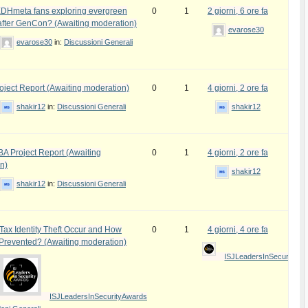
DHmeta fans exploring evergreen
0
1
2 giorni, 6 ore fa
fter GenCon? (Awaiting moderation)
evarose30
evarose30
in:
Discussioni Generali
ject Report (Awaiting moderation)
0
1
4 giorni, 2 ore fa
shakir12
in:
Discussioni Generali
shakir12
 Project Report (Awaiting
0
1
4 giorni, 2 ore fa
n)
shakir12
shakir12
in:
Discussioni Generali
ax Identity Theft Occur and How
0
1
4 giorni, 4 ore fa
 Prevented? (Awaiting moderation)
ISJLeadersInSecurityAw
ISJLeadersInSecurityAwards