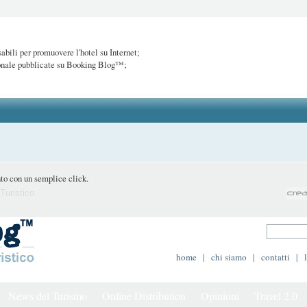
abili per promuovere l'hotel su Internet;
onale pubblicate su Booking Blog™;
to con un semplice click.
Turistico
home
|
chi siamo
|
contatti
|
News del Turismo
Online Distribution
Opinioni
Travel 2.0