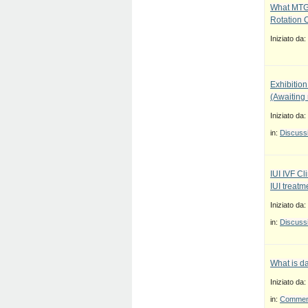
What MTG
Rotation 
Iniziato da:
Exhibition
(Awaiting
Iniziato da:
in:
Discussi
IUI IVF Cl
IUI treatm
Iniziato da:
in:
Discussi
What is d
Iniziato da:
in:
Commenti