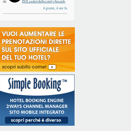
da
ISJLeadersInSecurityAwards
4 giorni, 4 ore fa