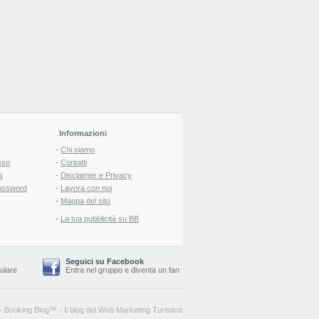
Informazioni
-
Chi siamo
sso
-
Contatti
s
-
Disclaimer e Privacy
assword
-
Lavora con noi
-
Mappa del sito
-
La tua pubblicità su BB
Seguici su Facebook
lulare
Entra nel gruppo
e
diventa un fan
-
Booking Blog
™ -
Il blog del Web Marketing Turistico