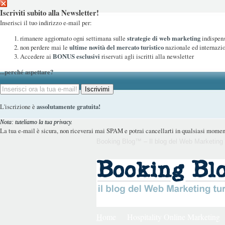
Iscriviti subito alla Newsletter!
Inserisci il tuo indirizzo e-mail per:
rimanere aggiornato ogni settimana sulle
strategie di web marketing
indispens
non perdere mai le
ultime novità del mercato turistico
nazionale ed internazi
Accedere ai
BONUS esclusivi
riservati agli iscritti alla newsletter
...perché aspettare?
L'iscrizione è
assolutamente gratuita!
Nota: tuteliamo la tua privacy.
La tua e-mail è sicura, non riceverai mai SPAM e potrai cancellarti in qualsiasi momen
Booking Blog™ – Il blog del Web Marketing 
H
ome
Hospitality Online Marketing