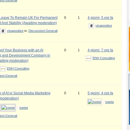
oni Generali
e Leave To Remain UK For Permanent
0
1
4 giorni, 5 ore fa
 And Stability (Awaiting moderation)
visapositive
visapositive
in:
Discussioni Generali
oof Your Business with an AI
0
1
4 giorni, 7 ore fa
ng and Development Company in
ENH Consulting
iting moderation)
ENH Consulting
oni Generali
 of AI in Social Media Marketing
0
1
5 giorni, 4 ore fa
 moderation)
sweta
sweta
oni Generali