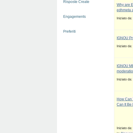
Risposte Create
Why are E
edhmeta a
Engagements
Iniziato da:
Preferiti
IGNOU Pro
Iniziato da:
IGNOU MBA
moderatio
Iniziato da:
How Can T
Can It Be
Iniziato da: