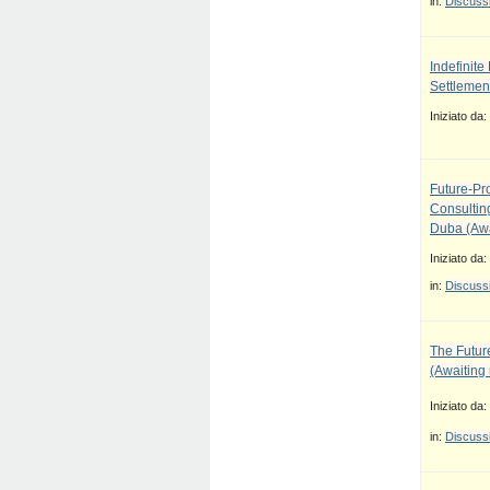
in:
Discussi
Indefinit
Settlement
Iniziato da:
Future-Pr
Consulti
Duba (Awa
Iniziato da:
in:
Discussi
The Future
(Awaiting
Iniziato da:
in:
Discussi