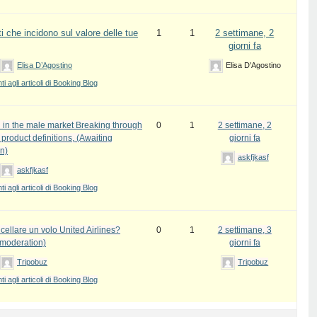
i che incidono sul valore delle tue
1
1
2 settimane, 2
giorni fa
Elisa D’Agostino
Elisa D'Agostino
 agli articoli di Booking Blog
 in the male market Breaking through
0
1
2 settimane, 2
l product definitions, (Awaiting
giorni fa
n)
askfjkasf
askfjkasf
 agli articoli di Booking Blog
ellare un volo United Airlines?
0
1
2 settimane, 3
 moderation)
giorni fa
Tripobuz
Tripobuz
 agli articoli di Booking Blog