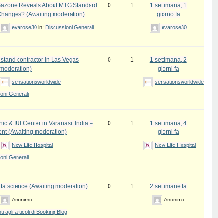
azone Reveals About MTG Standard
0
1
1 settimana, 1
Changes? (Awaiting moderation)
giorno fa
evarose30
in:
Discussioni Generali
evarose30
 stand contractor in Las Vegas
0
1
1 settimana, 2
 moderation)
giorni fa
sensationsworldwide
sensationsworldwide
oni Generali
inic & IUI Center in Varanasi, India –
0
1
1 settimana, 4
ent (Awaiting moderation)
giorni fa
New Life Hospital
New Life Hospital
oni Generali
ata science (Awaiting moderation)
0
1
2 settimane fa
Anonimo
Anonimo
 agli articoli di Booking Blog