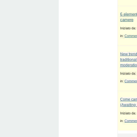
6 element
camere
Iniziato da:
in:
Commenti
New trend
traditiona
moderatio
Iniziato da:
in:
Commenti
Come canc
(Awaiting
Iniziato da:
in:
Commenti