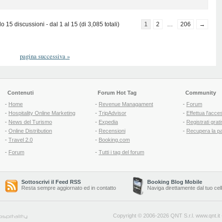
 15 discussioni - dal 1 al 15 (di 3,085 totali)
1
2
…
206
→
pagina successiva
»
Contenuti
Forum Hot Tag
Community
-
Home
-
Revenue Managament
-
Forum
-
Hospitality Online Marketing
-
TripAdvisor
-
Effettua l'acce
-
News del Turismo
-
Expedia
-
Registrati grati
-
Online Distribution
-
Recensioni
-
Recupera la p
-
Travel 2.0
-
Booking.com
-
Forum
-
Tutti i tag del forum
Sottoscrivi il Feed RSS
Booking Blog Mobile
Resta sempre aggiornato ed in contatto
Naviga direttamente dal tuo cel
Copyright © 2006-2026 QNT S.r.l.
www.qnt.it