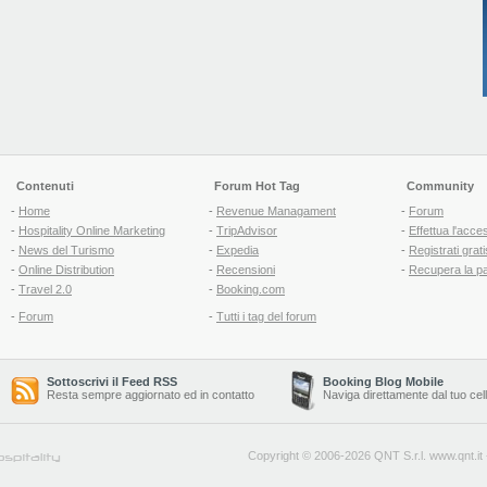
Contenuti
Forum Hot Tag
Community
-
Home
-
Revenue Managament
-
Forum
-
Hospitality Online Marketing
-
TripAdvisor
-
Effettua l'acce
-
News del Turismo
-
Expedia
-
Registrati grati
-
Online Distribution
-
Recensioni
-
Recupera la p
-
Travel 2.0
-
Booking.com
-
Forum
-
Tutti i tag del forum
Sottoscrivi il Feed RSS
Booking Blog Mobile
Resta sempre aggiornato ed in contatto
Naviga direttamente dal tuo cel
Copyright © 2006-2026 QNT S.r.l.
www.qnt.it