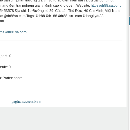
ừa săn tìm phần thưởng giá trị. Với giao diện hiện đại và ưu đãi bùng nổ,
ang đến trải nghiệm giải trí đỉnh cao khó quên. Website:
https://dr88.sa.com/
453578 Địa chỉ: 1b Đường số 29, Cát Lái, Thủ Đức, Hồ Chí Minh, Việt Nam
tact@dr88sa.com Tags: #dr88 #dr_88 #dr88_sa_com #dangkydr88
_88
tps://dr88.sa.com/
perti: 0
eate: 0
: Partecipante
pagina successiva
»