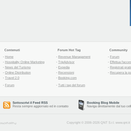
Contenuti
Forum Hot Tag
Community
-
Home
-
Revenue Managament
-
Forum
-
Hospitality Online Marketing
-
TripAdvisor
-
Effettua l'acce
-
News del Turismo
-
Expedia
-
Registrati grati
-
Online Distribution
-
Recensioni
-
Recupera la p
-
Travel 2.0
-
Booking.com
-
Forum
-
Tutti i tag del forum
Sottoscrivi il Feed RSS
Booking Blog Mobile
Resta sempre aggiornato ed in contatto
Naviga direttamente dal tuo cel
Copyright © 2006-2026 QNT S.r.l.
www.qnt.it