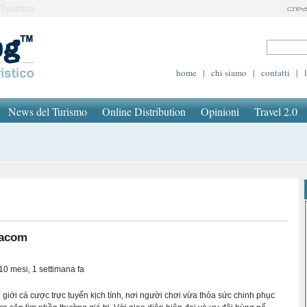
Turistico
home
|
chi siamo
|
contatti
|
News del Turismo
Online Distribution
Opinioni
Travel 2.0
acom
 10 mesi, 1 settimana fa
ế giới cá cược trực tuyến kịch tính, nơi người chơi vừa thỏa sức chinh phục