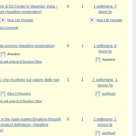
inic & IUI Center in Varanasi, India –
0
1
1 settimana, 3
ent (Awaiting moderation)
giorni fa
New Life Hospital
New Life Hospital
oni Generali
ata science (Awaiting moderation)
0
1
1 settimana, 6
giorni fa
Anonimo
Anonimo
 agli articoli di Booking Blog
i che incidono sul valore delle tue
1
1
2 settimane, 1
giorno fa
Elisa D’Agostino
askfjkasf
 agli articoli di Booking Blog
 in the male market Breaking through
0
1
2 settimane, 1
l product definitions, (Awaiting
giorno fa
n)
askfjkasf