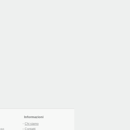
Informazioni
-
Chi siamo
sso
-
Contatti