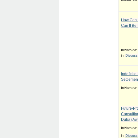
How Can T
Can It Be
Iniziato da:
in:
Discussi
Indefinit
Settlement
Iniziato da:
Future-Pr
Consulti
Duba (Awa
Iniziato da:
in:
Discussi