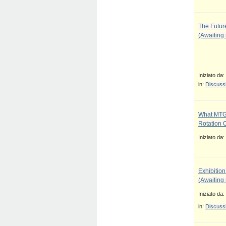
The Future
(Awaiting
Iniziato da:
in:
Discussi
What MTG
Rotation 
Iniziato da:
Exhibition
(Awaiting
Iniziato da:
in:
Discussi