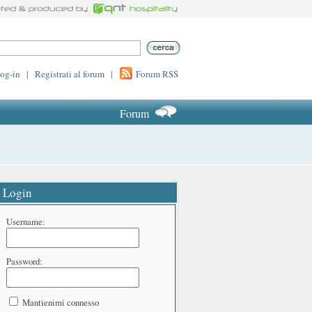
log-in
|
Registrati al forum
|
Forum RSS
Forum
Login
Username:
Password:
Mantienimi connesso