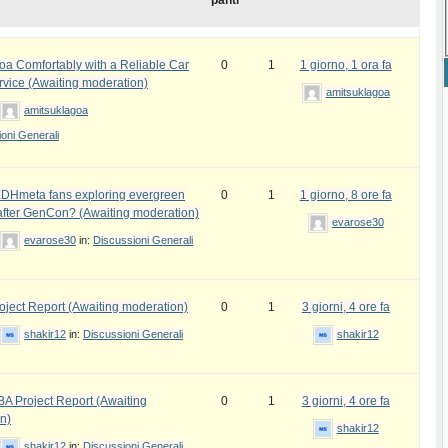
panti
oa Comfortably with a Reliable Car
0
1
1 giorno, 1 ora fa
rvice (Awaiting moderation)
amitsuklagoa
amitsuklagoa
oni Generali
DHmeta fans exploring evergreen
0
1
1 giorno, 8 ore fa
fter GenCon? (Awaiting moderation)
evarose30
evarose30
in:
Discussioni Generali
ject Report (Awaiting moderation)
0
1
3 giorni, 4 ore fa
shakir12
in:
Discussioni Generali
shakir12
 Project Report (Awaiting
0
1
3 giorni, 4 ore fa
n)
shakir12
shakir12
in:
Discussioni Generali