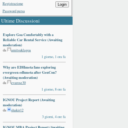
Registrazione
Login
Password persa
Ultime Discussioni
Explore Goa Comfortably with a
Reliable Car Rental Service (Awaiting
moderation)
da
amitsuklagoa
1 giorno, 1 ora fa
Why are EDHmeta fans exploring
evergreen edhmeta after GenCon?
(Awaiting moderation)
da
evarose30
1 giorno, 8 ore fa
IGNOU Project Report (Awaiting
moderation)
da
shakir12
3 giorni, 4 ore fa
IGNOU MBA Project Report (Awaiting