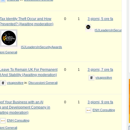
ax Identity Theft Occur and How
0
1
3 giorni, 5 ore fa
 Prevented? (Awaiting moderation)
ISJLeadersInSecurityAw
ISJLeadersInSecurityAwards
oni Generali
e Leave To Remain UK For Permanent
0
1
3 giorni, 7 ore fa
 And Stability (Awaiting moderation)
visapositive
visapositive
in:
Discussioni Generali
oof Your Business with an AI
0
1
3 giorni, 9 ore fa
ng and Development Company in
ENH Consulting
iting moderation)
ENH Consulting
oni Generali