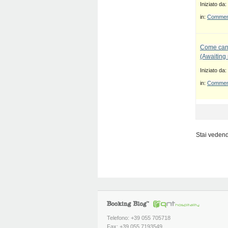
Iniziato da:
in:
Commenti
Come canc
(Awaiting
Iniziato da:
in:
Commenti
Stai vedendo
Telefono: +39 055 705718
Fax: +39 055 7193549