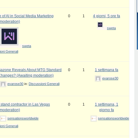
 of AI in Social Media Marketing
0
1
4 giorni, 5 ore fa
 moderation)
sweta
sweta
oni Generali
azone Reveals About MTG Standard
0
1
1 settimana fa
Changes? (Awaiting moderation)
evarose30
evarose30
in:
Discussioni Generali
 stand contractor in Las Vegas
0
1
1 settimana, 1
 moderation)
giorno fa
sensationsworldwide
sensationsworldwide
oni Generali