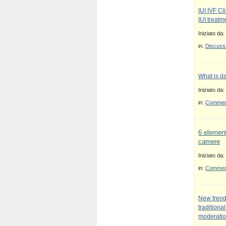
IUI IVF Cl
IUI treatm
Iniziato da:
in:
Discussi
What is d
Iniziato da:
in:
Commenti
6 element
camere
Iniziato da:
in:
Commenti
New trend
traditiona
moderatio