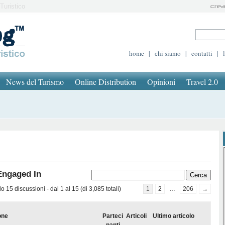
Turistico
home
|
chi siamo
|
contatti
|
News del Turismo
Online Distribution
Opinioni
Travel 2.0
Engaged In
 15 discussioni - dal 1 al 15 (di 3,085 totali)
1
2
…
206
→
one
Parteci
Articoli
Ultimo articolo