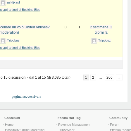
askfjkasf
 agli articoli di Booking Blog
ellare un volo United Airlines?
0
1
2 settimane, 2
 moderation)
giorni fa
Tripobuz
Tripobuz
 agli articoli di Booking Blog
 15 discussioni - dal 1 al 15 (di 3,085 totali)
1
2
…
206
→
pagina successiva
»
Contenuti
Forum Hot Tag
Community
-
Home
-
Revenue Managament
-
Forum
-
Hospitality Online Marketing
-
TripAdvisor
-
Effettua l'acce