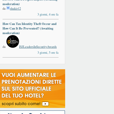
moderation)
da
shakir12
3 giorni, 4 ore fa
How Can Tax Identity Theft Occur and
ards
How Can It Be Prevented? (Awaiting
moderation)
da
ISJLeadersInSecurityAwards
3 giorni, 5 ore fa