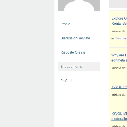
Explore G
Rental Se
Profilo
Iniziato da:
Discussioni avviate
in:
Discussi
Risposte Create
Why are E
edhmeta a
Engagements
Iniziato da:
Preferiti
IGNOU Pro
Iniziato da:
IGNOU MBA
moderatio
Iniziato da: