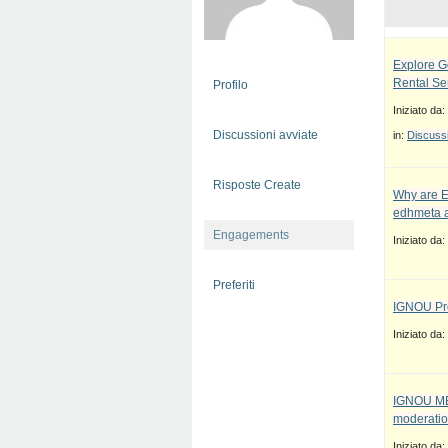
Explore G
Rental Se
Profilo
Iniziato da:
Discussioni avviate
in:
Discussi
Risposte Create
Why are E
edhmeta a
Engagements
Iniziato da:
Preferiti
IGNOU Pro
Iniziato da:
IGNOU MBA
moderatio
Iniziato da: