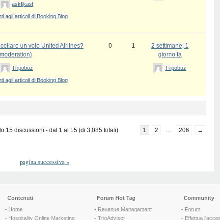
askfjkasf
 agli articoli di Booking Blog
ellare un volo United Airlines?
0
1
2 settimane, 1
 moderation)
giorno fa
Tripobuz
Tripobuz
 agli articoli di Booking Blog
 15 discussioni - dal 1 al 15 (di 3,085 totali)
1
2
…
206
→
pagina successiva
»
Contenuti
Forum Hot Tag
Community
-
Home
-
Revenue Managament
-
Forum
-
Hospitality Online Marketing
-
TripAdvisor
-
Effettua l'acce