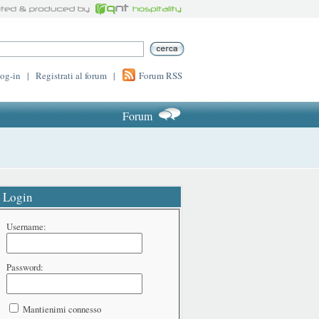
log-in
|
Registrati al forum
|
Forum RSS
Forum
Login
Username:
Password:
Mantienimi connesso