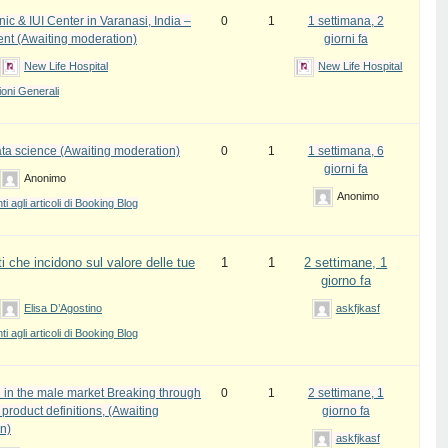
inic & IUI Center in Varanasi, India –
0
1
1 settimana, 2
ent (Awaiting moderation)
giorni fa
New Life Hospital
New Life Hospital
oni Generali
ata science (Awaiting moderation)
0
1
1 settimana, 6
giorni fa
Anonimo
Anonimo
 agli articoli di Booking Blog
i che incidono sul valore delle tue
1
1
2 settimane, 1
giorno fa
Elisa D’Agostino
askfjkasf
 agli articoli di Booking Blog
 in the male market Breaking through
0
1
2 settimane, 1
l product definitions, (Awaiting
giorno fa
n)
askfjkasf