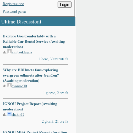
Registrazione
Login
Password persa
Ultime Discussioni
Explore Goa Comfortably with a
Reliable Car Rental Service (Awaiting
moderation)
da
amitsuklagoa
19 ore, 30 minuti fa
Why are EDHmeta fans exploring
evergreen edhmeta after GenCon?
(Awaiting moderation)
da
evarose30
1 giorno, 2 ore fa
IGNOU Project Report (Awaiting
moderation)
da
shakir12
2 giorni, 21 ore fa
IGNOU MBA Project Report (Awaiting