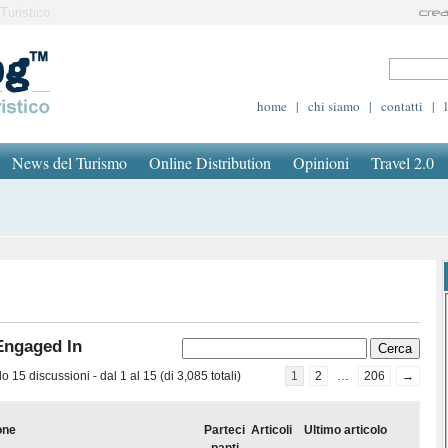
Turistico
home
|
chi siamo
|
contatti
|
News del Turismo
Online Distribution
Opinioni
Travel 2.0
Engaged In
 15 discussioni - dal 1 al 15 (di 3,085 totali)
1
2
…
206
→
one
Parteci
Articoli
Ultimo articolo