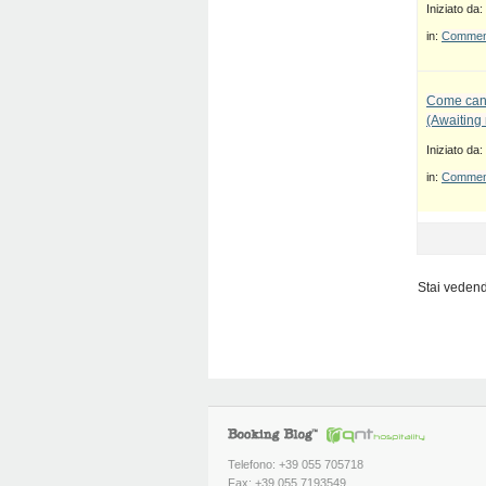
Iniziato da:
in:
Commenti
Come canc
(Awaiting
Iniziato da:
in:
Commenti
Stai vedendo
Telefono: +39 055 705718
Fax: +39 055 7193549