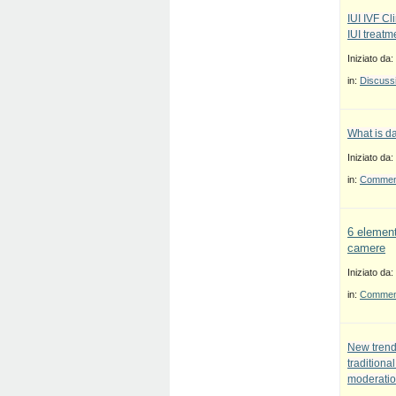
IUI IVF Cl
IUI treatm
Iniziato da:
in:
Discussi
What is d
Iniziato da:
in:
Commenti
6 element
camere
Iniziato da:
in:
Commenti
New trend
traditiona
moderatio