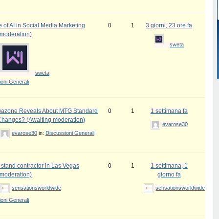
 of AI in Social Media Marketing
0
1
3 giorni, 23 ore fa
 moderation)
sweta
sweta
oni Generali
azone Reveals About MTG Standard
0
1
1 settimana fa
Changes? (Awaiting moderation)
evarose30
evarose30
in:
Discussioni Generali
 stand contractor in Las Vegas
0
1
1 settimana, 1
 moderation)
giorno fa
sensationsworldwide
sensationsworldwide
oni Generali