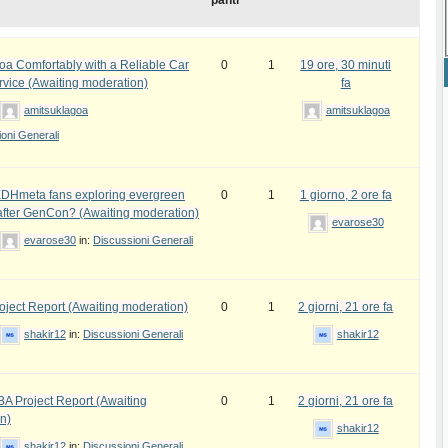
panti
oa Comfortably with a Reliable Car
0
1
19 ore, 30 minuti
rvice (Awaiting moderation)
fa
amitsuklagoa
amitsuklagoa
oni Generali
DHmeta fans exploring evergreen
0
1
1 giorno, 2 ore fa
fter GenCon? (Awaiting moderation)
evarose30
evarose30
in:
Discussioni Generali
ject Report (Awaiting moderation)
0
1
2 giorni, 21 ore fa
shakir12
in:
Discussioni Generali
shakir12
 Project Report (Awaiting
0
1
2 giorni, 21 ore fa
n)
shakir12
shakir12
in:
Discussioni Generali