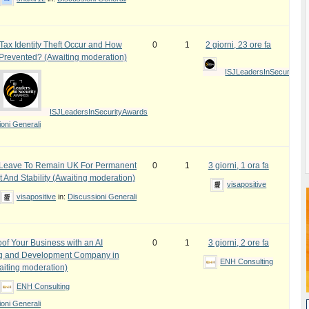
ax Identity Theft Occur and How
0
1
2 giorni, 23 ore fa
 Prevented? (Awaiting moderation)
ISJLeadersInSecurityAw
ISJLeadersInSecurityAwards
oni Generali
e Leave To Remain UK For Permanent
0
1
3 giorni, 1 ora fa
 And Stability (Awaiting moderation)
visapositive
visapositive
in:
Discussioni Generali
oof Your Business with an AI
0
1
3 giorni, 2 ore fa
ng and Development Company in
ENH Consulting
iting moderation)
ENH Consulting
oni Generali