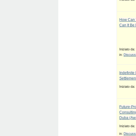
How Can T
Can It Be
Iniziato da:
in:
Discussi
Indefinit
Settlement
Iniziato da:
Future-Pr
Consulti
Duba (Awa
Iniziato da:
in:
Discussi