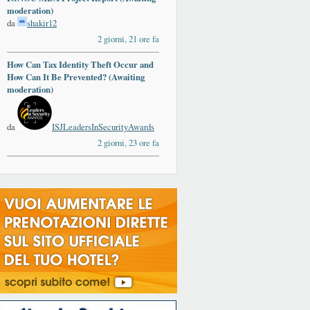
moderation)
da
shakir12
2 giorni, 21 ore fa
How Can Tax Identity Theft Occur and
ards
How Can It Be Prevented? (Awaiting
moderation)
da
ISJLeadersInSecurityAwards
2 giorni, 23 ore fa