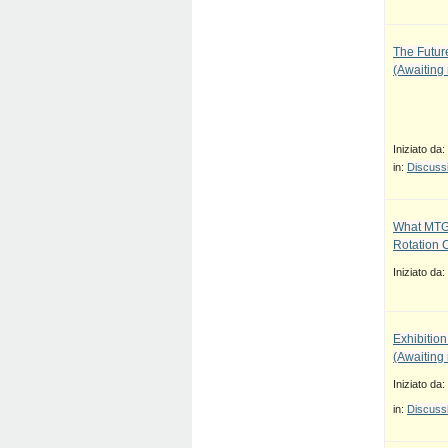
The Future
(Awaiting
Iniziato da:
in:
Discussi
What MTG
Rotation 
Iniziato da:
Exhibition
(Awaiting
Iniziato da:
in:
Discussi