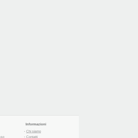
Informazioni
-
Chi siamo
sso
-
Contatti