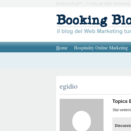
Booking Blog™ – Il blog del Web Marketing 
H
ome
Hospitality Online Marketing
egidio
Topics 
Stai vedendo
Discussi