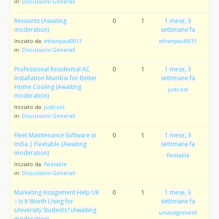
in:
Discussioni Generali
Revounts (Awaiting
0
1
1 mese, 3
moderation)
settimane fa
Iniziato da:
ethanpaul0011
ethanpaul0011
in:
Discussioni Generali
Professional Residential AC
0
1
1 mese, 3
Installation Mumbai for Better
settimane fa
Home Cooling (Awaiting
justcool
moderation)
Iniziato da:
justcool
in:
Discussioni Generali
Fleet Maintenance Software in
0
1
1 mese, 3
India | Fleetable (Awaiting
settimane fa
moderation)
fleetable
Iniziato da:
fleetable
in:
Discussioni Generali
Marketing Assignment Help UK
0
1
1 mese, 3
– Is It Worth Using for
settimane fa
University Students? (Awaiting
uniassignment
moderation)