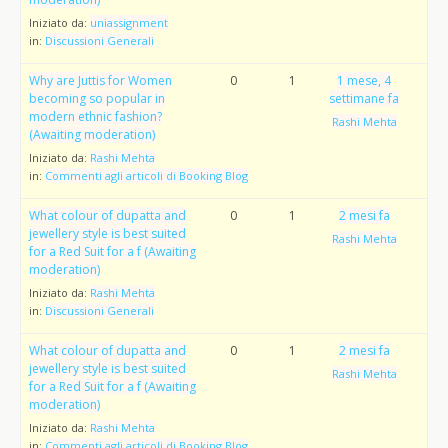
Iniziato da:
uniassignment
in:
Discussioni Generali
Why are Juttis for Women
0
1
1 mese, 4
becoming so popular in
settimane fa
modern ethnic fashion?
Rashi Mehta
(Awaiting moderation)
Iniziato da:
Rashi Mehta
in:
Commenti agli articoli di Booking Blog
What colour of dupatta and
0
1
2 mesi fa
jewellery style is best suited
Rashi Mehta
for a Red Suit for a f (Awaiting
moderation)
Iniziato da:
Rashi Mehta
in:
Discussioni Generali
What colour of dupatta and
0
1
2 mesi fa
jewellery style is best suited
Rashi Mehta
for a Red Suit for a f (Awaiting
moderation)
Iniziato da:
Rashi Mehta
in:
Commenti agli articoli di Booking Blog