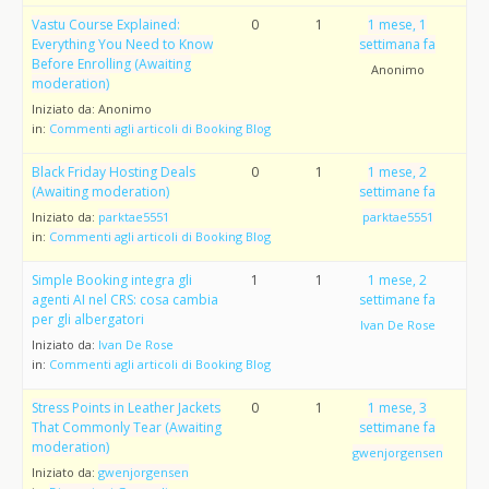
Vastu Course Explained:
0
1
1 mese, 1
Everything You Need to Know
settimana fa
Before Enrolling (Awaiting
Anonimo
moderation)
Iniziato da:
Anonimo
in:
Commenti agli articoli di Booking Blog
Black Friday Hosting Deals
0
1
1 mese, 2
(Awaiting moderation)
settimane fa
Iniziato da:
parktae5551
parktae5551
in:
Commenti agli articoli di Booking Blog
Simple Booking integra gli
1
1
1 mese, 2
agenti AI nel CRS: cosa cambia
settimane fa
per gli albergatori
Ivan De Rose
Iniziato da:
Ivan De Rose
in:
Commenti agli articoli di Booking Blog
Stress Points in Leather Jackets
0
1
1 mese, 3
That Commonly Tear (Awaiting
settimane fa
moderation)
gwenjorgensen
Iniziato da:
gwenjorgensen