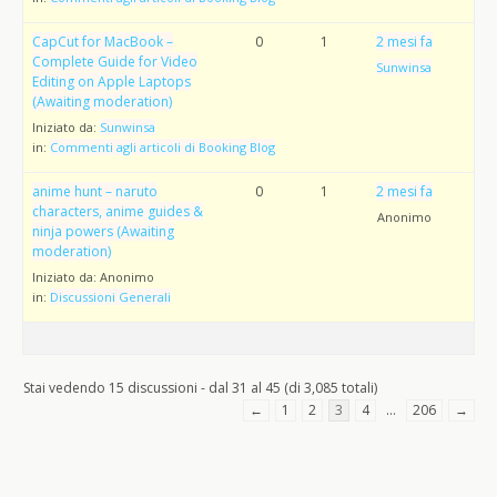
CapCut for MacBook –
0
1
2 mesi fa
Complete Guide for Video
Sunwinsa
Editing on Apple Laptops
(Awaiting moderation)
Iniziato da:
Sunwinsa
in:
Commenti agli articoli di Booking Blog
anime hunt – naruto
0
1
2 mesi fa
characters, anime guides &
Anonimo
ninja powers (Awaiting
moderation)
Iniziato da:
Anonimo
in:
Discussioni Generali
Stai vedendo 15 discussioni - dal 31 al 45 (di 3,085 totali)
←
1
2
3
4
…
206
→