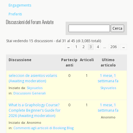
Engagements
Preferiti
Discussioni del Forum Avviate
Stai vedendo 15 discussioni - dal 31 al 45 (di 3,085 totali)
←
1
2
3
4
…
206
→
Discussione
Partecip
Articoli
Ultimo
anti
articolo
seleccion de asientos volaris
0
1
1 mese, 1
(Awaiting moderation)
settimana fa
Iniziato da:
Skyvuelos
Skyvuelos
in:
Discussioni Generali
What Is a Graphology Course?
0
1
1 mese, 1
Complete Beginner’s Guide for
settimana fa
2026 (Awaiting moderation)
Anonimo
Iniziato da:
Anonimo
in:
Commenti agli articoli di Booking Blog