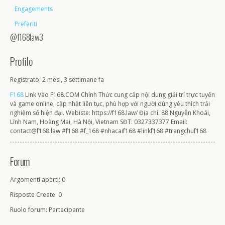
Engagements
Preferiti
@f168law3
Profilo
Registrato: 2 mesi, 3 settimane fa
F168
Link Vào F168.COM Chính Thức cung cấp nội dung giải trí trực tuyến
và game online, cập nhật liên tục, phù hợp với người dùng yêu thích trải
nghiệm số hiện đại. Webiste: https://f168.law/ Địa chỉ: 88 Nguyễn Khoái,
Lĩnh Nam, Hoàng Mai, Hà Nội, Vietnam SĐT: 0327337377 Email:
contact@f168.law #f168 #f_168 #nhacaif168 #linkf168 #trangchuf168
Forum
Argomenti aperti: 0
Risposte Create: 0
Ruolo forum: Partecipante