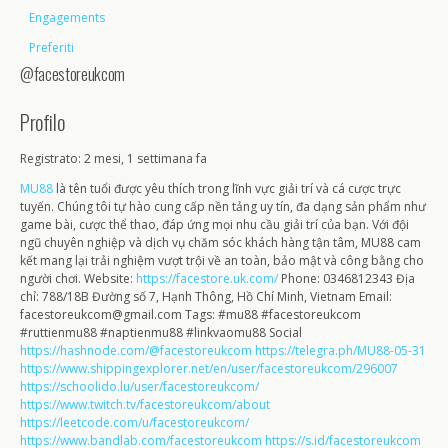
Engagements
Preferiti
@facestoreukcom
Profilo
Registrato: 2 mesi, 1 settimana fa
MU88
là tên tuổi được yêu thích trong lĩnh vực giải trí và cá cược trực
tuyến. Chúng tôi tự hào cung cấp nền tảng uy tín, đa dạng sản phẩm như
game bài, cược thể thao, đáp ứng mọi nhu cầu giải trí của bạn. Với đội
ngũ chuyên nghiệp và dịch vụ chăm sóc khách hàng tận tâm, MU88 cam
kết mang lại trải nghiệm vượt trội về an toàn, bảo mật và công bằng cho
người chơi. Website:
https://facestore.uk.com/
Phone: 0346812343 Địa
chỉ: 788/18B Đường số 7, Hạnh Thông, Hồ Chí Minh, Vietnam Email:
facestoreukcom@gmail.com Tags: #mu88 #facestoreukcom
#ruttienmu88 #naptienmu88 #linkvaomu88 Social
https://hashnode.com/@facestoreukcom
https://telegra.ph/MU88-05-31
https://www.shippingexplorer.net/en/user/facestoreukcom/296007
https://schoolido.lu/user/facestoreukcom/
https://www.twitch.tv/facestoreukcom/about
https://leetcode.com/u/facestoreukcom/
https://www.bandlab.com/facestoreukcom
https://s.id/facestoreukcom