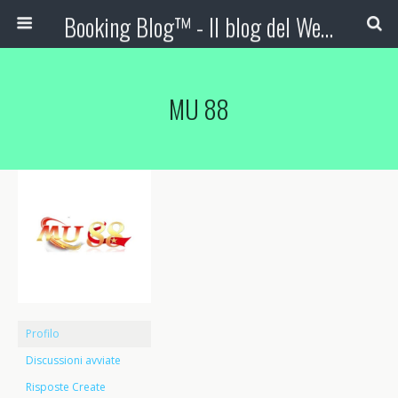
Booking Blog™ - Il blog del Web Marketing Turistico
MU 88
Profilo
Discussioni avviate
Risposte Create