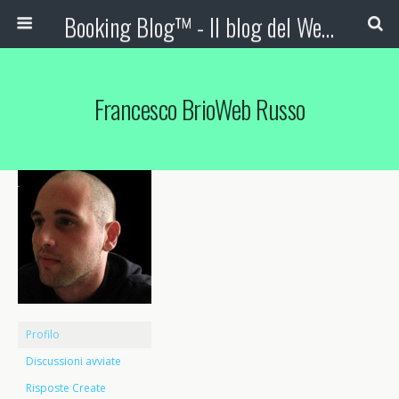
Booking Blog™ - Il blog del Web Marketing Turistico
Francesco BrioWeb Russo
Profilo
Discussioni avviate
Risposte Create