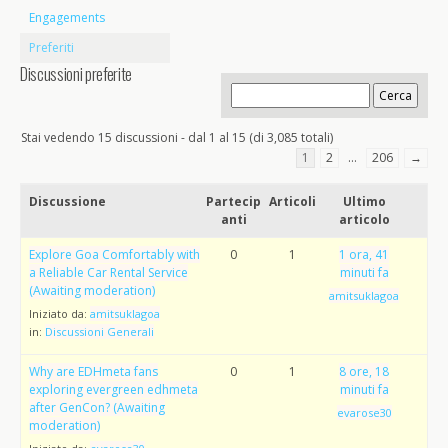
Engagements
Preferiti
Discussioni preferite
Stai vedendo 15 discussioni - dal 1 al 15 (di 3,085 totali)
1
2
…
206
→
Discussione
Partecip
Articoli
Ultimo
anti
articolo
Explore Goa Comfortably with
0
1
1 ora, 41
a Reliable Car Rental Service
minuti fa
(Awaiting moderation)
amitsuklagoa
Iniziato da:
amitsuklagoa
in:
Discussioni Generali
Why are EDHmeta fans
0
1
8 ore, 18
exploring evergreen edhmeta
minuti fa
after GenCon? (Awaiting
evarose30
moderation)