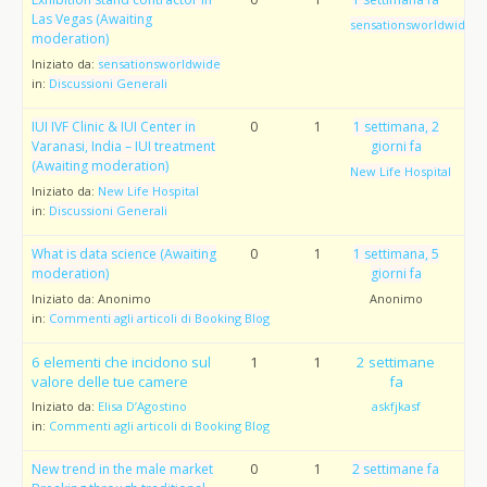
Las Vegas (Awaiting
sensationsworldwide
moderation)
Iniziato da:
sensationsworldwide
in:
Discussioni Generali
IUI IVF Clinic & IUI Center in
0
1
1 settimana, 2
Varanasi, India – IUI treatment
giorni fa
(Awaiting moderation)
New Life Hospital
Iniziato da:
New Life Hospital
in:
Discussioni Generali
What is data science (Awaiting
0
1
1 settimana, 5
moderation)
giorni fa
Iniziato da:
Anonimo
Anonimo
in:
Commenti agli articoli di Booking Blog
6 elementi che incidono sul
1
1
2 settimane
valore delle tue camere
fa
Iniziato da:
Elisa D’Agostino
askfjkasf
in:
Commenti agli articoli di Booking Blog
New trend in the male market
0
1
2 settimane fa