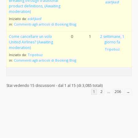
Breaking through traditional
askfjkasf
product definitions, (Awaiting
moderation)
Iniziato da:
askfjkasf
in:
Commenti agli articoli di Booking Blog
Come cancellare un volo
0
1
2 settimane, 1
United Airlines? (Awaiting
giorno fa
moderation)
Tripobuz
Iniziato da:
Tripobuz
in:
Commenti agli articoli di Booking Blog
Stai vedendo 15 discussioni - dal 1 al 15 (di 3,085 totali)
1
2
…
206
→