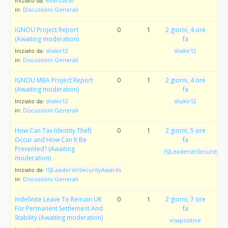
Iniziato da:
evarose30
in:
Discussioni Generali
IGNOU Project Report
0
1
2 giorni, 4 ore
(Awaiting moderation)
fa
Iniziato da:
shakir12
shakir12
in:
Discussioni Generali
IGNOU MBA Project Report
0
1
2 giorni, 4 ore
(Awaiting moderation)
fa
Iniziato da:
shakir12
shakir12
in:
Discussioni Generali
How Can Tax Identity Theft
0
1
2 giorni, 5 ore
Occur and How Can It Be
fa
Prevented? (Awaiting
ISJLeadersInSecurityAw
moderation)
Iniziato da:
ISJLeadersInSecurityAwards
in:
Discussioni Generali
Indefinite Leave To Remain UK
0
1
2 giorni, 7 ore
For Permanent Settlement And
fa
Stability (Awaiting moderation)
visapositive