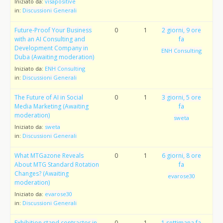
Iniziato da:
visapositive
in:
Discussioni Generali
Future-Proof Your Business
0
1
2 giorni, 9 ore
with an AI Consulting and
fa
Development Company in
ENH Consulting
Duba (Awaiting moderation)
Iniziato da:
ENH Consulting
in:
Discussioni Generali
The Future of AI in Social
0
1
3 giorni, 5 ore
Media Marketing (Awaiting
fa
moderation)
sweta
Iniziato da:
sweta
in:
Discussioni Generali
What MTGazone Reveals
0
1
6 giorni, 8 ore
About MTG Standard Rotation
fa
Changes? (Awaiting
evarose30
moderation)
Iniziato da:
evarose30
in:
Discussioni Generali
Exhibition stand contractor in
0
1
1 settimana fa