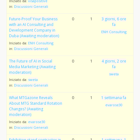
Iniziato da:
visapositive
in:
Discussioni Generali
Future-Proof Your Business
0
1
3 giorni, 6 ore
with an AI Consulting and
fa
Development Company in
ENH Consulting
Duba (Awaiting moderation)
Iniziato da:
ENH Consulting
in:
Discussioni Generali
The Future of AI in Social
0
1
4 giorni, 2 ore
Media Marketing (Awaiting
fa
moderation)
sweta
Iniziato da:
sweta
in:
Discussioni Generali
What MTGazone Reveals
0
1
1 settimana fa
About MTG Standard Rotation
evarose30
Changes? (Awaiting
moderation)
Iniziato da:
evarose30
in:
Discussioni Generali
Exhibition stand contractor in
0
1
1 settimana, 1