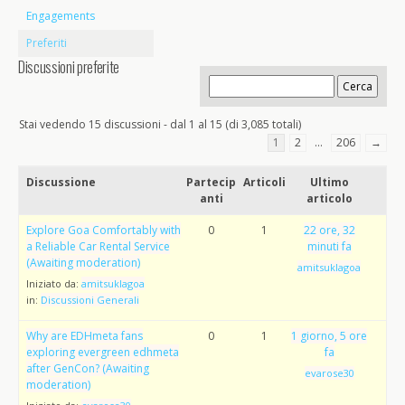
Engagements
Preferiti
Discussioni preferite
Stai vedendo 15 discussioni - dal 1 al 15 (di 3,085 totali)
1
2
…
206
→
Discussione
Partecip
Articoli
Ultimo
anti
articolo
Explore Goa Comfortably with
0
1
22 ore, 32
a Reliable Car Rental Service
minuti fa
(Awaiting moderation)
amitsuklagoa
Iniziato da:
amitsuklagoa
in:
Discussioni Generali
Why are EDHmeta fans
0
1
1 giorno, 5 ore
exploring evergreen edhmeta
fa
after GenCon? (Awaiting
evarose30
moderation)