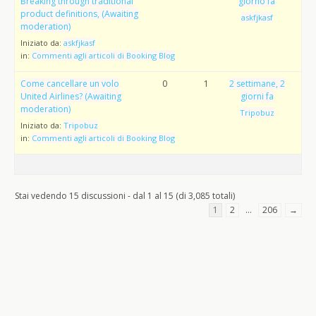
Breaking through traditional
giorno fa
product definitions, (Awaiting
askfjkasf
moderation)
Iniziato da:
askfjkasf
in:
Commenti agli articoli di Booking Blog
Come cancellare un volo
0
1
2 settimane, 2
United Airlines? (Awaiting
giorni fa
moderation)
Tripobuz
Iniziato da:
Tripobuz
in:
Commenti agli articoli di Booking Blog
Stai vedendo 15 discussioni - dal 1 al 15 (di 3,085 totali)
1
2
…
206
→