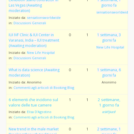
Las Vegas (Awaiting
giorno fa
moderation)
sensationsworldwide
Iniziato da:
sensationsworldwide
in:
Discussioni Generali
IUI IVF Clinic & IUI Center in
0
1
1 settimana, 3
Varanasi, India – IUI treatment
giorni fa
(Awaiting moderation)
New Life Hospital
Iniziato da:
New Life Hospital
in:
Discussioni Generali
What is data science (Awaiting
0
1
1 settimana, 6
moderation)
giorni fa
Iniziato da:
Anonimo
Anonimo
in:
Commenti agli articoli di Booking Blog
6 elementi che incidono sul
1
1
2 settimane,
valore delle tue camere
1 giorno fa
Iniziato da:
Elisa D’Agostino
askfjkasf
in:
Commenti agli articoli di Booking Blog
New trend in the male market
0
1
2 settimane, 1