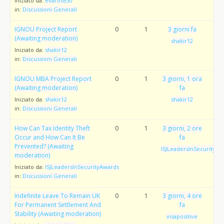
Iniziato da:
evarose30
in:
Discussioni Generali
IGNOU Project Report
0
1
3 giorni fa
(Awaiting moderation)
shakir12
Iniziato da:
shakir12
in:
Discussioni Generali
IGNOU MBA Project Report
0
1
3 giorni, 1 ora
(Awaiting moderation)
fa
Iniziato da:
shakir12
shakir12
in:
Discussioni Generali
How Can Tax Identity Theft
0
1
3 giorni, 2 ore
Occur and How Can It Be
fa
Prevented? (Awaiting
ISJLeadersInSecurityAw
moderation)
Iniziato da:
ISJLeadersInSecurityAwards
in:
Discussioni Generali
Indefinite Leave To Remain UK
0
1
3 giorni, 4 ore
For Permanent Settlement And
fa
Stability (Awaiting moderation)
visapositive