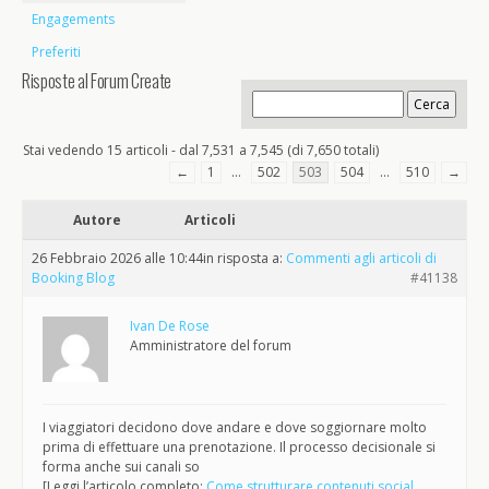
Engagements
Preferiti
Risposte al Forum Create
Stai vedendo 15 articoli - dal 7,531 a 7,545 (di 7,650 totali)
←
1
…
502
503
504
…
510
→
Autore
Articoli
26 Febbraio 2026 alle 10:44
in risposta a:
Commenti agli articoli di
Booking Blog
#41138
Ivan De Rose
Amministratore del forum
I viaggiatori decidono dove andare e dove soggiornare molto
prima di effettuare una prenotazione. Il processo decisionale si
forma anche sui canali so
[Leggi l’articolo completo:
Come strutturare contenuti social