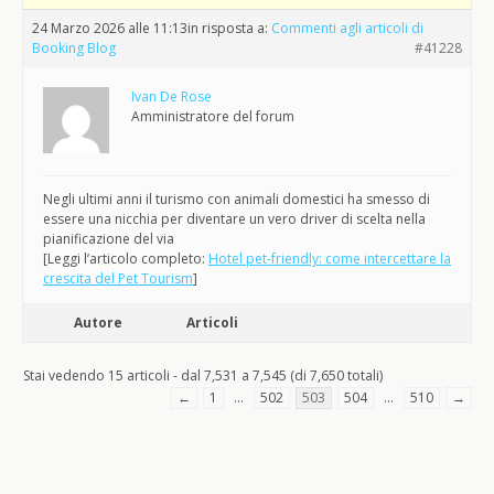
24 Marzo 2026 alle 11:13
in risposta a:
Commenti agli articoli di
Booking Blog
#41228
Ivan De Rose
Amministratore del forum
Negli ultimi anni il turismo con animali domestici ha smesso di
essere una nicchia per diventare un vero driver di scelta nella
pianificazione del via
[Leggi l’articolo completo:
Hotel pet-friendly: come intercettare la
crescita del Pet Tourism
]
Autore
Articoli
Stai vedendo 15 articoli - dal 7,531 a 7,545 (di 7,650 totali)
←
1
…
502
503
504
…
510
→