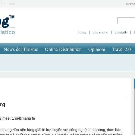
Turistico
home
|
chi siamo
|
contatti
|
News del Turismo
Online Distribution
Opinioni
Travel 2.0
rg
2 mesi, 1 settimana fa
o mang đến nền tảng giải trí trực tuyến với công nghệ tiên phong, đảm bảo