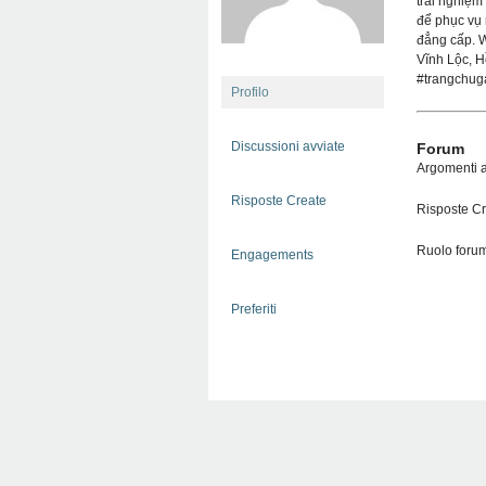
trải nghiệ
để phục vụ 
đẳng cấp. 
Vĩnh Lộc, 
#trangchug
Profilo
Discussioni avviate
Forum
Argomenti a
Risposte Create
Risposte Cr
Ruolo forum
Engagements
Preferiti