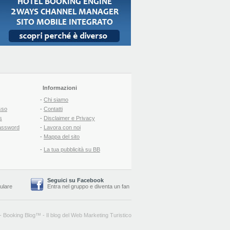
Informazioni
-
Chi siamo
sso
-
Contatti
s
-
Disclaimer e Privacy
assword
-
Lavora con noi
-
Mappa del sito
-
La tua pubblicità su BB
Seguici su Facebook
lulare
Entra nel gruppo
e
diventa un fan
-
Booking Blog
™ -
Il blog del Web Marketing Turistico