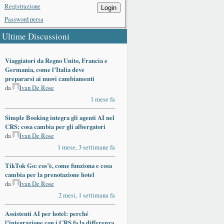
Registrazione
Login
Password persa
Ultime Discussioni
Viaggiatori da Regno Unito, Francia e
Germania, come l’Italia deve
prepararsi ai nuovi cambiamenti
da
Ivan De Rose
1 mese fa
Simple Booking integra gli agenti AI nel
CRS: cosa cambia per gli albergatori
da
Ivan De Rose
1 mese, 3 settimane fa
TikTok Go: cos’è, come funziona e cosa
cambia per la prenotazione hotel
da
Ivan De Rose
2 mesi, 1 settimana fa
Assistenti AI per hotel: perché
l’integrazione con i CRS fa la differenza