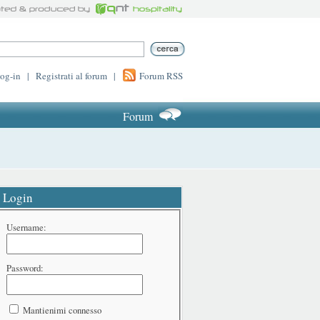
log-in
|
Registrati al forum
|
Forum RSS
Forum
Login
Username:
Password:
Mantienimi connesso