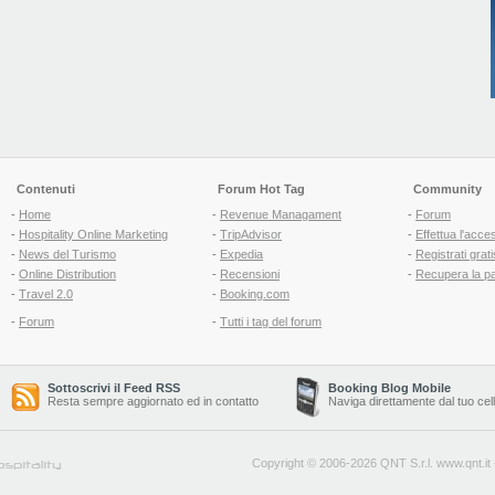
Contenuti
Forum Hot Tag
Community
-
Home
-
Revenue Managament
-
Forum
-
Hospitality Online Marketing
-
TripAdvisor
-
Effettua l'acce
-
News del Turismo
-
Expedia
-
Registrati grati
-
Online Distribution
-
Recensioni
-
Recupera la p
-
Travel 2.0
-
Booking.com
-
Forum
-
Tutti i tag del forum
Sottoscrivi il Feed RSS
Booking Blog Mobile
Resta sempre aggiornato ed in contatto
Naviga direttamente dal tuo cel
Copyright © 2006-2026 QNT S.r.l.
www.qnt.it