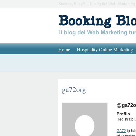
Booking Blog™ – Il blog del Web Marketing 
H
ome
Hospitality Online Marketing
ga72org
@ga72o
Profilo
Registrato: 
GA72
tự hà