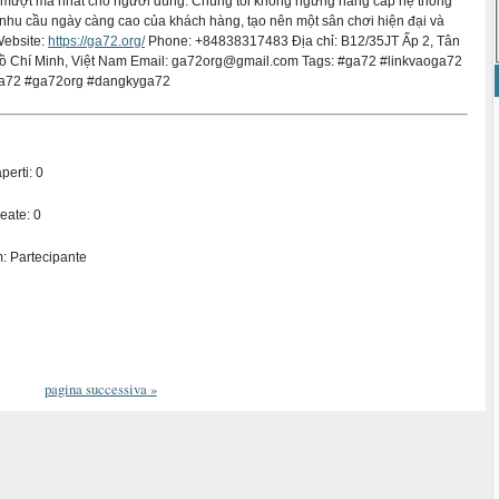
m mượt mà nhất cho người dùng. Chúng tôi không ngừng nâng cấp hệ thống
nhu cầu ngày càng cao của khách hàng, tạo nên một sân chơi hiện đại và
Website:
https://ga72.org/
Phone: +84838317483 Địa chỉ: B12/35JT Ấp 2, Tân
Hồ Chí Minh, Việt Nam Email: ga72org@gmail.com Tags: #ga72 #linkvaoga72
a72 #ga72org #dangkyga72
perti: 0
eate: 0
: Partecipante
pagina successiva
»