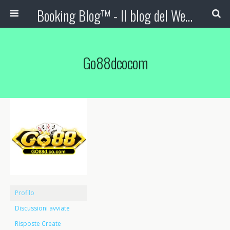
Booking Blog™ - Il blog del Web Marketing Turistico
Go88dcocom
Profilo
Discussioni avviate
Risposte Create