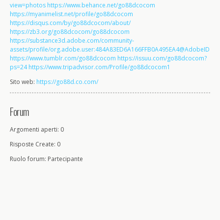
view=photos
https://www.behance.net/go88dcocom
https://myanimelist.net/profile/go88dcocom
https://disqus.com/by/go88dcocom/about/
https://zb3.org/go88dcocom/go88dcocom
https://substance3d.adobe.com/community-
assets/profile/org.adobe.user:484A83ED6A166FFB0A495EA4@AdobeID
https://www.tumblr.com/go88dcocom
https://issuu.com/go88dcocom?
ps=24
https://www.tripadvisor.com/Profile/go88dcocom1
Sito web:
https://go88d.co.com/
Forum
Argomenti aperti: 0
Risposte Create: 0
Ruolo forum: Partecipante