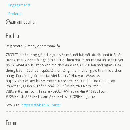
Engagements
Preferiti
@gurnam-seaman
Profilo
Registrato: 2 mesi, 2 settimane fa
789BET là nền tảng giải trí trực tuyến mới nổi bật với tốc độ phát triển ấn
tượng, mang đến trải nghiệm cá cược hiện đại, mượt mà và an toàn tuyệt
đối. 789bet365.buzz có kho trò chơi đa dạng, ưu đãi lớn mỗi ngày và hệ
thống bảo mật chuẩn quốc tế, nền tảng nhanh chóng trở thành lựa chọn
hàng đầu của người chơi tại Việt Nam và khu vực. Website:
https://789bet365.buzz/ Phone: 0328225168 Địa chỉ: 168 Đ. Bãi Sậy,
Phường 1, Quận 6, Thành phố Hồ Chí Minh, Việt Nam Email:
789bet@gmail.com Tags: #789BET #Nhacaiuytin #789BETcom
#789BETsh #789BET_com #789BET_sh #789BET_game
Sito web:
https://789bet365.buzz/
Forum