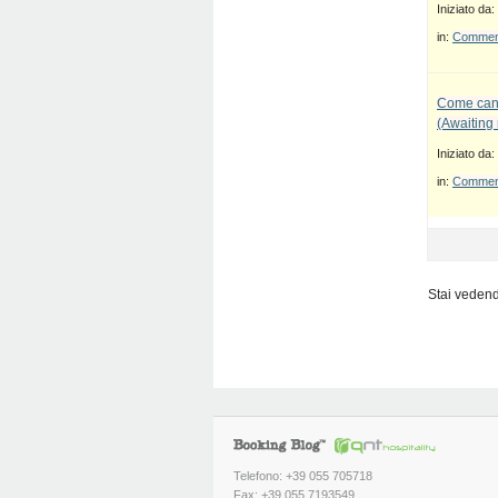
Iniziato da:
in:
Commenti
Come canc
(Awaiting
Iniziato da:
in:
Commenti
Stai vedendo
Telefono: +39 055 705718
Fax: +39 055 7193549