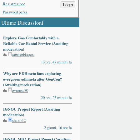
Registrazione
Login
Password persa
Ultime Discussioni
Explore Goa Comfortably with a
Reliable Car Rental Service (Awaiting
moderation)
da
amitsuklagoa
13 ore, 47 minuti fa
Why are EDHmeta fans exploring
evergreen edhmeta after GenCon?
(Awaiting moderation)
da
evarose30
20 ore, 23 minuti fa
IGNOU Project Report (Awaiting
moderation)
da
shakir12
2 giorni, 16 ore fa
IGNOU MBA Project Report (Awaiting