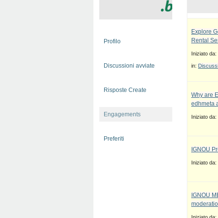
Explore G
Rental Se
Profilo
Iniziato da:
Discussioni avviate
in:
Discussi
Risposte Create
Why are E
edhmeta a
Engagements
Iniziato da:
Preferiti
IGNOU Pro
Iniziato da:
IGNOU MBA
moderatio
Iniziato da: