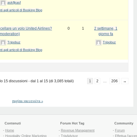
askfjkasf
 agli articoli di Booking Blog
ellare un volo United Airlines?
0
1
2 settimane, 1
 moderation)
giorno fa
Tripobuz
Tripobuz
 agli articoli di Booking Blog
 15 discussioni - dal 1 al 15 (di 3,085 totali)
1
2
…
206
→
pagina successiva
»
Contenuti
Forum Hot Tag
Community
-
Home
-
Revenue Managament
-
Forum
-
Hospitality Online Marketing
-
TripAdvisor
-
Effettua l'acce