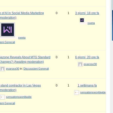
 of AI in Social Media Marketing
0
1
3 giorni, 18 ore fa
 moderation)
sweta
sweta
oni Generali
azone Reveals About MTG Standard
0
1
6 giorni, 20 ore fa
Changes? (Awaiting moderation)
evarose30
evarose30
in:
Discussioni Generali
 stand contractor in Las Vegas
0
1
1 settimana fa
 moderation)
sensationsworldwide
sensationsworldwide
oni Generali