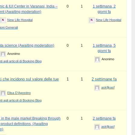
inic & IUI Center in Varanasi, India –
0
1
1 settimana, 2
ent (Awaiting moderation)
giorni fa
New Life Hospital
New Life Hospital
oni Generali
ata science (Awaiting moderation)
0
1
1 settimana, 5
giorni fa
Anonimo
Anonimo
 agli articoli di Booking Blog
i che incidono sul valore delle tue
1
1
2 settimane fa
askfjkasf
Elisa D’Agostino
 agli articoli di Booking Blog
 in the male market Breaking through
0
1
2 settimane fa
l product definitions, (Awaiting
askfjkasf
n)