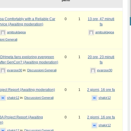
panti
oa Comfortably with a Reliable Car
0
1
13 ore, 47 minuti
rvice (Awaiting moderation)
fa
amitsuklagoa
amitsuklagoa
oni Generali
DHmeta fans exploring evergreen
0
1
20 ore, 23 minuti
fter GenCon? (Awaiting moderation)
fa
evarose30
in:
Discussioni Generali
evarose30
ject Report (Awaiting moderation)
0
1
2 giorni, 16 ore fa
shakir12
in:
Discussioni Generali
shakir12
 Project Report (Awaiting
0
1
2 giorni, 16 ore fa
n)
shakir12
shakir12
in:
Discussioni Generali