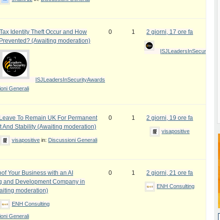
ax Identity Theft Occur and How
0
1
2 giorni, 17 ore fa
 Prevented? (Awaiting moderation)
ISJLeadersInSecurityAw
ISJLeadersInSecurityAwards
oni Generali
e Leave To Remain UK For Permanent
0
1
2 giorni, 19 ore fa
 And Stability (Awaiting moderation)
visapositive
visapositive
in:
Discussioni Generali
oof Your Business with an AI
0
1
2 giorni, 21 ore fa
ng and Development Company in
ENH Consulting
iting moderation)
ENH Consulting
oni Generali