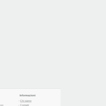
Informazioni
-
Chi siamo
sso
-
Contatti