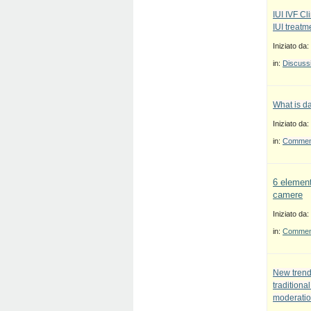
IUI IVF Cl
IUI treatm
Iniziato da:
in:
Discussi
What is d
Iniziato da:
in:
Commenti
6 element
camere
Iniziato da:
in:
Commenti
New trend
traditiona
moderatio