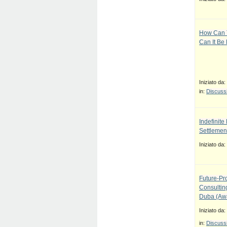
How Can T
Can It Be
Iniziato da:
in:
Discussi
Indefinit
Settlement
Iniziato da:
Future-Pr
Consulti
Duba (Awa
Iniziato da:
in:
Discussi