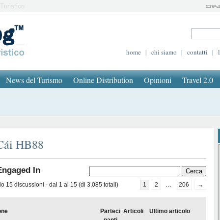
Turistico
home
|
chi siamo
|
contatti
|
News del Turismo
Online Distribution
Opinioni
Travel 2.0
Cái HB88
Engaged In
 15 discussioni - dal 1 al 15 (di 3,085 totali)
1
2
…
206
→
one
Parteci
Articoli
Ultimo articolo