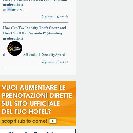
moderation)
da
shakir12
2 giorni, 16 ore fa
How Can Tax Identity Theft Occur and
ards
How Can It Be Prevented? (Awaiting
moderation)
da
ISJLeadersInSecurityAwards
2 giorni, 17 ore fa