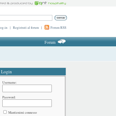
log-in
|
Registrati al forum
|
Forum RSS
Forum
Login
Username:
Password:
Mantienimi connesso