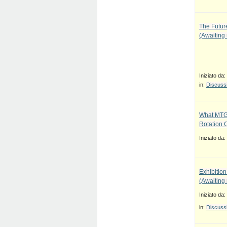
The Future
(Awaiting
Iniziato da:
in:
Discussi
What MTG
Rotation 
Iniziato da:
Exhibition
(Awaiting
Iniziato da:
in:
Discussi