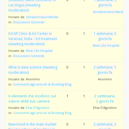
Las Vegas (Awaiting
giorni fa
moderation)
sensationsworldwide
Iniziato da:
sensationsworldwide
in:
Discussioni Generali
IUI IVF Clinic & IUI Center in
0
1
1 settimana, 5
Varanasi, India – IUI treatment
giorni fa
(Awaiting moderation)
New Life Hospital
Iniziato da:
New Life Hospital
in:
Discussioni Generali
What is data science (Awaiting
0
1
2 settimane, 1
moderation)
giorno fa
Iniziato da:
Anonimo
Anonimo
in:
Commenti agli articoli di Booking Blog
6 elementi che incidono sul
1
1
2 settimane,
valore delle tue camere
3 giorni fa
Iniziato da:
Elisa D’Agostino
Elisa D'Agostino
in:
Commenti agli articoli di Booking Blog
New trend in the male market
0
1
2 settimane, 3