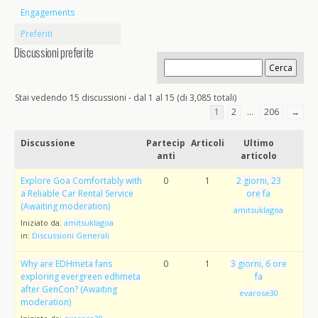
Engagements
Preferiti
Discussioni preferite
Stai vedendo 15 discussioni - dal 1 al 15 (di 3,085 totali)
1
2
…
206
→
Discussione
Partecip
Articoli
Ultimo
anti
articolo
Explore Goa Comfortably with
0
1
2 giorni, 23
a Reliable Car Rental Service
ore fa
(Awaiting moderation)
amitsuklagoa
Iniziato da:
amitsuklagoa
in:
Discussioni Generali
Why are EDHmeta fans
0
1
3 giorni, 6 ore
exploring evergreen edhmeta
fa
after GenCon? (Awaiting
evarose30
moderation)