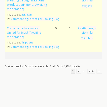
Breaking through traditional
giorni fa
product definitions, (Awaiting
askfjkasf
moderation)
Iniziato da:
askfjkasf
in:
Commenti agli articoli di Booking Blog
Come cancellare un volo
0
1
2 settimane, 4
United Airlines? (Awaiting
giorni fa
moderation)
Tripobuz
Iniziato da:
Tripobuz
in:
Commenti agli articoli di Booking Blog
Stai vedendo 15 discussioni - dal 1 al 15 (di 3,085 totali)
1
2
…
206
→