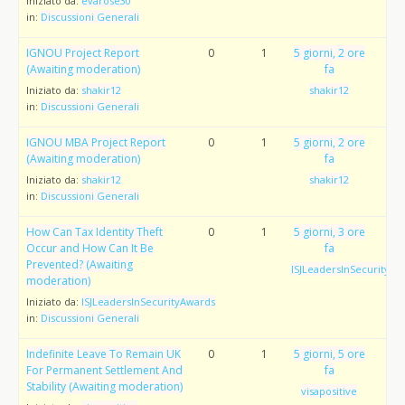
Iniziato da:
evarose30
in:
Discussioni Generali
IGNOU Project Report
0
1
5 giorni, 2 ore
(Awaiting moderation)
fa
Iniziato da:
shakir12
shakir12
in:
Discussioni Generali
IGNOU MBA Project Report
0
1
5 giorni, 2 ore
(Awaiting moderation)
fa
Iniziato da:
shakir12
shakir12
in:
Discussioni Generali
How Can Tax Identity Theft
0
1
5 giorni, 3 ore
Occur and How Can It Be
fa
Prevented? (Awaiting
ISJLeadersInSecurityAw
moderation)
Iniziato da:
ISJLeadersInSecurityAwards
in:
Discussioni Generali
Indefinite Leave To Remain UK
0
1
5 giorni, 5 ore
For Permanent Settlement And
fa
Stability (Awaiting moderation)
visapositive