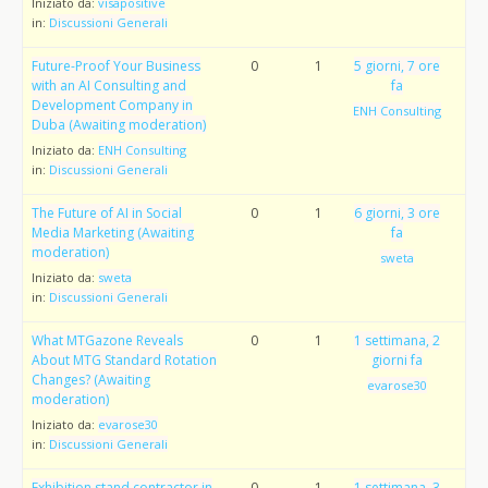
Iniziato da:
visapositive
in:
Discussioni Generali
Future-Proof Your Business
0
1
5 giorni, 7 ore
with an AI Consulting and
fa
Development Company in
ENH Consulting
Duba (Awaiting moderation)
Iniziato da:
ENH Consulting
in:
Discussioni Generali
The Future of AI in Social
0
1
6 giorni, 3 ore
Media Marketing (Awaiting
fa
moderation)
sweta
Iniziato da:
sweta
in:
Discussioni Generali
What MTGazone Reveals
0
1
1 settimana, 2
About MTG Standard Rotation
giorni fa
Changes? (Awaiting
evarose30
moderation)
Iniziato da:
evarose30
in:
Discussioni Generali
Exhibition stand contractor in
0
1
1 settimana, 3