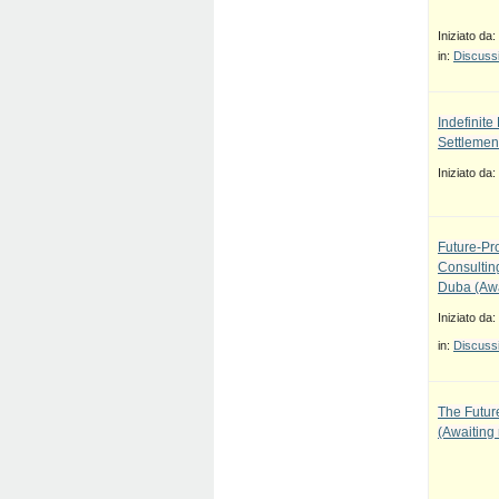
Iniziato da:
in:
Discussi
Indefinit
Settlement
Iniziato da:
Future-Pr
Consulti
Duba (Awa
Iniziato da:
in:
Discussi
The Future
(Awaiting