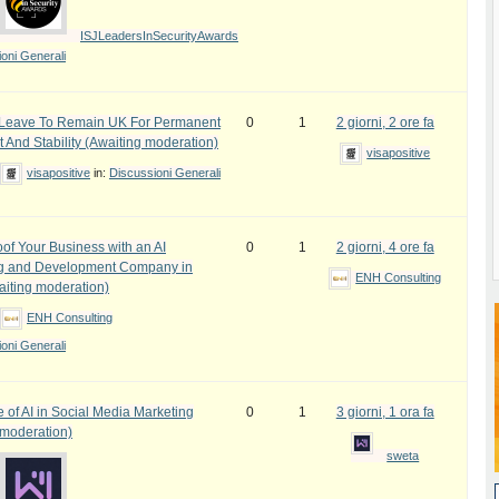
ISJLeadersInSecurityAwards
oni Generali
e Leave To Remain UK For Permanent
0
1
2 giorni, 2 ore fa
 And Stability (Awaiting moderation)
visapositive
visapositive
in:
Discussioni Generali
oof Your Business with an AI
0
1
2 giorni, 4 ore fa
ng and Development Company in
ENH Consulting
iting moderation)
ENH Consulting
oni Generali
 of AI in Social Media Marketing
0
1
3 giorni, 1 ora fa
 moderation)
sweta