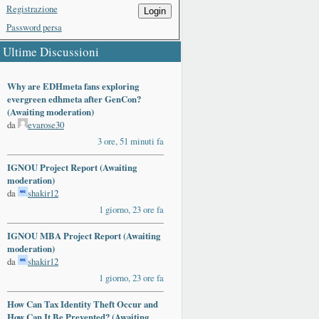
Registrazione
Login
Password persa
Ultime Discussioni
Why are EDHmeta fans exploring
evergreen edhmeta after GenCon?
(Awaiting moderation)
da
evarose30
3 ore, 51 minuti fa
IGNOU Project Report (Awaiting
moderation)
da
shakir12
1 giorno, 23 ore fa
IGNOU MBA Project Report (Awaiting
moderation)
da
shakir12
1 giorno, 23 ore fa
ards
How Can Tax Identity Theft Occur and
How Can It Be Prevented? (Awaiting