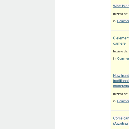
What is d
Iniziato da:
in:
Commenti
6 element
camere
Iniziato da:
in:
Commenti
New trend
traditiona
moderatio
Iniziato da:
in:
Commenti
Come canc
(Awaiting