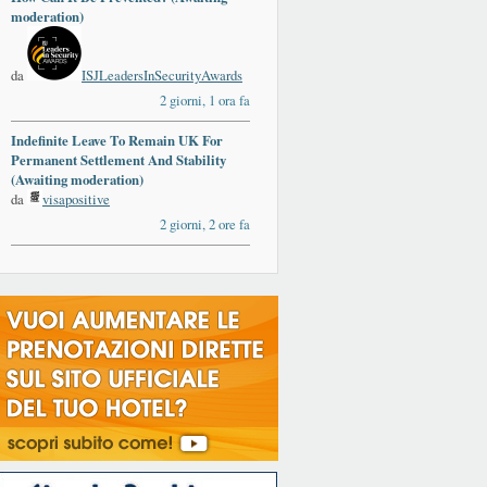
moderation)
da
ISJLeadersInSecurityAwards
2 giorni, 1 ora fa
Indefinite Leave To Remain UK For
Permanent Settlement And Stability
(Awaiting moderation)
da
visapositive
2 giorni, 2 ore fa