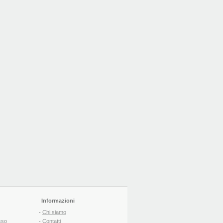
Informazioni
-
Chi siamo
sso
-
Contatti