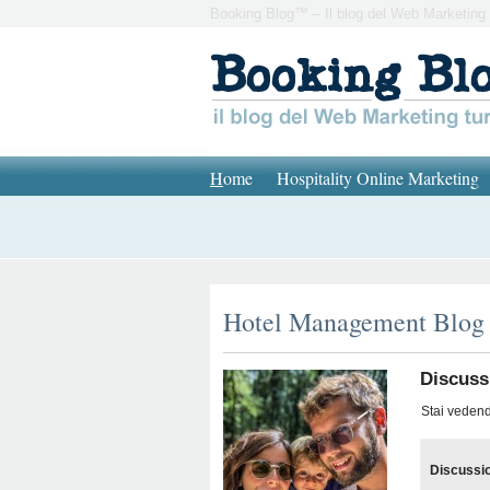
Booking Blog™ – Il blog del Web Marketing 
H
ome
Hospitality Online Marketing
Hotel Management Blog
Discuss
Stai vedendo
Discussi