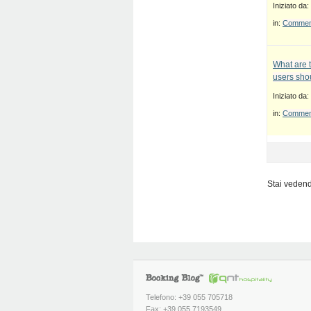
Iniziato da:
in:
Commenti
What are 
users sho
Iniziato da:
in:
Commenti
Stai vedendo
Telefono: +39 055 705718
Fax: +39 055 7193549