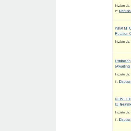
Iniziato da:
in:
Discussi
What MTG
Rotation 
Iniziato da:
Exhibition
(Awaiting
Iniziato da:
in:
Discussi
IUI IVF Cl
IUI treatm
Iniziato da:
in:
Discussi