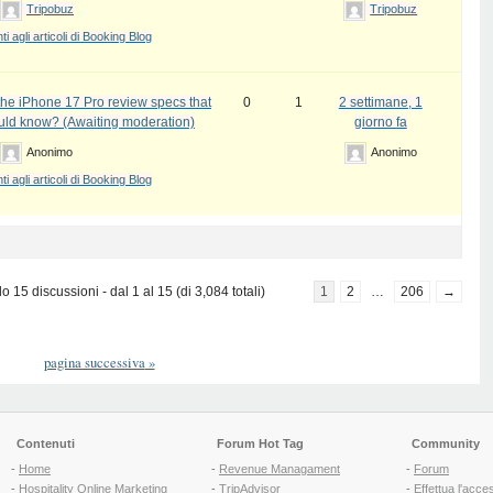
Tripobuz
Tripobuz
 agli articoli di Booking Blog
the iPhone 17 Pro review specs that
0
1
2 settimane, 1
uld know? (Awaiting moderation)
giorno fa
Anonimo
Anonimo
 agli articoli di Booking Blog
 15 discussioni - dal 1 al 15 (di 3,084 totali)
1
2
…
206
→
pagina successiva
»
Contenuti
Forum Hot Tag
Community
-
Home
-
Revenue Managament
-
Forum
-
Hospitality Online Marketing
-
TripAdvisor
-
Effettua l'acce