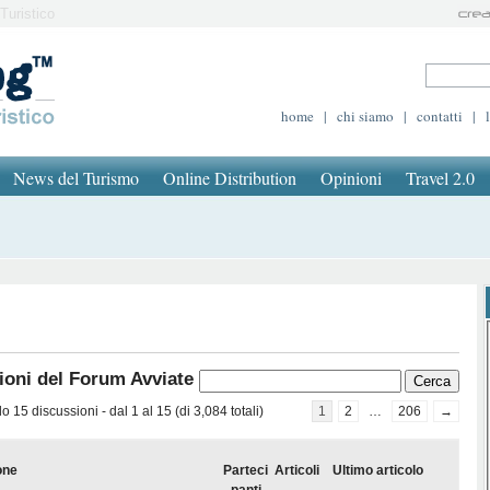
Turistico
home
|
chi siamo
|
contatti
|
News del Turismo
Online Distribution
Opinioni
Travel 2.0
ioni del Forum Avviate
 15 discussioni - dal 1 al 15 (di 3,084 totali)
1
2
…
206
→
one
Parteci
Articoli
Ultimo articolo