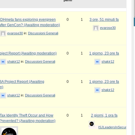
panti
DHmeta fans exploring evergreen
0
1
3 ore, 51 minuti fa
fter GenCon? (Awaiting moderation)
evarose30
evarose30
in:
Discussioni Generali
ject Report (Awaiting moderation)
0
1
1 giorno, 23 ore fa
shakir12
in:
Discussioni Generali
shakir12
 Project Report (Awaiting
0
1
1 giorno, 23 ore fa
n)
shakir12
shakir12
in:
Discussioni Generali
ax Identity Theft Occur and How
0
1
2 giorni, 1 ora fa
 Prevented? (Awaiting moderation)
ISJLeadersInSecurityAw