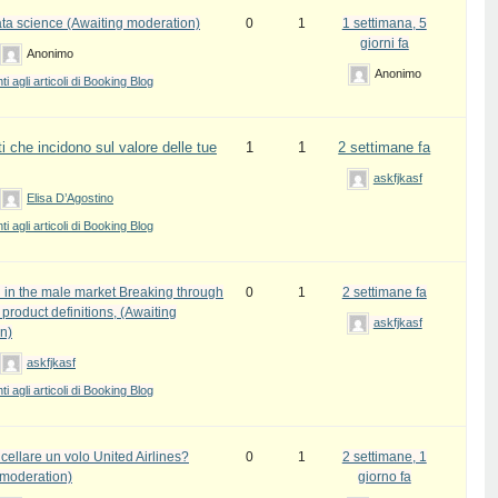
ata science (Awaiting moderation)
0
1
1 settimana, 5
giorni fa
Anonimo
Anonimo
 agli articoli di Booking Blog
i che incidono sul valore delle tue
1
1
2 settimane fa
askfjkasf
Elisa D’Agostino
 agli articoli di Booking Blog
 in the male market Breaking through
0
1
2 settimane fa
l product definitions, (Awaiting
askfjkasf
n)
askfjkasf
 agli articoli di Booking Blog
ellare un volo United Airlines?
0
1
2 settimane, 1
 moderation)
giorno fa