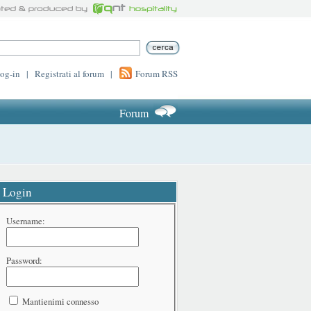
log-in
|
Registrati al forum
|
Forum RSS
Forum
Login
Username:
Password:
Mantienimi connesso