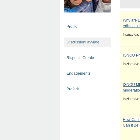
Why are E
edhmeta a
Profilo
Iniziato da:
Discussioni avviate
IGNOU Pro
Risposte Create
Iniziato da:
Engagements
IGNOU MBA
Preferiti
moderatio
Iniziato da:
How Can T
Can It Be