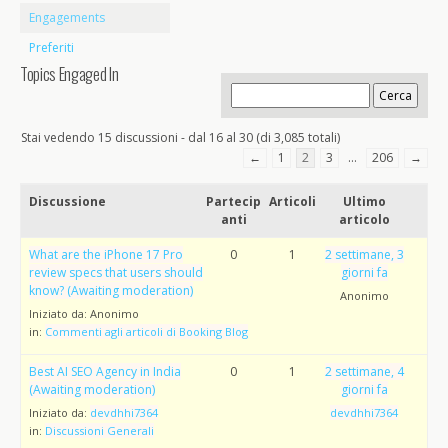
Engagements
Preferiti
Topics Engaged In
Stai vedendo 15 discussioni - dal 16 al 30 (di 3,085 totali)
←
1
2
3
…
206
→
Discussione
Partecip
Articoli
Ultimo
anti
articolo
What are the iPhone 17 Pro
0
1
2 settimane, 3
review specs that users should
giorni fa
know? (Awaiting moderation)
Anonimo
Iniziato da:
Anonimo
in:
Commenti agli articoli di Booking Blog
Best AI SEO Agency in India
0
1
2 settimane, 4
(Awaiting moderation)
giorni fa
Iniziato da:
devdhhi7364
devdhhi7364
in:
Discussioni Generali