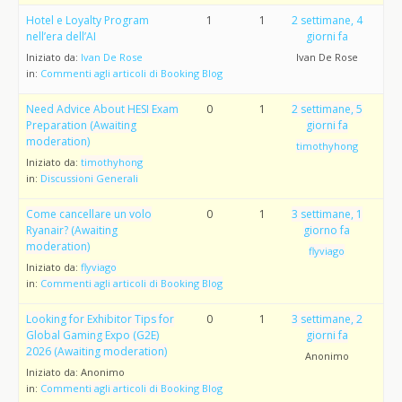
Hotel e Loyalty Program
1
1
2 settimane, 4
nell’era dell’AI
giorni fa
Iniziato da:
Ivan De Rose
Ivan De Rose
in:
Commenti agli articoli di Booking Blog
Need Advice About HESI Exam
0
1
2 settimane, 5
Preparation (Awaiting
giorni fa
moderation)
timothyhong
Iniziato da:
timothyhong
in:
Discussioni Generali
Come cancellare un volo
0
1
3 settimane, 1
Ryanair? (Awaiting
giorno fa
moderation)
flyviago
Iniziato da:
flyviago
in:
Commenti agli articoli di Booking Blog
Looking for Exhibitor Tips for
0
1
3 settimane, 2
Global Gaming Expo (G2E)
giorni fa
2026 (Awaiting moderation)
Anonimo
Iniziato da:
Anonimo
in:
Commenti agli articoli di Booking Blog