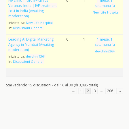
IVF clinic in UP, IVF clinics
0
1
1 mese, 1
Varanasi India | IVF treatment
settimana fa
cost in India (Awaiting
New Life Hospital
moderation)
Iniziato da:
New Life Hospital
in:
Discussioni Generali
Leading AI Digital Marketing
0
1
1 mese, 1
Agency in Mumbai (Awaiting
settimana fa
moderation)
devdhhi7364
Iniziato da:
devdhhi7364
in:
Discussioni Generali
Stai vedendo 15 discussioni - dal 16 al 30 (di 3,085 totali)
←
1
2
3
…
206
→