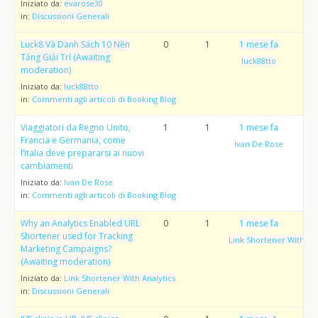
Iniziato da:
evarose30
in:
Discussioni Generali
Luck8 Và Danh Sách 10 Nền
0
1
1 mese fa
Tảng Giải Trí (Awaiting
luck88tto
moderation)
Iniziato da:
luck88tto
in:
Commenti agli articoli di Booking Blog
Viaggiatori da Regno Unito,
1
1
1 mese fa
Francia e Germania, come
Ivan De Rose
l’Italia deve prepararsi ai nuovi
cambiamenti
Iniziato da:
Ivan De Rose
in:
Commenti agli articoli di Booking Blog
Why an Analytics Enabled URL
0
1
1 mese fa
Shortener used for Tracking
Link Shortener With Ana
Marketing Campaigns?
(Awaiting moderation)
Iniziato da:
Link Shortener With Analytics
in:
Discussioni Generali