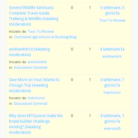
Govind Wildlife Sanctuary:
0
1
3 settimane, 5
Complete Travel Guide,
giorni fa
Trekking & Wildlife (Awaiting
Tour To Review
moderation)
Iniziato da:
Tour To Review
in:
Commenti agli articoli di Booking Blog
annhienkrb10 (Awaiting
0
1
4 settimane fa
moderation)
annhienkrb
Iniziato da:
annhienkrb
in:
Discussioni Generali
Save More on Your Atlanta to
0
1
4 settimane, 1
Chicago Trip (Awaiting
giorno fa
moderation)
tripmozzo
Iniziato da:
tripmozzo
in:
Discussioni Generali
Why does MTGazone make the
0
1
4 settimane, 1
brawl builder challenge
giorno fa
exciting? (Awaiting
evarose30
moderation)