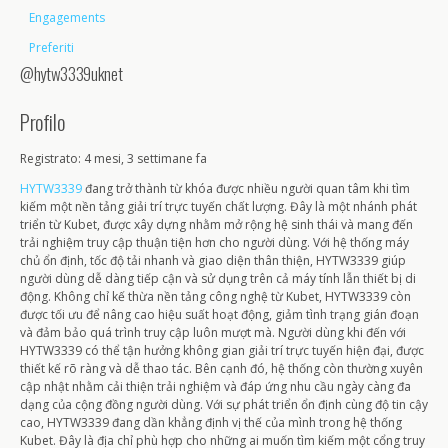
Engagements
Preferiti
@hytw3339uknet
Profilo
Registrato: 4 mesi, 3 settimane fa
HYTW3339
đang trở thành từ khóa được nhiều người quan tâm khi tìm
kiếm một nền tảng giải trí trực tuyến chất lượng. Đây là một nhánh phát
triển từ Kubet, được xây dựng nhằm mở rộng hệ sinh thái và mang đến
trải nghiệm truy cập thuận tiện hơn cho người dùng. Với hệ thống máy
chủ ổn định, tốc độ tải nhanh và giao diện thân thiện, HYTW3339 giúp
người dùng dễ dàng tiếp cận và sử dụng trên cả máy tính lẫn thiết bị di
động. Không chỉ kế thừa nền tảng công nghệ từ Kubet, HYTW3339 còn
được tối ưu để nâng cao hiệu suất hoạt động, giảm tình trạng gián đoạn
và đảm bảo quá trình truy cập luôn mượt mà. Người dùng khi đến với
HYTW3339 có thể tận hưởng không gian giải trí trực tuyến hiện đại, được
thiết kế rõ ràng và dễ thao tác. Bên cạnh đó, hệ thống còn thường xuyên
cập nhật nhằm cải thiện trải nghiệm và đáp ứng nhu cầu ngày càng đa
dạng của cộng đồng người dùng. Với sự phát triển ổn định cùng độ tin cậy
cao, HYTW3339 đang dần khẳng định vị thế của mình trong hệ thống
Kubet. Đây là địa chỉ phù hợp cho những ai muốn tìm kiếm một cổng truy