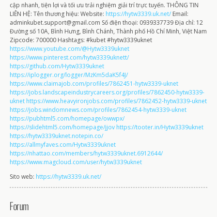
cập nhanh, tiện lợi và tối ưu trải nghiệm giải trí trực tuyến. THÔNG TIN
LIÊN HỆ: Tên thương hiệu: Website:
https://hytw3339.uk.net/
Email:
adminkubet.support@gmail.com Số điện thoại: 0939337739 Địa chỉ: 12
Đường số 10A, Bình Hưng, Bình Chánh, Thành phố Hồ Chí Minh, Việt Nam
Zipcode: 700000 Hashtags: #kubet #hytw3339uknet
https://www.youtube.com/@Hytw3339uknet
https://www.pinterest.com/hytw3339uknett/
https://github.com/Hytw3339uknet
https://iplogger.org/logger/MzKm5daK5f4J/
https://www.claimajob.com/profiles/7862451-hytw3339-uknet
https://jobs.landscapeindustrycareers.org/profiles/7862450-hytw3339-
uknet
https://www.heavyironjobs.com/profiles/7862452-hytw3339-uknet
https://jobs.windomnews.com/profiles/7862454-hytw3339-uknet
https://pubhtml5.com/homepage/owwpx/
https://slidehtml5.com/homepage/jjov
https://tooter.in/Hytw3339uknet
https://hytw3339uknet.notepin.co/
https://allmyfaves.com/Hytw3339uknet
https://nhattao.com/members/hytw3339uknet.6912644/
https://www.magcloud.com/user/hytw3339uknet
Sito web:
https://hytw3339.uk.net/
Forum