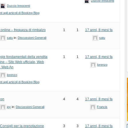
Duccio Innocenti
Duccio Innocenti
 agli articoli di Booking Blog
e online – frequeza di rimbalzo
1
1
17 anni, 8 mesi fa
satu
in:
Discussioni Generali
satu
egie fondamentali della vendita
1
1
17 anni, 8 mesi fa
line – Sito Web ufficiale, Web
lorenzo
, Web An
lorenzo
 agli articoli di Booking Blog
ion
4
4
17 anni, 8 mesi fa
joy
in:
Discussioni Generali
Francis
Consigli per la prenotazione
3
3
17 anni, 8 mesi fa