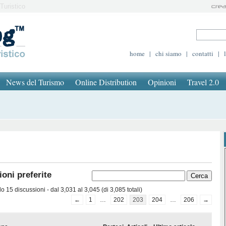
Turistico
home
|
chi siamo
|
contatti
|
News del Turismo
Online Distribution
Opinioni
Travel 2.0
oni preferite
 15 discussioni - dal 3,031 al 3,045 (di 3,085 totali)
←
1
…
202
203
204
…
206
→