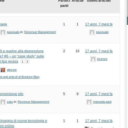
one
Parteci
Articoli
Ultimo articolo
panti
gnage
1
1
17 anni, 7 mesi fa
pasqualo
in:
Revenue Management
pasqualo
ti a reagire alla depressione
2
16
17 anni, 7 mesi fa
? #6 – un “case study” sulle
lorenzo
 fasi recess
1
2
alessio
 agli articoli di Booking Blog
onversione sito
5
9
17 anni, 7 mesi fa
satu
in:
Revenue Management
manuela.pani
l’insegna di nuove tecnologie e
1
1
17 anni, 7 mesi fa
oni online