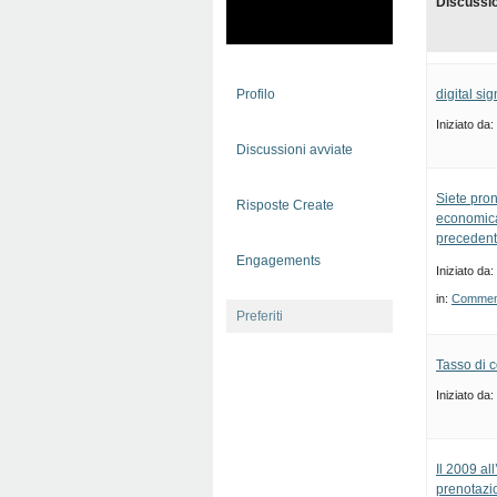
Discussi
Profilo
digital si
Iniziato da:
Discussioni avviate
Siete pron
Risposte Create
economica
precedenti
Engagements
Iniziato da:
in:
Commenti
Preferiti
Tasso di c
Iniziato da:
Il 2009 al
prenotazi