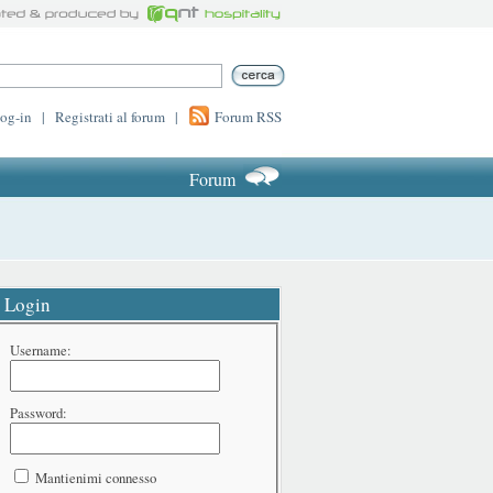
log-in
|
Registrati al forum
|
Forum RSS
Forum
Login
Username:
Password:
Mantienimi connesso