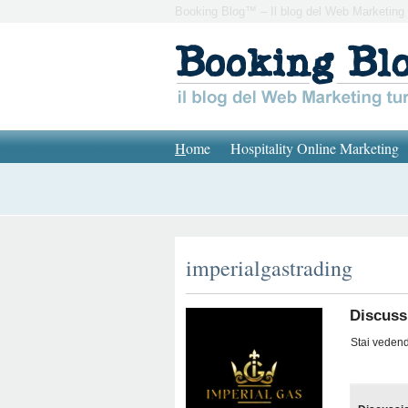
Booking Blog™ – Il blog del Web Marketing 
H
ome
Hospitality Online Marketing
imperialgastrading
Discussi
Stai vedendo