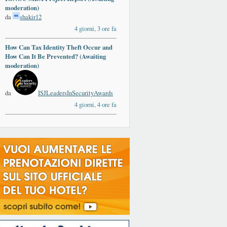
moderation)
da
shakir12
4 giorni, 3 ore fa
How Can Tax Identity Theft Occur and
How Can It Be Prevented? (Awaiting
moderation)
da
ISJLeadersInSecurityAwards
4 giorni, 4 ore fa