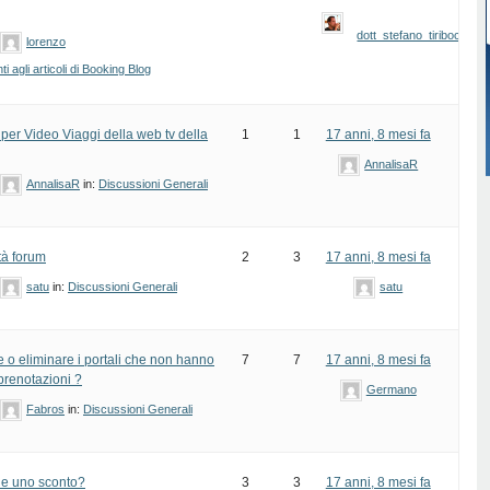
dott_stefano_tiribocchi
lorenzo
 agli articoli di Booking Blog
per Video Viaggi della web tv della
1
1
17 anni, 8 mesi fa
AnnalisaR
AnnalisaR
in:
Discussioni Generali
tà forum
2
3
17 anni, 8 mesi fa
satu
in:
Discussioni Generali
satu
 o eliminare i portali che non hanno
7
7
17 anni, 8 mesi fa
prenotazioni ?
Germano
Fabros
in:
Discussioni Generali
ile uno sconto?
3
3
17 anni, 8 mesi fa