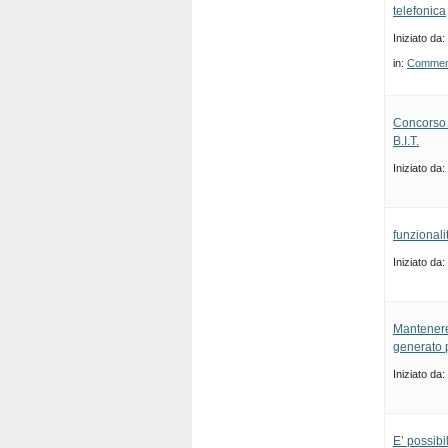
telefonica
Iniziato da:
in:
Commenti
Concorso 
B.I.T.
Iniziato da:
funzionali
Iniziato da:
Mantenere
generato 
Iniziato da:
E’ possib