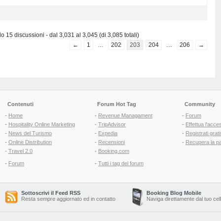
 15 discussioni - dal 3,031 al 3,045 (di 3,085 totali)
←
1
…
202
203
204
…
206
→
Contenuti
Forum Hot Tag
Community
-
Home
-
Revenue Managament
-
Forum
-
Hospitality Online Marketing
-
TripAdvisor
-
Effettua l'acce
-
News del Turismo
-
Expedia
-
Registrati grati
-
Online Distribution
-
Recensioni
-
Recupera la p
-
Travel 2.0
-
Booking.com
-
Forum
-
Tutti i tag del forum
Sottoscrivi il Feed RSS
Booking Blog Mobile
Resta sempre aggiornato ed in contatto
Naviga direttamente dal tuo cel