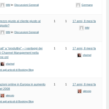
MM
in:
Discussioni Generali
Germano
prezzo giusto al cliente giusto al
1
1
17 anni, 8 mesi fa
giusto?
MM
MM
in:
Discussioni Generali
ti” a “produttivi” – i vantaggi dei
1
1
17 anni, 8 mesi fa
di Channel Management nella
sfarinel
one onl
sfarinel
 agli articoli di Booking Blog
azioni online in Europa in aumento
1
1
17 anni, 8 mesi fa
el 2008
alessio
alessio
 agli articoli di Booking Blog