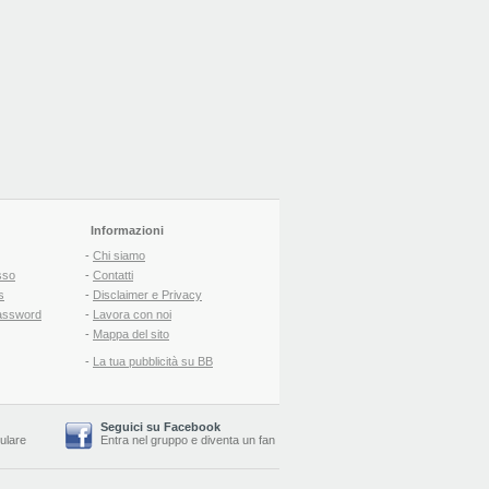
Informazioni
-
Chi siamo
sso
-
Contatti
s
-
Disclaimer e Privacy
assword
-
Lavora con noi
-
Mappa del sito
-
La tua pubblicità su BB
Seguici su Facebook
lulare
Entra nel gruppo
e
diventa un fan