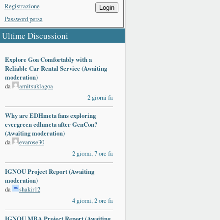
Registrazione
Login
Password persa
Ultime Discussioni
Explore Goa Comfortably with a
Reliable Car Rental Service (Awaiting
moderation)
da
amitsuklagoa
2 giorni fa
Why are EDHmeta fans exploring
evergreen edhmeta after GenCon?
(Awaiting moderation)
da
evarose30
2 giorni, 7 ore fa
IGNOU Project Report (Awaiting
moderation)
da
shakir12
4 giorni, 2 ore fa
IGNOU MBA Project Report (Awaiting