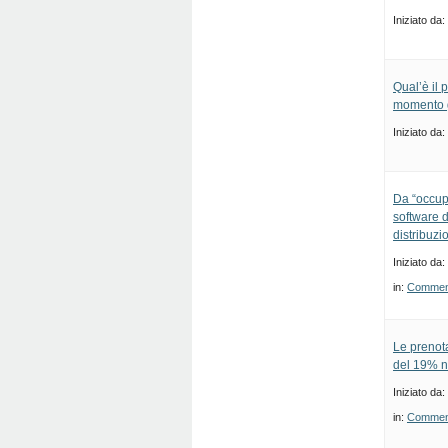
Iniziato da:
Qual’è il 
momento 
Iniziato da:
Da “occupa
software 
distribuzi
Iniziato da:
in:
Commenti
Le prenot
del 19% n
Iniziato da:
in:
Commenti