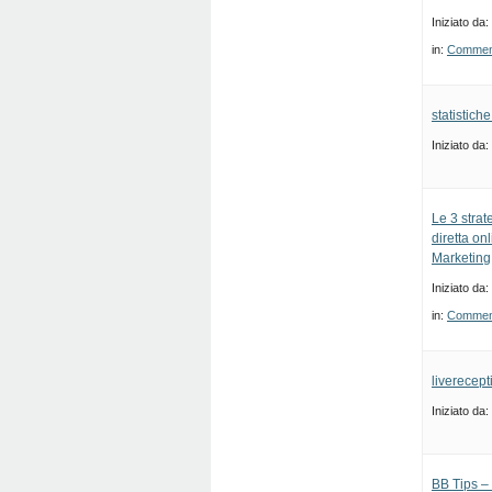
Iniziato da:
in:
Commenti
statistich
Iniziato da:
Le 3 strat
diretta on
Marketing
Iniziato da:
in:
Commenti
liverecept
Iniziato da:
BB Tips – 