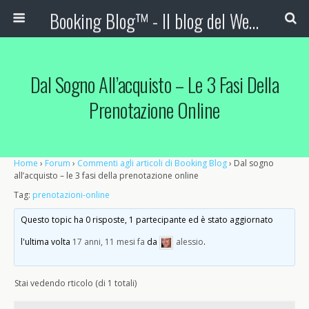
Booking Blog™ - Il blog del Web Marketing Turistico
Dal Sogno All’acquisto – Le 3 Fasi Della
Prenotazione Online
Home
›
Forum
›
Commenti agli articoli di Booking Blog
›
Dal sogno
all’acquisto – le 3 fasi della prenotazione online
Tag:
prenotazioni-online
Questo topic ha 0 risposte, 1 partecipante ed è stato aggiornato
l'ultima volta
17 anni, 11 mesi fa
da
alessio
.
Stai vedendo rticolo (di 1 totali)