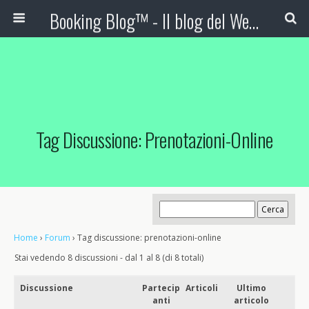
Booking Blog™ - Il blog del Web Marketing Turistico
Tag Discussione: Prenotazioni-Online
Home
›
Forum
›
Tag discussione: prenotazioni-online
Stai vedendo 8 discussioni - dal 1 al 8 (di 8 totali)
Discussione
Partecip
Articoli
Ultimo
anti
articolo