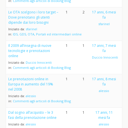
in:
Commenti agli articoli di Booking Blog
Le OTA scelgono i loro target –
1
2
17 anni, 6 mesi
Dove prenotano gli utenti
fa
dipende dai loro bisogni
sfarinel
Iniziato da:
sfarinel
in:
IDS, GDS, OTA, Portali ed intermediari online
Il 2009 all’insegna di nuove
1
1
17 anni, 7 mesi
tecnologie e prenotazioni
fa
online
Duccio Innocenti
Iniziato da:
Duccio Innocenti
in:
Commenti agli articoli di Booking Blog
Le prenotazioni online in
1
1
17 anni, 8 mesi
Europa in aumento del 19%
fa
nel 2008
alessio
Iniziato da:
alessio
in:
Commenti agli articoli di Booking Blog
Dal sogno all’acquisto – le 3
1
1
17 anni, 11
fasi della prenotazione online
mesi fa
Iniziato da:
alessio
alessio