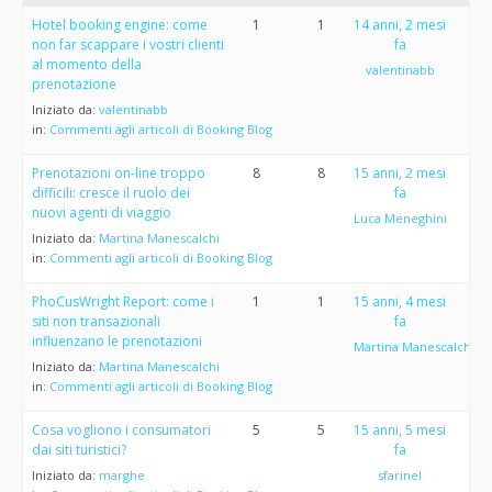
Hotel booking engine: come
1
1
14 anni, 2 mesi
non far scappare i vostri clienti
fa
al momento della
valentinabb
prenotazione
Iniziato da:
valentinabb
in:
Commenti agli articoli di Booking Blog
Prenotazioni on-line troppo
8
8
15 anni, 2 mesi
difficili: cresce il ruolo dei
fa
nuovi agenti di viaggio
Luca Meneghini
Iniziato da:
Martina Manescalchi
in:
Commenti agli articoli di Booking Blog
PhoCusWright Report: come i
1
1
15 anni, 4 mesi
siti non transazionali
fa
influenzano le prenotazioni
Martina Manescalchi
Iniziato da:
Martina Manescalchi
in:
Commenti agli articoli di Booking Blog
Cosa vogliono i consumatori
5
5
15 anni, 5 mesi
dai siti turistici?
fa
Iniziato da:
marghe
sfarinel