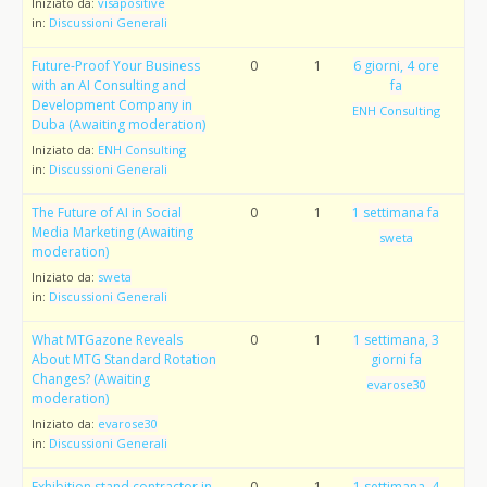
Iniziato da:
visapositive
in:
Discussioni Generali
Future-Proof Your Business
0
1
6 giorni, 4 ore
with an AI Consulting and
fa
Development Company in
ENH Consulting
Duba (Awaiting moderation)
Iniziato da:
ENH Consulting
in:
Discussioni Generali
The Future of AI in Social
0
1
1 settimana fa
Media Marketing (Awaiting
sweta
moderation)
Iniziato da:
sweta
in:
Discussioni Generali
What MTGazone Reveals
0
1
1 settimana, 3
About MTG Standard Rotation
giorni fa
Changes? (Awaiting
evarose30
moderation)
Iniziato da:
evarose30
in:
Discussioni Generali
Exhibition stand contractor in
0
1
1 settimana, 4