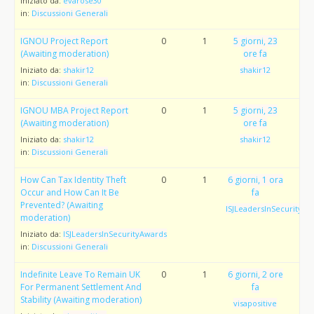
Iniziato da:
evarose30
in:
Discussioni Generali
IGNOU Project Report
0
1
5 giorni, 23
(Awaiting moderation)
ore fa
Iniziato da:
shakir12
shakir12
in:
Discussioni Generali
IGNOU MBA Project Report
0
1
5 giorni, 23
(Awaiting moderation)
ore fa
Iniziato da:
shakir12
shakir12
in:
Discussioni Generali
How Can Tax Identity Theft
0
1
6 giorni, 1 ora
Occur and How Can It Be
fa
Prevented? (Awaiting
ISJLeadersInSecurityAw
moderation)
Iniziato da:
ISJLeadersInSecurityAwards
in:
Discussioni Generali
Indefinite Leave To Remain UK
0
1
6 giorni, 2 ore
For Permanent Settlement And
fa
Stability (Awaiting moderation)
visapositive