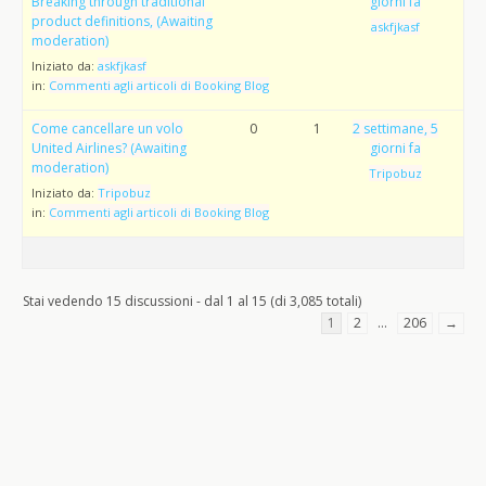
Breaking through traditional
giorni fa
product definitions, (Awaiting
askfjkasf
moderation)
Iniziato da:
askfjkasf
in:
Commenti agli articoli di Booking Blog
Come cancellare un volo
0
1
2 settimane, 5
United Airlines? (Awaiting
giorni fa
moderation)
Tripobuz
Iniziato da:
Tripobuz
in:
Commenti agli articoli di Booking Blog
Stai vedendo 15 discussioni - dal 1 al 15 (di 3,085 totali)
1
2
…
206
→