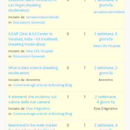
Las Vegas (Awaiting
giorni fa
moderation)
sensationsworldwide
Iniziato da:
sensationsworldwide
in:
Discussioni Generali
IUI IVF Clinic & IUI Center in
0
1
1 settimana, 5
Varanasi, India – IUI treatment
giorni fa
(Awaiting moderation)
New Life Hospital
Iniziato da:
New Life Hospital
in:
Discussioni Generali
What is data science (Awaiting
0
1
2 settimane, 2
moderation)
giorni fa
Iniziato da:
Anonimo
Anonimo
in:
Commenti agli articoli di Booking Blog
6 elementi che incidono sul
1
1
2 settimane,
valore delle tue camere
4 giorni fa
Iniziato da:
Elisa D’Agostino
Elisa D'Agostino
in:
Commenti agli articoli di Booking Blog
New trend in the male market
0
1
2 settimane, 4