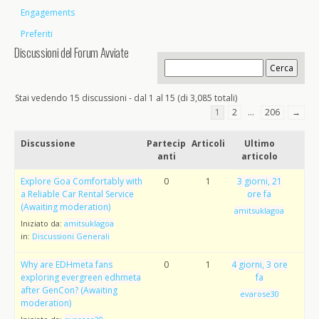
Engagements
Preferiti
Discussioni del Forum Avviate
Stai vedendo 15 discussioni - dal 1 al 15 (di 3,085 totali)
1
2
…
206
→
Discussione
Partecip
Articoli
Ultimo
anti
articolo
Explore Goa Comfortably with
0
1
3 giorni, 21
a Reliable Car Rental Service
ore fa
(Awaiting moderation)
amitsuklagoa
Iniziato da:
amitsuklagoa
in:
Discussioni Generali
Why are EDHmeta fans
0
1
4 giorni, 3 ore
exploring evergreen edhmeta
fa
after GenCon? (Awaiting
evarose30
moderation)