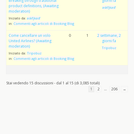
Breaking through traditional
giorni fa
product definitions, (Awaiting
askfjkasf
moderation)
Iniziato da:
askfjkasf
in:
Commenti agli articoli di Booking Blog
Come cancellare un volo
0
1
2 settimane, 2
United Airlines? (Awaiting
giorni fa
moderation)
Tripobuz
Iniziato da:
Tripobuz
in:
Commenti agli articoli di Booking Blog
Stai vedendo 15 discussioni - dal 1 al 15 (di 3,085 totali)
1
2
…
206
→