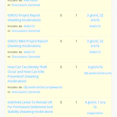
Iniziato da:
evarose30
in:
Discussioni Generali
IGNOU Project Report
0
1
3 giorni, 22
(Awaiting moderation)
ore fa
Iniziato da:
shakir12
shakir12
in:
Discussioni Generali
IGNOU MBA Project Report
0
1
3 giorni, 22
(Awaiting moderation)
ore fa
Iniziato da:
shakir12
shakir12
in:
Discussioni Generali
How Can Tax Identity Theft
0
1
4 giorni fa
Occur and How Can It Be
ISJLeadersInSecurityAw
Prevented? (Awaiting
moderation)
Iniziato da:
ISJLeadersInSecurityAwards
in:
Discussioni Generali
Indefinite Leave To Remain UK
0
1
4 giorni, 1 ora
For Permanent Settlement And
fa
Stability (Awaiting moderation)
visapositive