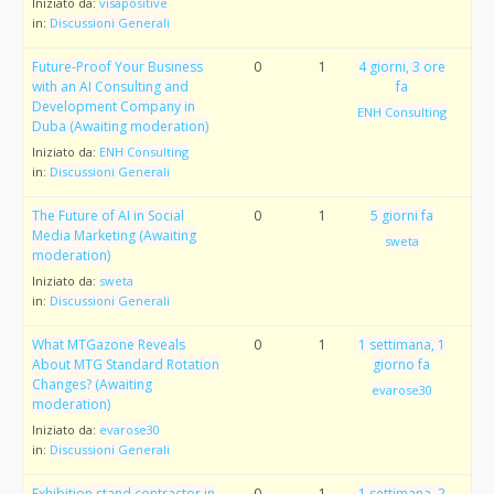
Iniziato da:
visapositive
in:
Discussioni Generali
Future-Proof Your Business
0
1
4 giorni, 3 ore
with an AI Consulting and
fa
Development Company in
ENH Consulting
Duba (Awaiting moderation)
Iniziato da:
ENH Consulting
in:
Discussioni Generali
The Future of AI in Social
0
1
5 giorni fa
Media Marketing (Awaiting
sweta
moderation)
Iniziato da:
sweta
in:
Discussioni Generali
What MTGazone Reveals
0
1
1 settimana, 1
About MTG Standard Rotation
giorno fa
Changes? (Awaiting
evarose30
moderation)
Iniziato da:
evarose30
in:
Discussioni Generali
Exhibition stand contractor in
0
1
1 settimana, 2