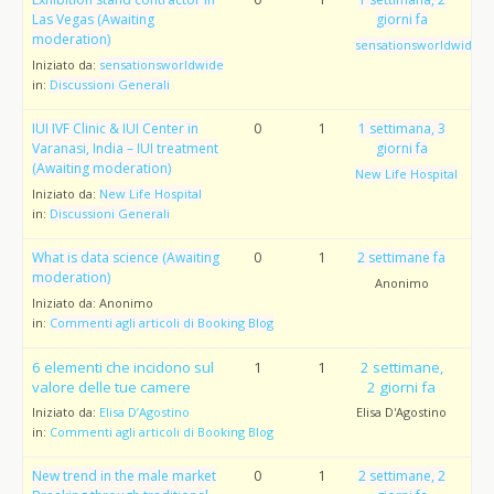
Las Vegas (Awaiting
giorni fa
moderation)
sensationsworldwide
Iniziato da:
sensationsworldwide
in:
Discussioni Generali
IUI IVF Clinic & IUI Center in
0
1
1 settimana, 3
Varanasi, India – IUI treatment
giorni fa
(Awaiting moderation)
New Life Hospital
Iniziato da:
New Life Hospital
in:
Discussioni Generali
What is data science (Awaiting
0
1
2 settimane fa
moderation)
Anonimo
Iniziato da:
Anonimo
in:
Commenti agli articoli di Booking Blog
6 elementi che incidono sul
1
1
2 settimane,
valore delle tue camere
2 giorni fa
Iniziato da:
Elisa D’Agostino
Elisa D'Agostino
in:
Commenti agli articoli di Booking Blog
New trend in the male market
0
1
2 settimane, 2