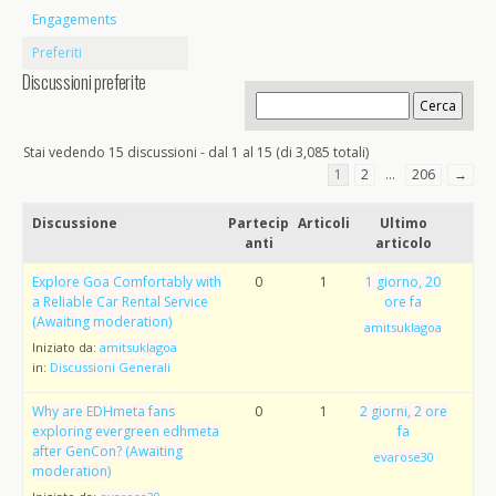
Engagements
Preferiti
Discussioni preferite
Stai vedendo 15 discussioni - dal 1 al 15 (di 3,085 totali)
1
2
…
206
→
Discussione
Partecip
Articoli
Ultimo
anti
articolo
Explore Goa Comfortably with
0
1
1 giorno, 20
a Reliable Car Rental Service
ore fa
(Awaiting moderation)
amitsuklagoa
Iniziato da:
amitsuklagoa
in:
Discussioni Generali
Why are EDHmeta fans
0
1
2 giorni, 2 ore
exploring evergreen edhmeta
fa
after GenCon? (Awaiting
evarose30
moderation)