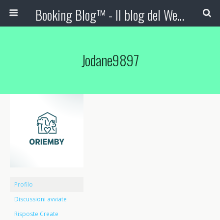
Booking Blog™ - Il blog del Web Marketing Turistico
Jodane9897
Profilo
Discussioni avviate
Risposte Create