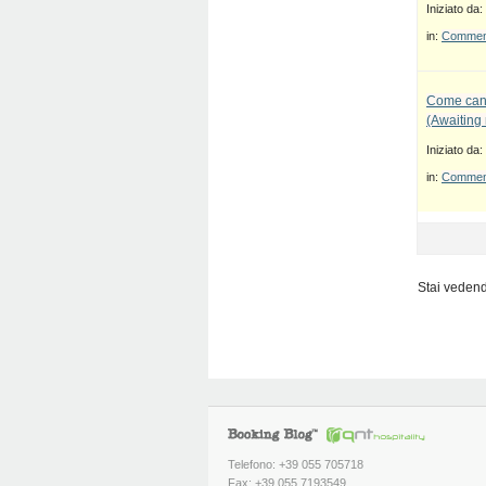
Iniziato da:
in:
Commenti
Come canc
(Awaiting
Iniziato da:
in:
Commenti
Stai vedendo
Telefono: +39 055 705718
Fax: +39 055 7193549