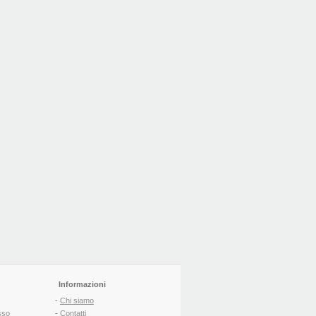
Informazioni
-
Chi siamo
sso
-
Contatti