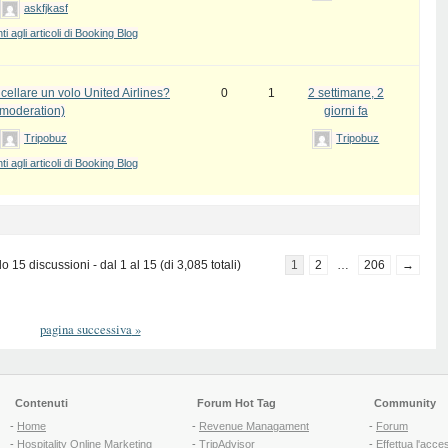
askfjkasf
 agli articoli di Booking Blog
ellare un volo United Airlines?
0
1
2 settimane, 2
 moderation)
giorni fa
Tripobuz
Tripobuz
 agli articoli di Booking Blog
 15 discussioni - dal 1 al 15 (di 3,085 totali)
1
2
…
206
→
pagina successiva
»
Contenuti
Forum Hot Tag
Community
-
Home
-
Revenue Managament
-
Forum
-
Hospitality Online Marketing
-
TripAdvisor
-
Effettua l'acce