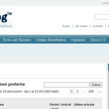
Turistico
home
|
chi siamo
|
contatti
|
News del Turismo
Online Distribution
Opinioni
Travel 2.0
oni preferite
 15 discussioni - dal 1 al 15 (di 3,085 totali)
1
2
…
206
→
one
Parteci
Articoli
Ultimo articolo