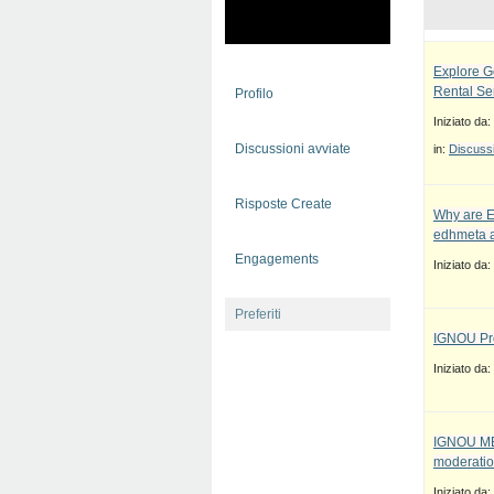
Explore G
Rental Se
Profilo
Iniziato da:
Discussioni avviate
in:
Discussi
Risposte Create
Why are E
edhmeta a
Engagements
Iniziato da:
Preferiti
IGNOU Pro
Iniziato da:
IGNOU MBA
moderatio
Iniziato da: