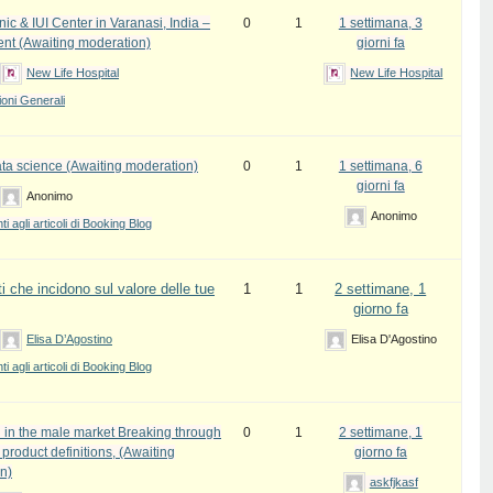
inic & IUI Center in Varanasi, India –
0
1
1 settimana, 3
ent (Awaiting moderation)
giorni fa
New Life Hospital
New Life Hospital
oni Generali
ata science (Awaiting moderation)
0
1
1 settimana, 6
giorni fa
Anonimo
Anonimo
 agli articoli di Booking Blog
i che incidono sul valore delle tue
1
1
2 settimane, 1
giorno fa
Elisa D’Agostino
Elisa D'Agostino
 agli articoli di Booking Blog
 in the male market Breaking through
0
1
2 settimane, 1
l product definitions, (Awaiting
giorno fa
n)
askfjkasf