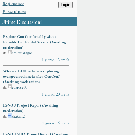
Registrazione
Login
Password persa
Ultime Discussioni
Explore Goa Comfortably with a
Reliable Car Rental Service (Awaiting
moderation)
da
amitsuklagoa
1 giorno, 13 ore fa
Why are EDHmeta fans exploring
evergreen edhmeta after GenCon?
(Awaiting moderation)
da
evarose30
1 giorno, 20 ore fa
IGNOU Project Report (Awaiting
moderation)
da
shakir12
3 giorni, 15 ore fa
IGNOU MBA Project Report (Awaiting