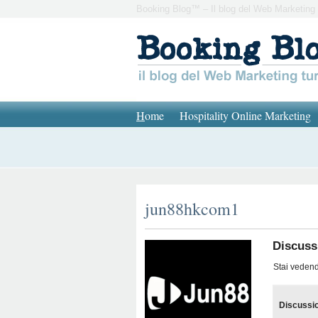
Booking Blog™ – Il blog del Web Marketing 
H
ome
Hospitality Online Marketing
jun88hkcom1
Discussi
Stai vedendo
Discussi