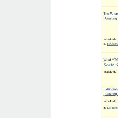
The Future
(Awaiting
Iniziato da:
in:
Discussi
What MTG
Rotation 
Iniziato da:
Exhibition
(Awaiting
Iniziato da:
in:
Discussi