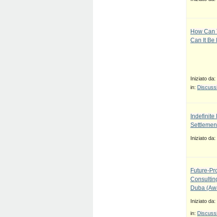
How Can T
Can It Be
Iniziato da:
in:
Discussi
Indefinit
Settlement
Iniziato da:
Future-Pr
Consulti
Duba (Awa
Iniziato da:
in:
Discussi