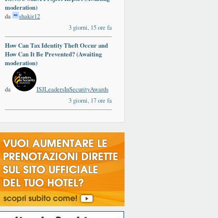
moderation)
da
shakir12
3 giorni, 15 ore fa
How Can Tax Identity Theft Occur and
ards
How Can It Be Prevented? (Awaiting
moderation)
da
ISJLeadersInSecurityAwards
3 giorni, 17 ore fa