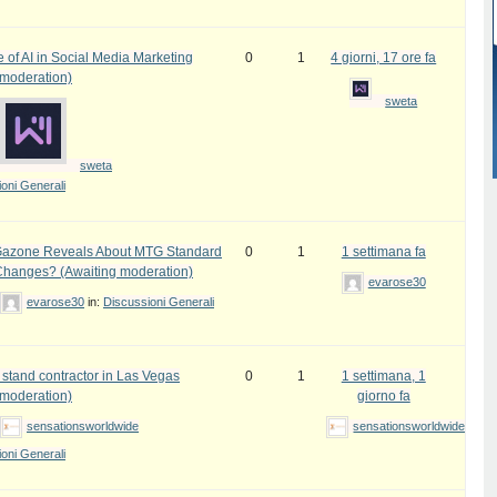
 of AI in Social Media Marketing
0
1
4 giorni, 17 ore fa
 moderation)
sweta
sweta
oni Generali
azone Reveals About MTG Standard
0
1
1 settimana fa
Changes? (Awaiting moderation)
evarose30
evarose30
in:
Discussioni Generali
 stand contractor in Las Vegas
0
1
1 settimana, 1
 moderation)
giorno fa
sensationsworldwide
sensationsworldwide
oni Generali