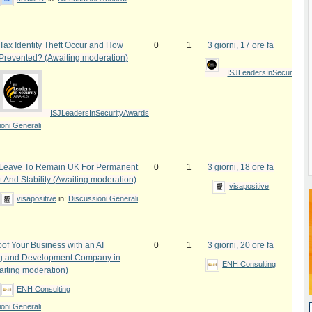
ax Identity Theft Occur and How
0
1
3 giorni, 17 ore fa
 Prevented? (Awaiting moderation)
ISJLeadersInSecurityAw
ISJLeadersInSecurityAwards
oni Generali
e Leave To Remain UK For Permanent
0
1
3 giorni, 18 ore fa
 And Stability (Awaiting moderation)
visapositive
visapositive
in:
Discussioni Generali
oof Your Business with an AI
0
1
3 giorni, 20 ore fa
ng and Development Company in
ENH Consulting
iting moderation)
ENH Consulting
oni Generali