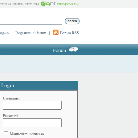
log-in
|
Registrati al forum
|
Forum RSS
Forum
Login
Username:
Password:
Mantienimi connesso