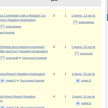
panti
oa Comfortably with a Reliable Car
0
1
1 giorno, 13 ore fa
rvice (Awaiting moderation)
amitsuklagoa
amitsuklagoa
oni Generali
DHmeta fans exploring evergreen
0
1
1 giorno, 20 ore fa
fter GenCon? (Awaiting moderation)
evarose30
evarose30
in:
Discussioni Generali
ject Report (Awaiting moderation)
0
1
3 giorni, 15 ore fa
shakir12
in:
Discussioni Generali
shakir12
 Project Report (Awaiting
0
1
3 giorni, 15 ore fa
n)
shakir12
shakir12
in:
Discussioni Generali