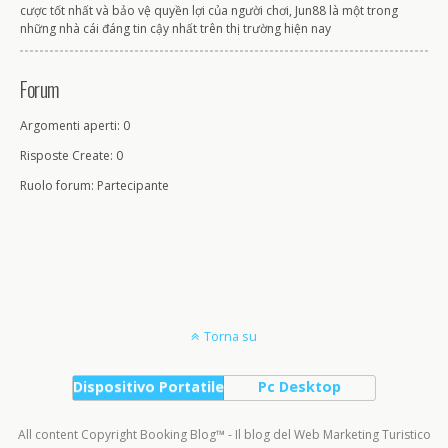
cược tốt nhất và bảo vệ quyền lợi của người chơi, Jun88 là một trong
những nhà cái đáng tin cậy nhất trên thị trường hiện nay
Forum
Argomenti aperti: 0
Risposte Create: 0
Ruolo forum: Partecipante
Torna su
Dispositivo Portatile
Pc Desktop
All content Copyright Booking Blog™ - Il blog del Web Marketing Turistico