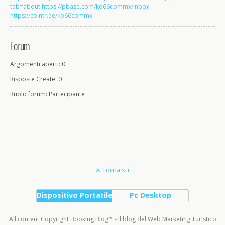
tab=about
https://pbase.com/ko66commx/inbox
https://cointr.ee/ko66commx
Forum
Argomenti aperti: 0
Risposte Create: 0
Ruolo forum: Partecipante
Torna su
Dispositivo Portatile
Pc Desktop
All content Copyright Booking Blog™ - Il blog del Web Marketing Turistico