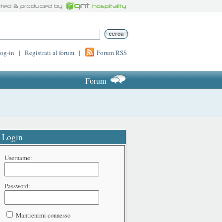
log-in
|
Registrati al forum
|
Forum RSS
Forum
Login
Username:
Password:
Mantienimi connesso