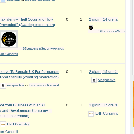
ax Identity Theft Occur and How
0
1
2 giorni, 14 ore fa
 Prevented? (Awaiting moderation)
ISJLeadersInSecurityAw
ISJLeadersInSecurityAwards
oni Generali
e Leave To Remain UK For Permanent
0
1
2 giorni, 15 ore fa
 And Stability (Awaiting moderation)
visapositive
visapositive
in:
Discussioni Generali
oof Your Business with an AI
0
1
2 giorni, 17 ore fa
ng and Development Company in
ENH Consulting
iting moderation)
ENH Consulting
oni Generali