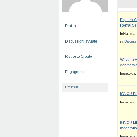
Explore G
Rental Se
Profilo
Iniziato da:
Discussioni avviate
in:
Discussi
Risposte Create
Why are E
edhmeta a
Engagements
Iniziato da:
Preferiti
IGNOU Pro
Iniziato da:
IGNOU MBA
moderatio
Iniziato da: