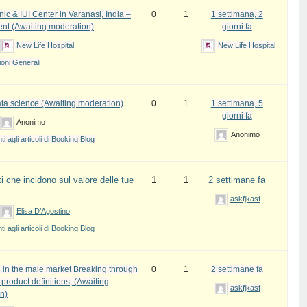
inic & IUI Center in Varanasi, India –
0
1
1 settimana, 2
ent (Awaiting moderation)
giorni fa
New Life Hospital
New Life Hospital
oni Generali
ata science (Awaiting moderation)
0
1
1 settimana, 5
giorni fa
Anonimo
Anonimo
 agli articoli di Booking Blog
i che incidono sul valore delle tue
1
1
2 settimane fa
askfjkasf
Elisa D’Agostino
 agli articoli di Booking Blog
 in the male market Breaking through
0
1
2 settimane fa
l product definitions, (Awaiting
askfjkasf
n)