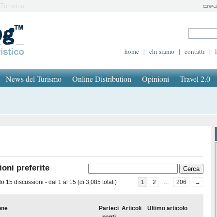
Turistico
home
|
chi siamo
|
contatti
|
News del Turismo
Online Distribution
Opinioni
Travel 2.0
oni preferite
 15 discussioni - dal 1 al 15 (di 3,085 totali)
1
2
…
206
→
one
Parteci
Articoli
Ultimo articolo