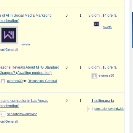
 of AI in Social Media Marketing
0
1
3 giorni, 14 ore fa
 moderation)
sweta
sweta
oni Generali
azone Reveals About MTG Standard
0
1
6 giorni, 16 ore fa
Changes? (Awaiting moderation)
evarose30
evarose30
in:
Discussioni Generali
 stand contractor in Las Vegas
0
1
1 settimana fa
 moderation)
sensationsworldwide
sensationsworldwide
oni Generali