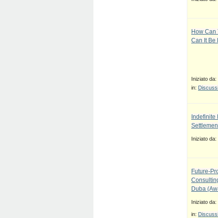
How Can T
Can It Be
Iniziato da:
in:
Discussi
Indefinit
Settlement
Iniziato da:
Future-Pr
Consulti
Duba (Awa
Iniziato da:
in:
Discussi