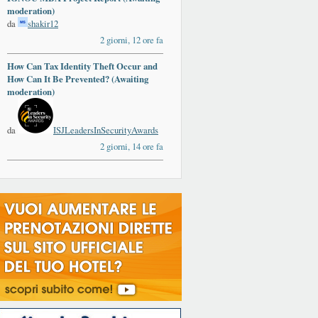
moderation)
da
shakir12
2 giorni, 12 ore fa
How Can Tax Identity Theft Occur and
ards
How Can It Be Prevented? (Awaiting
moderation)
da
ISJLeadersInSecurityAwards
2 giorni, 14 ore fa