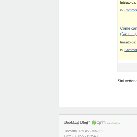
Iniziato da:
in:
Commenti
Come canc
(Awaiting
Iniziato da:
in:
Commenti
Stai vedendo
Telefono: +39 055 705718
Fax: +39 055 7193549