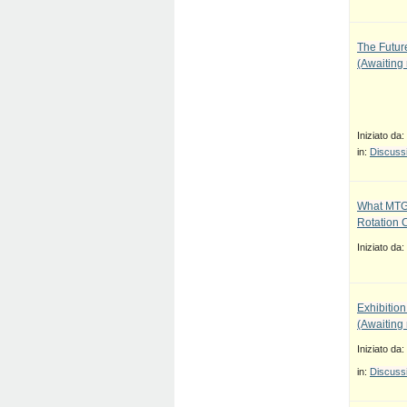
The Future
(Awaiting
Iniziato da:
in:
Discussi
What MTG
Rotation 
Iniziato da:
Exhibition
(Awaiting
Iniziato da:
in:
Discussi