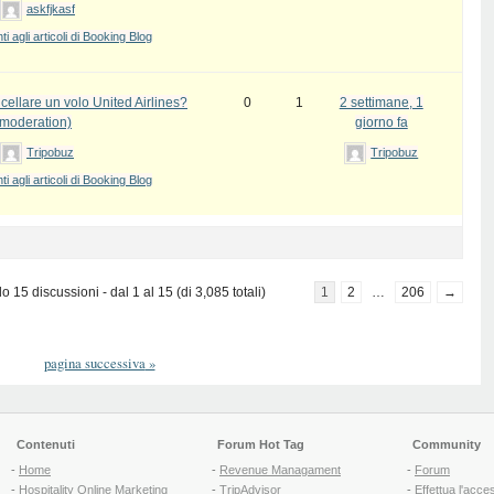
askfjkasf
 agli articoli di Booking Blog
ellare un volo United Airlines?
0
1
2 settimane, 1
 moderation)
giorno fa
Tripobuz
Tripobuz
 agli articoli di Booking Blog
 15 discussioni - dal 1 al 15 (di 3,085 totali)
1
2
…
206
→
pagina successiva
»
Contenuti
Forum Hot Tag
Community
-
Home
-
Revenue Managament
-
Forum
-
Hospitality Online Marketing
-
TripAdvisor
-
Effettua l'acce