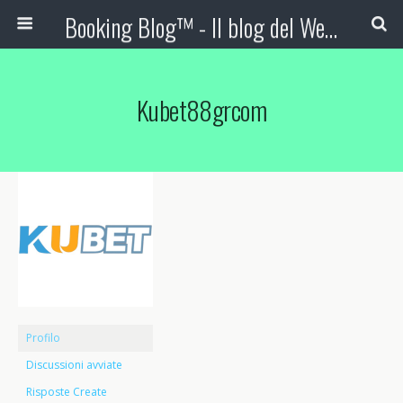
Booking Blog™ - Il blog del Web Marketing Turistico
Kubet88grcom
Profilo
Discussioni avviate
Risposte Create