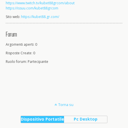
https://www.twitch.tv/kubet88grcom/about
https://issuu.com/kubet88grcom
Sito web:
https://kubet88.gr.com/
Forum
Argomenti aperti: 0
Risposte Create: 0
Ruolo forum: Partecipante
Torna su
Dispositivo Portatile
Pc Desktop