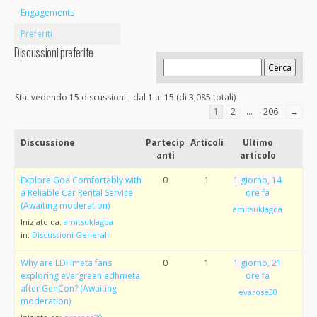
Engagements
Preferiti
Discussioni preferite
Stai vedendo 15 discussioni - dal 1 al 15 (di 3,085 totali)
1
2
…
206
→
Discussione
Partecip
Articoli
Ultimo
anti
articolo
Explore Goa Comfortably with
0
1
1 giorno, 14
a Reliable Car Rental Service
ore fa
(Awaiting moderation)
amitsuklagoa
Iniziato da:
amitsuklagoa
in:
Discussioni Generali
Why are EDHmeta fans
0
1
1 giorno, 21
exploring evergreen edhmeta
ore fa
after GenCon? (Awaiting
evarose30
moderation)