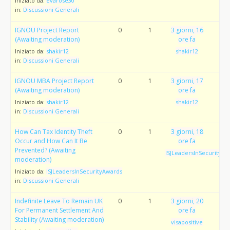
Iniziato da:
evarose30
in:
Discussioni Generali
IGNOU Project Report
0
1
3 giorni, 16
(Awaiting moderation)
ore fa
Iniziato da:
shakir12
shakir12
in:
Discussioni Generali
IGNOU MBA Project Report
0
1
3 giorni, 17
(Awaiting moderation)
ore fa
Iniziato da:
shakir12
shakir12
in:
Discussioni Generali
How Can Tax Identity Theft
0
1
3 giorni, 18
Occur and How Can It Be
ore fa
Prevented? (Awaiting
ISJLeadersInSecurityAw
moderation)
Iniziato da:
ISJLeadersInSecurityAwards
in:
Discussioni Generali
Indefinite Leave To Remain UK
0
1
3 giorni, 20
For Permanent Settlement And
ore fa
Stability (Awaiting moderation)
visapositive