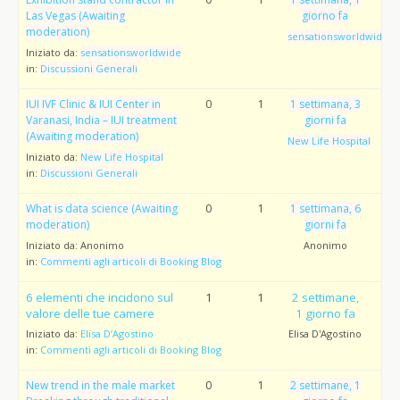
Las Vegas (Awaiting
giorno fa
moderation)
sensationsworldwide
Iniziato da:
sensationsworldwide
in:
Discussioni Generali
IUI IVF Clinic & IUI Center in
0
1
1 settimana, 3
Varanasi, India – IUI treatment
giorni fa
(Awaiting moderation)
New Life Hospital
Iniziato da:
New Life Hospital
in:
Discussioni Generali
What is data science (Awaiting
0
1
1 settimana, 6
moderation)
giorni fa
Iniziato da:
Anonimo
Anonimo
in:
Commenti agli articoli di Booking Blog
6 elementi che incidono sul
1
1
2 settimane,
valore delle tue camere
1 giorno fa
Iniziato da:
Elisa D’Agostino
Elisa D'Agostino
in:
Commenti agli articoli di Booking Blog
New trend in the male market
0
1
2 settimane, 1