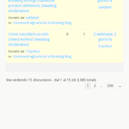
Breaking through traditional
giorno fa
product definitions, (Awaiting
askfjkasf
moderation)
Iniziato da:
askfjkasf
in:
Commenti agli articoli di Booking Blog
Come cancellare un volo
0
1
2 settimane, 2
United Airlines? (Awaiting
giorni fa
moderation)
Tripobuz
Iniziato da:
Tripobuz
in:
Commenti agli articoli di Booking Blog
Stai vedendo 15 discussioni - dal 1 al 15 (di 3,085 totali)
1
2
…
206
→