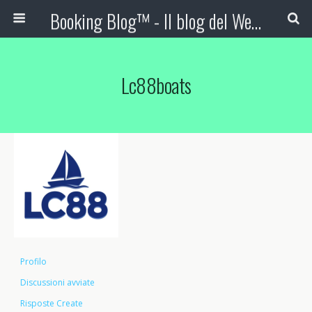
Booking Blog™ - Il blog del Web Marketing Turistico
Lc88boats
Profilo
Discussioni avviate
Risposte Create