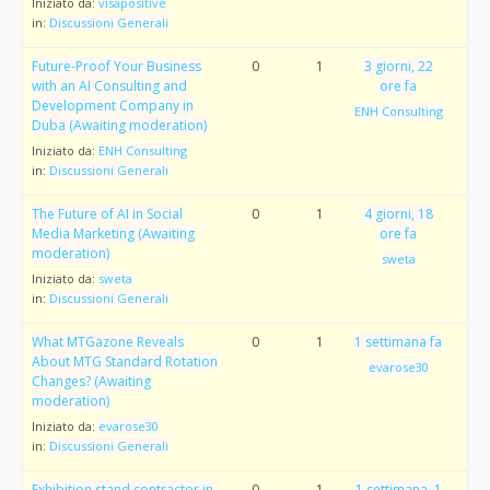
Iniziato da:
visapositive
in:
Discussioni Generali
Future-Proof Your Business
0
1
3 giorni, 22
with an AI Consulting and
ore fa
Development Company in
ENH Consulting
Duba (Awaiting moderation)
Iniziato da:
ENH Consulting
in:
Discussioni Generali
The Future of AI in Social
0
1
4 giorni, 18
Media Marketing (Awaiting
ore fa
moderation)
sweta
Iniziato da:
sweta
in:
Discussioni Generali
What MTGazone Reveals
0
1
1 settimana fa
About MTG Standard Rotation
evarose30
Changes? (Awaiting
moderation)
Iniziato da:
evarose30
in:
Discussioni Generali
Exhibition stand contractor in
0
1
1 settimana, 1