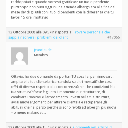
raddoppiati e quando vorresti gratificare un tuo dipendente
purtroppo non puoi.oggi in una azienda alberghiera alla fine del
mese dividi gli utili con i tuoi dipendenti con la differenza che tu
lavori 15 ore .rnottavio
13 Ottobre 2008 alle 09:57
in risposta a:
Trovare personale che
sappia risolvere i problemi dei clienti
#17066
jeanclaude
Membro
Ottavio, ho due domande da porti:rnTU cosa fai per rinnovarti,
ampliare la tua clientela ricercandola su altri mercati? che cosa
offri di diverso rispetto alla concorrenza?rnin che condizioni è la
tua struttura? forse è giunto il momento di ristrutturare, di
cambiare i sanitari e l’arredamento. investi nella tua struttura,
avrai nuovi argomenti per attirare clientela e recuperare gli
abituali che hai perso perché si sono rivolti ad alberghi più nuovi
– o meno malandati…
13 Ottobre 2008 alle 15:48
in risposta a:
Commenti agli articoli di