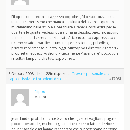
Filippo, come recita la saggezza popolare, “il pesce puzza dalla
testa”…rnÈ verissimo che manca la cultura del lavoro – quando
mi chiamano nelle scuole alberghiere a tenere corsi extra per le
quarte e le quinte, vedessi quale umana desolazione…rnciascuno
di noi tiene ad essere considerato / riconosciuto / apprezzato /
ricompensato a vari livelli: umano, professionale, pubblico,
privato.rnpremesso questo, oggi, purtroppo i direttori / gestori /
proprietari ecc ecc vogliono – ciecamente -“spendere” poco. con
i risultati lampanti che tutti sappiamo…
8 Ottobre 2008 alle 11:28
in risposta a:
Trovare personale che
sappia risolvere i problemi dei clienti
#17061
filippo
Membro
jeanclaude, probabilmente è vero che i gestori vogliono pagare
poco il personale, ma ho degli amici che hanno fatto selezione
del personale e mi hanno raccontato che si presentano persone