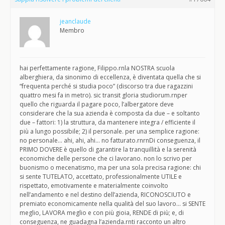
jeanclaude
Membro
hai perfettamente ragione, Filippo.rnla NOSTRA scuola
alberghiera, da sinonimo di eccellenza, è diventata quella che si
“frequenta perché si studia poco” (discorso tra due ragazzini
quattro mesi fa in metro). sic transit gloria studiorum.rnper
quello che riguarda il pagare poco, l’albergatore deve
considerare che la sua azienda è composta da due – e soltanto
due – fattori: 1) la struttura, da mantenere integra / efficiente il
più a lungo possibile; 2) il personale. per una semplice ragione:
no personale… ahi, ahi, ahi… no fatturato.rnrnDi conseguenza, il
PRIMO DOVERE è quello di garantire la tranquillità e la serenità
economiche delle persone che ci lavorano. non lo scrivo per
buonismo o mecenatismo, ma per una sola precisa ragione: chi
si sente TUTELATO, accettato, professionalmente UTILE e
rispettato, emotivamente e materialmente coinvolto
nell’andamento e nel destino dell’azienda, RICONOSCIUTO e
premiato economicamente nella qualità del suo lavoro… si SENTE
meglio, LAVORA meglio e con più gioia, RENDE di più; e, di
conseguenza, ne guadagna l’azienda.rnti racconto un altro