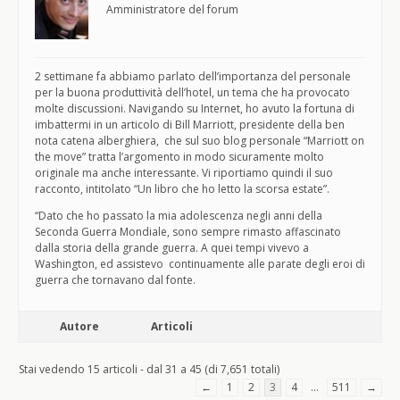
Amministratore del forum
2 settimane fa abbiamo parlato dell’importanza del personale
per la buona produttività dell’hotel, un tema che ha provocato
molte discussioni. Navigando su Internet, ho avuto la fortuna di
imbattermi in un articolo di Bill Marriott, presidente della ben
nota catena alberghiera, che sul suo blog personale “Marriott on
the move” tratta l’argomento in modo sicuramente molto
originale ma anche interessante. Vi riportiamo quindi il suo
racconto, intitolato “Un libro che ho letto la scorsa estate”.
“Dato che ho passato la mia adolescenza negli anni della
Seconda Guerra Mondiale, sono sempre rimasto affascinato
dalla storia della grande guerra. A quei tempi vivevo a
Washington, ed assistevo continuamente alle parate degli eroi di
guerra che tornavano dal fonte.
Autore
Articoli
Stai vedendo 15 articoli - dal 31 a 45 (di 7,651 totali)
←
1
2
3
4
…
511
→