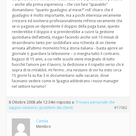
– anche alla prima esperienza – che con fare “spavaldo”
domandano: “quanto guadagno al mese?”.rnE’ chiaro che il
guadagno è molto importante, ma a pochi interessa veramente
crescere ed evolversi professionalmente.rnPensi veramente che
se io pagassi un dipendente il doppio della paga base, questo
renderebbe il doppio e si prenderebbe a cuore la gestione
quotidiana dell’attività, magari facendo anche soli 10 minuti di
straordinario tanto per soddisfare una richiesta di un cliente
arrivata all’ultimo momento?rnLa storia italiana – basta aprire un
giornale o guardare la televisione – ci insegna tutto il contrario.
Ragazzi di 15 anni, a cui nelle scuole viene insegnato di tutto
fuorchè l’amore per il lavoro, la dedizione e il rispetto verso chi è
sopra di te.rnVabbè, mi fermo…ma nessuno di voi ha visto circa
15 giorni fa su Rai 3 in documentario sulle vacanze, dove
facevano vedere come in Spagna addestrano i nuovi manager
nel settore turismo?
8 Ottobre 2008 alle 12:34
in risposta a:
Trovare personale che
sappia risolvere i problemi dei clienti
#17062
Camila
Membro