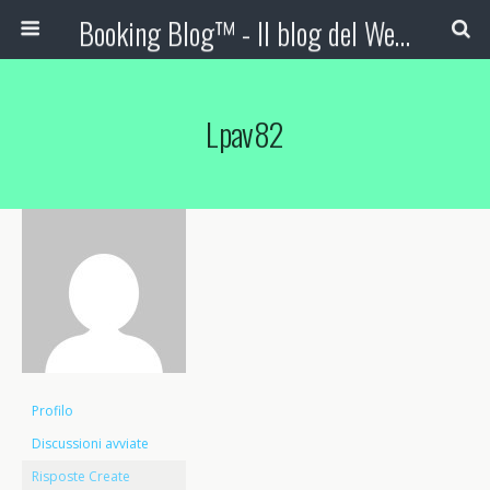
Booking Blog™ - Il blog del Web Marketing Turistico
Lpav82
Profilo
Discussioni avviate
Risposte Create