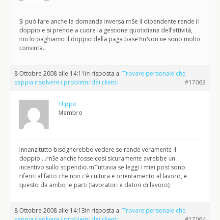
Si può fare anche la domanda inversa.rnSe il dipendente rende il
doppio e si prende a cuore la gestione quotidiana dell’attività,
noi lo paghiamo il doppio della paga base?rnNon ne sono molto
convinta.
8 Ottobre 2008 alle 14:11
in risposta a:
Trovare personale che
sappia risolvere i problemi dei clienti
#17063
filippo
Membro
Innanzitutto bisognerebbe vedere se rende veramente il
doppio….rnSe anche fosse così sicuramente avrebbe un
incentivo sullo stipendio.rnTuttavia se leggi i miei post sono
riferiti al fatto che non c’è cultura e orientamento al lavoro, e
questo da ambo le parti (lavoratori e datori di lavoro).
8 Ottobre 2008 alle 14:13
in risposta a:
Trovare personale che
sappia risolvere i problemi dei clienti
#17064