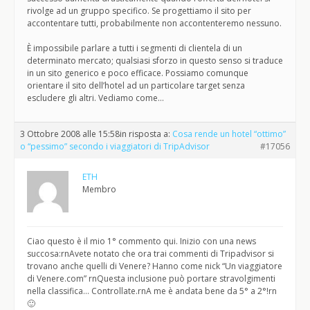
rivolge ad un gruppo specifico. Se progettiamo il sito per
accontentare tutti, probabilmente non accontenteremo nessuno.
È impossibile parlare a tutti i segmenti di clientela di un
determinato mercato; qualsiasi sforzo in questo senso si traduce
in un sito generico e poco efficace. Possiamo comunque
orientare il sito dell’hotel ad un particolare target senza
escludere gli altri. Vediamo come…
3 Ottobre 2008 alle 15:58
in risposta a:
Cosa rende un hotel “ottimo”
o “pessimo” secondo i viaggiatori di TripAdvisor
#17056
ETH
Membro
Ciao questo è il mio 1° commento qui. Inizio con una news
succosa:rnAvete notato che ora trai commenti di Tripadvisor si
trovano anche quelli di Venere? Hanno come nick “Un viaggiatore
di Venere.com” rnQuesta inclusione può portare stravolgimenti
nella classifica… Controllate.rnA me è andata bene da 5° a 2°!rn
🙂