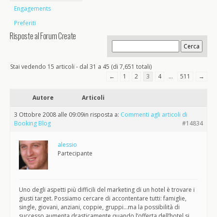
Engagements
Preferiti
Risposte al Forum Create
Stai vedendo 15 articoli - dal 31 a 45 (di 7,651 totali)
←
1
2
3
4
…
511
→
Autore
Articoli
3 Ottobre 2008 alle 09:09
in risposta a:
Commenti agli articoli di
Booking Blog
#14834
alessio
Partecipante
Uno degli aspetti più difficili del marketing di un hotel è trovare i
giusti target. Possiamo cercare di accontentare tutti: famiglie,
single, giovani, anziani, coppie, gruppi…ma la possibilità di
successo aumenta drasticamente quando l’offerta dell’hotel si