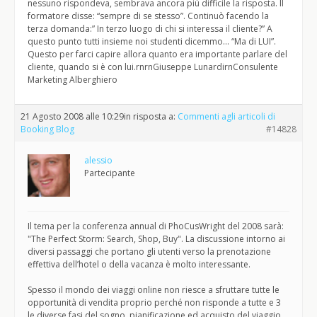
nessuno rispondeva, sembrava ancora più difficile la risposta. Il
formatore disse: “sempre di se stesso”. Continuò facendo la
terza domanda:” In terzo luogo di chi si interessa il cliente?” A
questo punto tutti insieme noi studenti dicemmo… “Ma di LUI”.
Questo per farci capire allora quanto era importante parlare del
cliente, quando si è con lui.rnrnGiuseppe LunardirnConsulente
Marketing Alberghiero
21 Agosto 2008 alle 10:29
in risposta a:
Commenti agli articoli di
Booking Blog
#14828
alessio
Partecipante
Il tema per la conferenza annual di PhoCusWright del 2008 sarà:
"The Perfect Storm: Search, Shop, Buy". La discussione intorno ai
diversi passaggi che portano gli utenti verso la prenotazione
effettiva dell’hotel o della vacanza è molto interessante.
Spesso il mondo dei viaggi online non riesce a sfruttare tutte le
opportunità di vendita proprio perché non risponde a tutte e 3
le diverse fasi del sogno, pianificazione ed acquisto del viaggio.