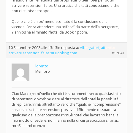
"fraudolente", effettuate dal proprietario dell’hotel per poter
scrivere recensioni false. Una pratica che tutti conosciamo e che
non ci stupisce troppo…
Quello che è un po’ meno scontato è la conclusione della
vicenda. Senza attendere una “difesa” da parte dell’albergatore,
Yiannios ha eliminato l’hotel da Booking.com.
10 Settembre 2008 alle 13:13
in risposta a:
Albergatori, attenti a
scrivere recensioni false su Booking.com
#17041
lorenzo
Membro
Ciao Marco,rnrnQuello che dici è sicuramente vero: qualsiasi sito
di recensioni dovrebbe dare al direttore dell’hotel la possibilità
di replicare.rnrnE’ altrettanto vero che “qualche incomprensione”
nascosta fra tante recensioni positive difficilmente dissuaderà
qualcuno dalla prenotazione.rnrnGli hotel che lavorano bene, a
mio modo di vedere, non hanno nulla di cui preoccuparsi, anzi…
rnrnSalutirnLorenzo