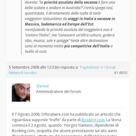
diventa: “la
priorità assoluta della vacanza
è fare una
bella scalata o andare in Australia?”.rnrnSi spiega così,
quest’estate, il dirottamento delle scelte di tanti
viaggiatori statunitensi da
viaggi in Italia a vacanze in
Messico, Sudamerica ed Europa dell’Est
.
rnrnQuando la priorità assoluta del viaggiatore non è
“visitare l’Italia”, ma “conoscere un’altra cultura, godersi
cibo, musica, sole e spiagge” tante altre destinazioni
sono al momento molto
più competitive dell’Italia
a
livello di costi.
5 Settembre 2008 alle 12:53
in risposta a:
TripAdvisor e i Social
Network turistici
#14830
sfarinel
Amministratore del forum
Il 7 Agosto 2008, Officialwire.com ha pubblicato un articolo che
riguardava supposte “truffe” da parte di
Booking.com
. La Storia
comincia il 2 Agosto, quando Yiorgos Yiannios, dipendente di
Booking.com, sospetta che alcune prenotazioni sul sito siano