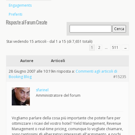
Engagements
Preferiti
Risposte al Forum Create
Stai vedendo 15 articoli - dal 1 a 15 (di 7,651 totali)
1
2
…
511
→
Autore
Articoli
28 Giugno 2007 alle 10:19
in risposta a:
Commenti agli articoli di
Booking Blog
#15235
sfarinel
Amministratore del forum
Vogliamo parlare della cosa più importante che potete fare per
ottimizzare i ricavi del vostro hotel? Yield Management, Revenue
Management o real-time pricing, comunque lo vogliate chiamare,
sono tantissimi gli albergatori interessati all'argomento, e pochi