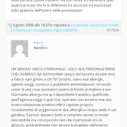
delle perfette buone maniere, ma non riesce a trasmettere quel
qualcosa in più che fa la differenza tra successo ed insuccesso
nella gestione dell’hotel e delle prenotazioni.
12 Agosto 2008 alle 16:27
in risposta a:
Un servizio unico e personale
– La chiave per conquistare ospiti e REVPAR
#17036
Pietro
Membro
UN SERVIZIO UNICO E PERSONALE – SOLO SE IL PERSONALE PENSA
CHE L’ALBERGO SIA SUO!rnrnNel campo del turismo da tanti anni,
a fianco ogni giorno a chi “fa” turismo, siano essi alberghi,
agenzie viaggi, consorzi o pubbliche amministazioni, mi rendo
conto di una cosa: possiamo essere di fronte al migliore e più
charmante albergo ma se il dipendente è asettico quell’hotel,
quell’agenzia viaggi o quel tour operator non avranno mai una
nostra valutazione positiva.rnMi è capitato proprio
recentemente di soggiornare in due alberghi a cinque stelle in val
gardena. Il primo, davvero bello e completo servito in modo
ineccepibile ma con il piccolo neo che il personale era di
ghiaccio, probabilmente non ancora scongelato dall’inverno