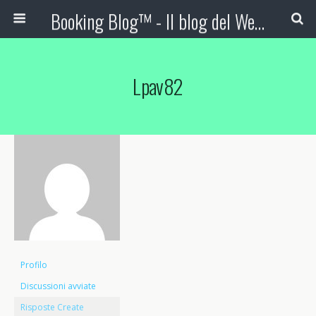
Booking Blog™ - Il blog del Web Marketing Turistico
Lpav82
Profilo
Discussioni avviate
Risposte Create