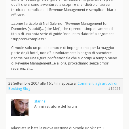
quelli che si sono avventurati a scoprire che -dietro un’aurea
tecnica e complicata- il Revenue Management è semplice, chiaro,
efficace…
…come l’articolo di Neil Salerno, “Revenue Management for
Dummies [stupidi]… (Like Me)”, che riprende simpaticamente il
titolo di una nota serie di guide “non-intimidatorie” a argomenti
“supposti-complessi”…
Ci vuole solo un po' di tempo e di impegno, ma, per la maggior
parte degli hotel, non c’è assolutamente bisogno di spendere
risorse per una figura professionale che si occupi a tempo pieno
di Revenue Management…e allora, procediamo senza timori
reverenziali…
28 Settembre 2007 alle 16:54
in risposta a:
Commenti agli articoli di
Booking Blog
#15271
sfarinel
Amministratore del forum
Rilasciata in beta la nuova versione di Simple Booking™, il