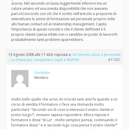
scorso. Nel secondo un lusso leggermente inferiore ma un
calore umano ed una onesta disponibilità che non avevano
pari.rnConcordo con ciò che è scritto nell’articolo e proporrei di
intensificare le azioni di formazione sul personale proprio volte
allo human contact ed al relationship management. Capita
l’importanza di questi concetti e che il cliente dell’hotel è il
proprio cliente (senza infatti non ci sarebbe un posto di lavoro!!!)
probabilmente tanti problemi sparirebbero.
13 Agosto 2008 alle 11:42
in risposta a:
Un servizio unico e personale
– La chiave per conquistare ospiti e REVPAR
#17037
Giuseppe
Membro
molto bello quello che scrivi, mi ricorda tanti anni fa quando a un
corso di vendita il formatore ci fece una domanda molto
particolare: “Secondo voi di cosa si interessa il vostro cliente in
primo luogo?”, nessuno sapeva rispondere. Allora rispose il
formatore e disse “di Lui” , molto semplice pensai, continuando il
formatore disse:” e in secondo lugo cosa pensa il vostro cliente?”