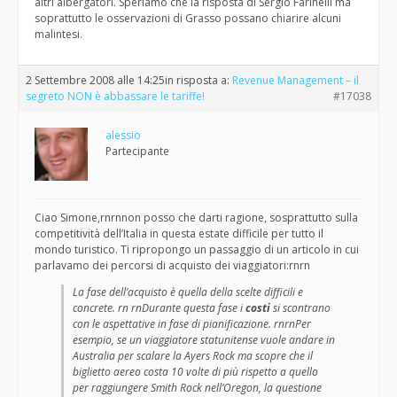
altri albergatori. Speriamo che la risposta di Sergio Farinelli ma
soprattutto le osservazioni di Grasso possano chiarire alcuni
malintesi.
2 Settembre 2008 alle 14:25
in risposta a:
Revenue Management – il
segreto NON è abbassare le tariffe!
#17038
alessio
Partecipante
Ciao Simone,rnrnnon posso che darti ragione, sosprattutto sulla
competitività dell’Italia in questa estate difficile per tutto il
mondo turistico. Ti ripropongo un passaggio di un articolo in cui
parlavamo dei percorsi di acquisto dei viaggiatori:rnrn
La fase dell’acquisto è quella della scelte difficili e
concrete. rn rnDurante questa fase i
costi
si scontrano
con le aspettative in fase di pianificazione. rnrnPer
esempio, se un viaggiatore statunitense vuole andare in
Australia per scalare la Ayers Rock ma scopre che il
biglietto aereo costa 10 volte di più rispetto a quello
per raggiungere Smith Rock nell’Oregon, la questione