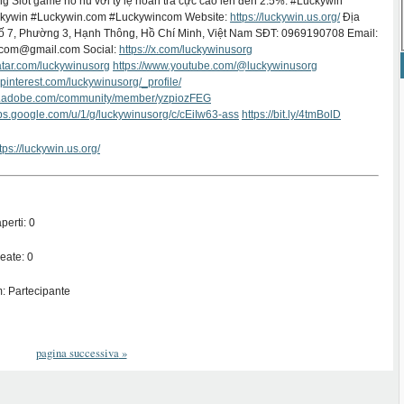
g Slot game nổ hũ với tỷ lệ hoàn trả cực cao lên đến 2.5%. #Luckywin
kywin #Luckywin.com #Luckywincom Website:
https://luckywin.us.org/
Địa
Số 7, Phường 3, Hạnh Thông, Hồ Chí Minh, Việt Nam SĐT: 0969190708 Email:
com@gmail.com Social:
https://x.com/luckywinusorg
vatar.com/luckywinusorg
https://www.youtube.com/@luckywinusorg
.pinterest.com/luckywinusorg/_profile/
ex.adobe.com/community/member/yzpiozFEG
ups.google.com/u/1/g/luckywinusorg/c/cEiIw63-ass
https://bit.ly/4tmBolD
tps://luckywin.us.org/
perti: 0
eate: 0
: Partecipante
pagina successiva
»