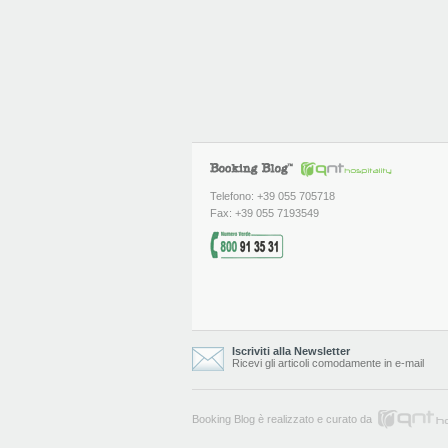
Telefono: +39 055 705718
Fax: +39 055 7193549
Iscriviti alla Newsletter
Ricevi gli articoli comodamente in e-mail
Booking Blog è realizzato e curato da