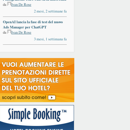
da
Ivan De Rose
2 mesi, 2 settimane fa
OpenAI lancia la fase di test del nuovo
Ads Manager per ChatGPT
da
Ivan De Rose
3 mesi, 1 settimana fa