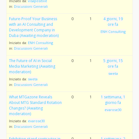
Iniziato da:
visapositive
in:
Discussioni Generali
Future-Proof Your Business
0
1
4 giorni, 19
with an AI Consulting and
ore fa
Development Company in
ENH Consulting
Duba (Awaiting moderation)
Iniziato da:
ENH Consulting
in:
Discussioni Generali
The Future of AI in Social
0
1
5 giorni, 15
Media Marketing (Awaiting
ore fa
moderation)
sweta
Iniziato da:
sweta
in:
Discussioni Generali
What MTGazone Reveals
0
1
1 settimana, 1
About MTG Standard Rotation
giorno fa
Changes? (Awaiting
evarose30
moderation)
Iniziato da:
evarose30
in:
Discussioni Generali
Exhibition stand contractor in
0
1
1 settimana, 2