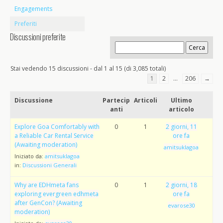
Engagements
Preferiti
Discussioni preferite
Stai vedendo 15 discussioni - dal 1 al 15 (di 3,085 totali)
1
2
…
206
→
Discussione
Partecip
Articoli
Ultimo
anti
articolo
Explore Goa Comfortably with
0
1
2 giorni, 11
a Reliable Car Rental Service
ore fa
(Awaiting moderation)
amitsuklagoa
Iniziato da:
amitsuklagoa
in:
Discussioni Generali
Why are EDHmeta fans
0
1
2 giorni, 18
exploring evergreen edhmeta
ore fa
after GenCon? (Awaiting
evarose30
moderation)