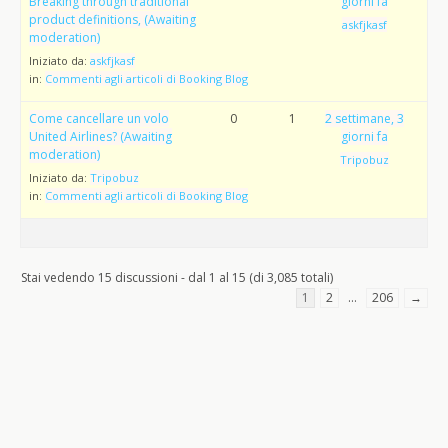
Breaking through traditional
giorni fa
product definitions, (Awaiting
askfjkasf
moderation)
Iniziato da:
askfjkasf
in:
Commenti agli articoli di Booking Blog
Come cancellare un volo
0
1
2 settimane, 3
United Airlines? (Awaiting
giorni fa
moderation)
Tripobuz
Iniziato da:
Tripobuz
in:
Commenti agli articoli di Booking Blog
Stai vedendo 15 discussioni - dal 1 al 15 (di 3,085 totali)
1
2
…
206
→