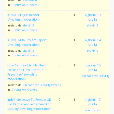
Iniziato da:
evarose30
in:
Discussioni Generali
IGNOU Project Report
0
1
4 giorni, 13
(Awaiting moderation)
ore fa
Iniziato da:
shakir12
shakir12
in:
Discussioni Generali
IGNOU MBA Project Report
0
1
4 giorni, 14
(Awaiting moderation)
ore fa
Iniziato da:
shakir12
shakir12
in:
Discussioni Generali
How Can Tax Identity Theft
0
1
4 giorni, 15
Occur and How Can It Be
ore fa
Prevented? (Awaiting
ISJLeadersInSecurityAw
moderation)
Iniziato da:
ISJLeadersInSecurityAwards
in:
Discussioni Generali
Indefinite Leave To Remain UK
0
1
4 giorni, 17
For Permanent Settlement And
ore fa
Stability (Awaiting moderation)
visapositive