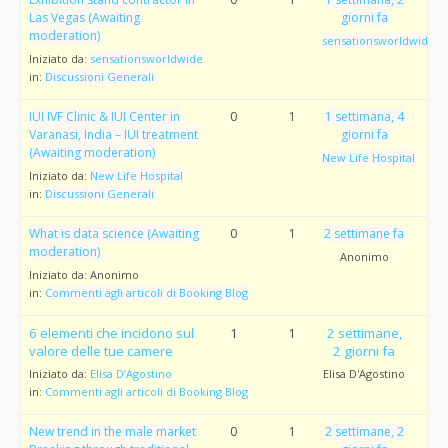
Las Vegas (Awaiting
giorni fa
moderation)
sensationsworldwide
Iniziato da:
sensationsworldwide
in:
Discussioni Generali
IUI IVF Clinic & IUI Center in
0
1
1 settimana, 4
Varanasi, India – IUI treatment
giorni fa
(Awaiting moderation)
New Life Hospital
Iniziato da:
New Life Hospital
in:
Discussioni Generali
What is data science (Awaiting
0
1
2 settimane fa
moderation)
Anonimo
Iniziato da:
Anonimo
in:
Commenti agli articoli di Booking Blog
6 elementi che incidono sul
1
1
2 settimane,
valore delle tue camere
2 giorni fa
Iniziato da:
Elisa D’Agostino
Elisa D'Agostino
in:
Commenti agli articoli di Booking Blog
New trend in the male market
0
1
2 settimane, 2